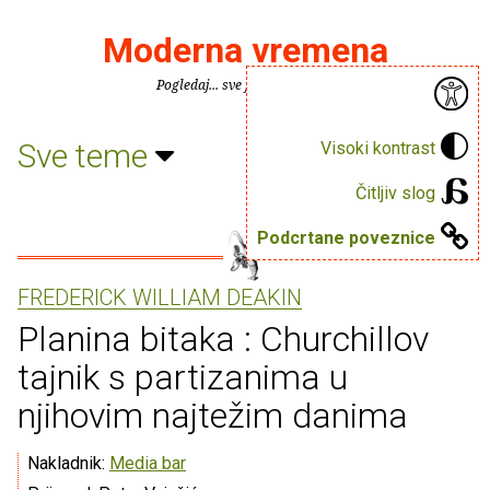
Moderna vremena
Pogledaj... sve je puno knjiga.
Sve teme
Visoki kontrast
Čitljiv slog
Podcrtane poveznice
FREDERICK WILLIAM DEAKIN
Planina bitaka : Churchillov
tajnik s partizanima u
njihovim najtežim danima
Nakladnik:
Media bar