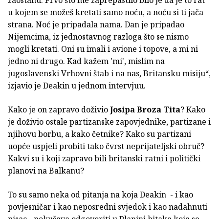
u kojem se možeš kretati samo noću, a noću si ti jača
strana. Noć je pripadala nama. Dan je pripadao
Nijemcima, iz jednostavnog razloga što se nismo
mogli kretati. Oni su imali i avione i topove, a mi ni
jedno ni drugo. Kad kažem 'mi', mislim na
jugoslavenski Vrhovni štab i na nas, Britansku misiju“,
izjavio je Deakin u jednom intervjuu.
Kako je on zapravo doživio
Josipa Broza Tita
? Kako
je doživio ostale partizanske zapovjednike, partizane i
njihovu borbu, a kako četnike? Kako su partizani
uopće uspjeli probiti tako čvrst neprijateljski obruč?
Kakvi su i koji zapravo bili britanski ratni i politički
planovi na Balkanu?
To su samo neka od pitanja na koja Deakin - i kao
povjesničar i kao neposredni svjedok i kao nadahnuti
pisac - pokušava odgovoriti u Planini bitaka koja se