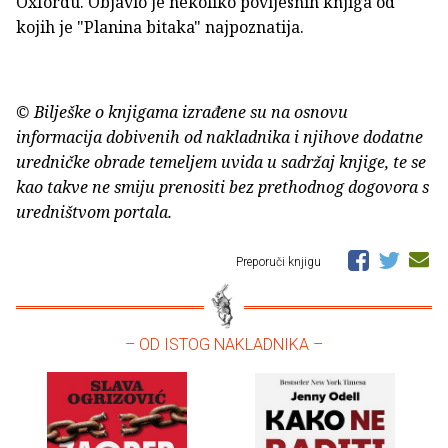
Oxfordu. Objavio je nekoliko povijesnih knjiga od
kojih je "Planina bitaka" najpoznatija.
© Bilješke o knjigama izrađene su na osnovu
informacija dobivenih od nakladnika i njihove dodatne
uredničke obrade temeljem uvida u sadržaj knjige, te se
kao takve ne smiju prenositi bez prethodnog dogovora s
uredništvom portala.
Preporuči knjigu
– OD ISTOG NAKLADNIKA –