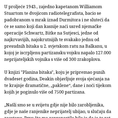
U proljeće 1943., zajedno kapetanom Williamom
Stuartom te dvojicom radiotelegrafista, bacio se
padobranom u mrak iznad Durmitora i ne sluteći da
će se samo koji dan kasnije naći usred njemačke
operacije Schwartz, Bitke na Sutjesci, jedne od
najkrvavijih, najokrutnijih te svakako jednu od
presudnih bitaka u 2. svjetskom ratu na Balkanu, u
kojoj je iscrpljenu partizansku vojsku napalo 127.000
neprijateljskih vojnika s više od 300 zrakoplova.
U knjizi "Planina bitaka", koju je pripremao punih
dvadeset godina, Deakin objavljuje svoja sjećanja na
te krajnje dramatične, „paklene“, dane i noći tijekom
kojih je poginulo više od 7500 partizana.
„Našli smo se u svijetu gdje nije bilo zarobljenika,
gdje je naše ranjenike neprijatelj ubijao, u slučaju da
zaostanu. Prvo što me zaprepastilo bilo je da je to rat