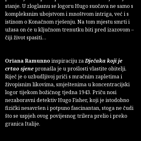
stanje. U zloglasnu se logoru Hugo suočava ne samo s
kompleksnim ubojstvom i mnoštvom intriga, već i s
istinom o Konačnom rješenju. Na tom mjestu smrti i
užasa on će u ključnom trenutku biti pred izazovom –
čiji život spasiti…
Oriana Ramunno
inspiraciju za
Dječaka koji je
crtao sjene
pronašla je u prošlosti vlastite obitelji.
Riječ je o uzbudljivoj priči s mračnim zapletima i
živopisnim likovima, smještenima u koncentracijski
logor tijekom božićnog tjedna 1943. Priču nosi
nezaboravni detektiv Hugo Fisher, koji je istodobno
fizički nesavršen i potpuno fascinantan, stoga ne čudi
što se uspjeh ovog povijesnog trilera prelio i preko
granica Italije.