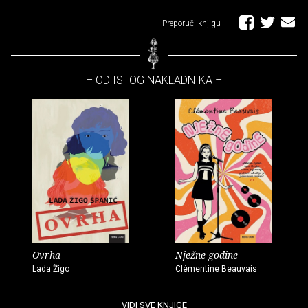
Preporuči knjigu
– OD ISTOG NAKLADNIKA –
Ovrha
Nježne godine
Lada Žigo
Clémentine Beauvais
VIDI SVE KNJIGE