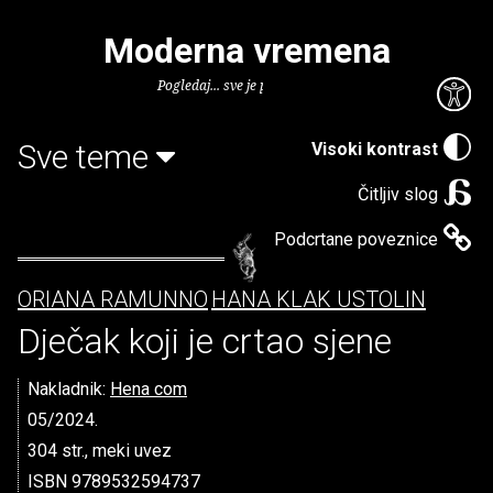
Moderna vremena
Pogledaj... sve je puno knjiga.
Sve teme
Visoki kontrast
Čitljiv slog
Podcrtane poveznice
ORIANA RAMUNNO
HANA KLAK USTOLIN
Dječak koji je crtao sjene
Nakladnik:
Hena com
05/2024.
304 str., meki uvez
ISBN 9789532594737