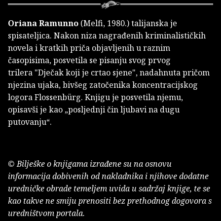
Oriana Ramunno
(Melfi, 1980.) talijanska je
spisateljica. Nakon niza nagrađenih kriminalističkih
novela i kratkih priča objavljenih u raznim
časopisima, posvetila se pisanju svog prvog
trilera "Dječak koji je crtao sjene", nadahnuta pričom
njezina ujaka, bivšeg zatočenika koncentracijskog
logora Flossenbürg. Knjigu je posvetila njemu,
opisavši je kao „posljednji čin ljubavi na dugu
putovanju“.
© Bilješke o knjigama izrađene su na osnovu
informacija dobivenih od nakladnika i njihove dodatne
uredničke obrade temeljem uvida u sadržaj knjige, te se
kao takve ne smiju prenositi bez prethodnog dogovora s
uredništvom portala.