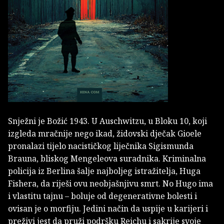
Snježni je Božić 1943. U Auschwitzu, u Bloku 10, koji
izgleda mračnije nego ikad, židovski dječak Gioele
pronalazi tijelo nacističkog liječnika Sigismunda
Brauna, bliskog Mengeleova suradnika. Kriminalna
policija iz Berlina šalje najboljeg istražitelja, Huga
Fishera, da riješi ovu neobjašnjivu smrt. No Hugo ima
i vlastitu tajnu – boluje od degenerativne bolesti i
ovisan je o morfiju. Jedini način da uspije u karijeri i
preživi jest da pruži podršku Reichu i sakrije svoje