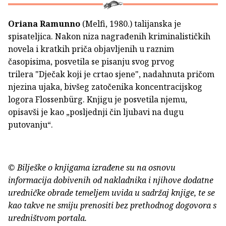
Oriana Ramunno
(Melfi, 1980.) talijanska je
spisateljica. Nakon niza nagrađenih kriminalističkih
novela i kratkih priča objavljenih u raznim
časopisima, posvetila se pisanju svog prvog
trilera "Dječak koji je crtao sjene", nadahnuta pričom
njezina ujaka, bivšeg zatočenika koncentracijskog
logora Flossenbürg. Knjigu je posvetila njemu,
opisavši je kao „posljednji čin ljubavi na dugu
putovanju“.
© Bilješke o knjigama izrađene su na osnovu
informacija dobivenih od nakladnika i njihove dodatne
uredničke obrade temeljem uvida u sadržaj knjige, te se
kao takve ne smiju prenositi bez prethodnog dogovora s
uredništvom portala.