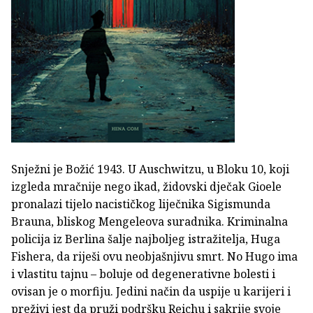
Snježni je Božić 1943. U Auschwitzu, u Bloku 10, koji
izgleda mračnije nego ikad, židovski dječak Gioele
pronalazi tijelo nacističkog liječnika Sigismunda
Brauna, bliskog Mengeleova suradnika. Kriminalna
policija iz Berlina šalje najboljeg istražitelja, Huga
Fishera, da riješi ovu neobjašnjivu smrt. No Hugo ima
i vlastitu tajnu – boluje od degenerativne bolesti i
ovisan je o morfiju. Jedini način da uspije u karijeri i
preživi jest da pruži podršku Reichu i sakrije svoje