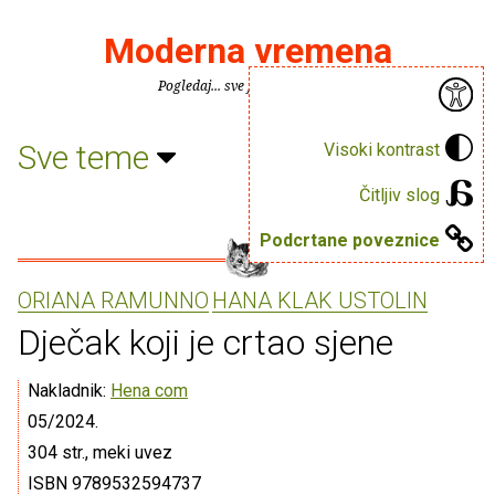
Moderna vremena
Pogledaj... sve je puno knjiga.
Sve teme
Visoki kontrast
Čitljiv slog
Podcrtane poveznice
ORIANA RAMUNNO
HANA KLAK USTOLIN
Dječak koji je crtao sjene
Nakladnik:
Hena com
05/2024.
304 str., meki uvez
ISBN 9789532594737