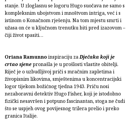
stanje. U zloglasnu se logoru Hugo suočava ne samo s
kompleksnim ubojstvom i mnoštvom intriga, već i s
istinom o Konačnom rješenju. Na tom mjestu smrti i
užasa on će u ključnom trenutku biti pred izazovom –
čiji život spasiti…
Oriana Ramunno
inspiraciju za
Dječaka koji je
crtao sjene
pronašla je u prošlosti vlastite obitelji.
Riječ je o uzbudljivoj priči s mračnim zapletima i
živopisnim likovima, smještenima u koncentracijski
logor tijekom božićnog tjedna 1943. Priču nosi
nezaboravni detektiv Hugo Fisher, koji je istodobno
fizički nesavršen i potpuno fascinantan, stoga ne čudi
što se uspjeh ovog povijesnog trilera prelio i preko
granica Italije.