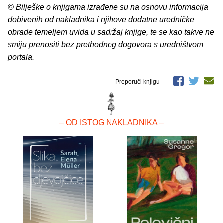
© Bilješke o knjigama izrađene su na osnovu informacija
dobivenih od nakladnika i njihove dodatne uredničke
obrade temeljem uvida u sadržaj knjige, te se kao takve ne
smiju prenositi bez prethodnog dogovora s uredništvom
portala.
Preporuči knjigu
– OD ISTOG NAKLADNIKA –