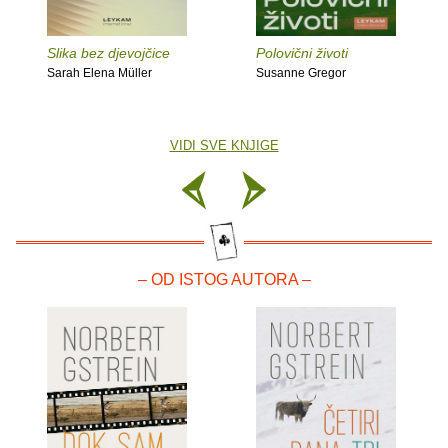
Slika bez djevojčice
Polovični životi
Sarah Elena Müller
Susanne Gregor
VIDI SVE KNJIGE
– OD ISTOG AUTORA –