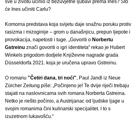
sve u životu učinio iz bezuvjetne ljubavi prema Ines? Što
će Ines učiniti Carlu?
Komorna predstava koja svijetu daje snažnu poruku protiv
rasizma i mizoginije – grom u današnjicu, prepun ljepote i
provokacija, napetosti i tuge. „Govoriti o
Norbertu
Gstreinu
znači govoriti o igri identiteta“ rekao je Hubert
Winkels prigodom dodjele Književne nagrade grada
Düsseldorfa 2021. koja je uručena upravo Gstreinu.
O romanu
"Četiri dana, tri noći"
, Paul Jandl iz Neue
Zürcher Zeitung piše: „Počinjeno je! Te dvije riječi trebaju
stajati na naslovnicama svih romana Norberta Gstreina.
Netko je nešto počinio, a Austrijanac od ljudske ljage u
svojim romanima čini kulinarski specijalitet. I to s
izuzetnom lukavošću.“