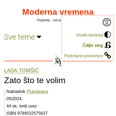
Moderna vremena
Pogledaj... sve je puno knjiga.
Sve teme
Visoki kontrast
Čitljiv slog
Podcrtane poveznice
LADA TOMŠIĆ
Zato što te volim
Nakladnik:
Planetopija
05/2024.
44 str., tvrdi uvez
ISBN 9789532575637