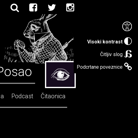
Visoki kontrast
Čitljiv slog
Posao
Podcrtane poveznice
ga
Podcast
Čitaonica