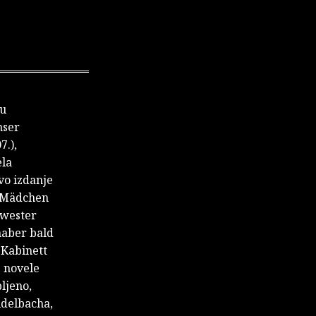
 u
nser
7.),
ela
rvo izdanje
s Mädchen
hwester
bhaber bald
 Kabinett
e novele
ljeno,
idelbacha,