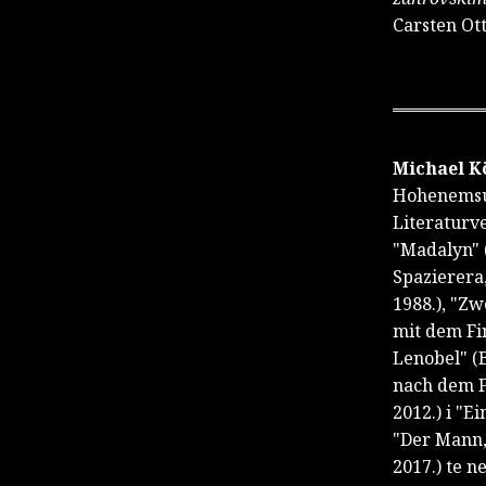
Carsten Ot
Michael K
Hohenemsu 
Literaturv
"Madalyn" (
Spazierera,
1988.), "Z
mit dem Fi
Lenobel" (B
nach dem F
2012.) i "E
"Der Mann,
2017.) te n