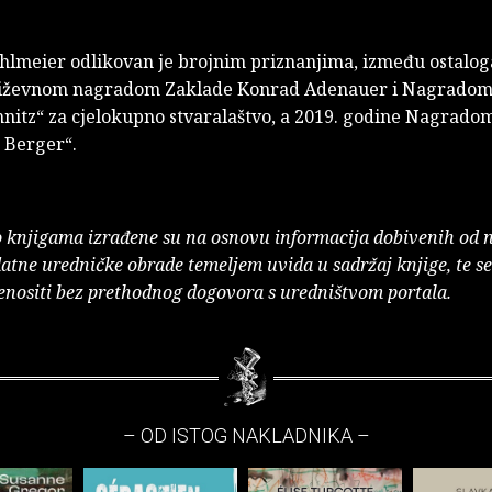
hlmeier odlikovan je brojnim priznanjima, između ostalog
jiževnom nagradom Zaklade Konrad Adenauer i Nagradom
hnitz“ za cjelokupno stvaralaštvo, a 2019. godine Nagrado
 Berger“.
o knjigama izrađene su na osnovu informacija dobivenih od 
atne uredničke obrade temeljem uvida u sadržaj knjige, te s
enositi bez prethodnog dogovora s uredništvom portala.
– OD ISTOG NAKLADNIKA –