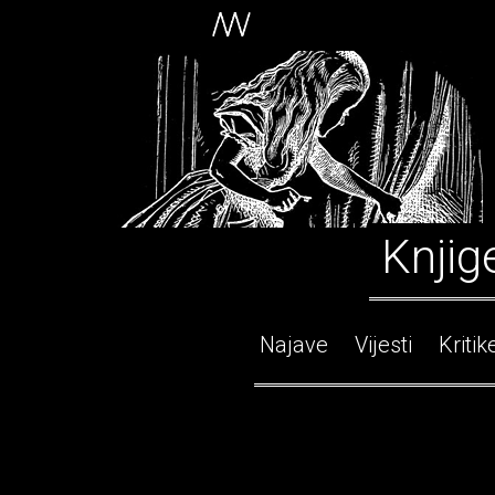
Knjig
Najave
Vijesti
Kritik