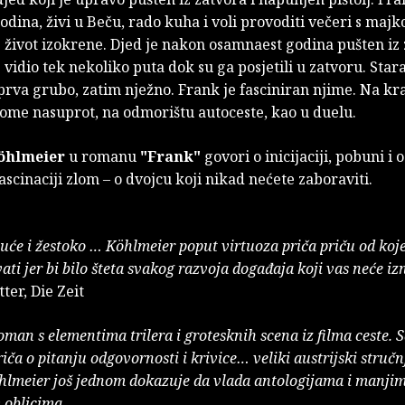
odina, živi u Beču, rado kuha i voli provoditi večeri s majk
život izokrene. Djed je nakon osamnaest godina pušten iz 
 vidio tek nekoliko puta dok su ga posjetili u zatvoru. Star
sprva grubo, zatim nježno. Frank je fasciniran njime. Na kra
ome nasuprot, na odmorištu autoceste, kao u duelu.
öhlmeier
u romanu
"Frank"
govori o inicijaciji, pobuni i
fascinaciji zlom – o dvojcu koji nikad nećete zaboraviti.
juće i žestoko … Köhlmeier poput virtuoza priča priču od koj
ati jer bi bilo šteta svakog razvoja događaja koji vas neće iz
ter, Die Zeit
roman s elementima trilera i grotesknih scena iz filma ceste. 
iča o pitanju odgovornosti i krivice… veliki austrijski stručn
hlmeier još jednom dokazuje da vlada antologijama i manji
 oblicima.