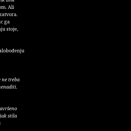
om. Ali
zatvora.
ac ga
ju stoje,
 oslobođenju
e ne treba
nenaditi.
Savršeno
jak stila
m