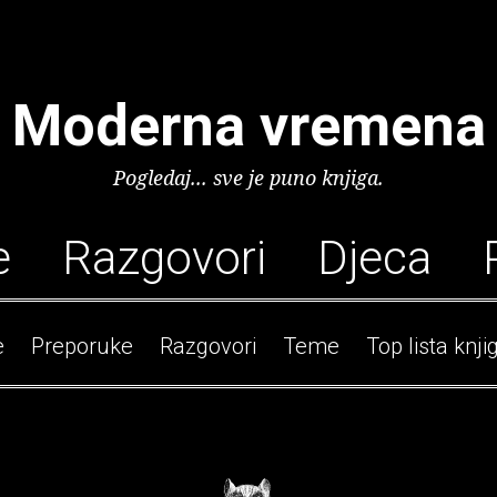
Moderna vremena
Pogledaj... sve je puno knjiga.
e
Razgovori
Djeca
e
Preporuke
Razgovori
Teme
Top lista knji