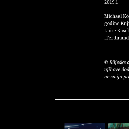
2019.).
Michael Kö
godine Kn
Luise Kasc
„Ferdinand
© Bilješke 
njihove dod
ne smiju pr