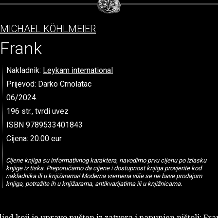
MICHAEL KÖHLMEIER
Frank
Nakladnik:
Leykam international
Prijevod: Darko Crnolatac
06/2024.
196 str., tvrdi uvez
ISBN 9789533401843
Cijena: 20.00 eur
Cijene knjiga su informativnog karaktera, navodimo prvu cijenu po izlasku
knjige iz tiska. Preporučamo da cijene i dostupnost knjiga provjerite kod
nakladnika ili u knjižarama! Moderna vremena više se ne bave prodajom
knjiga, potražite ih u knjižarama, antikvarijatima ili u knjižnicama.
djed koji je upravo pušten iz zatvora i napunjen pištolj: Fr