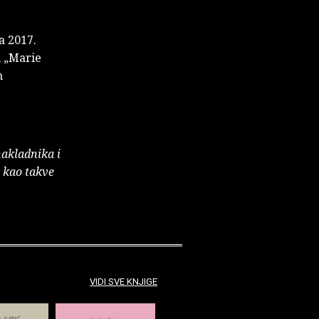
a 2017.
 „Marie
m
nakladnika i
e kao takve
VIDI SVE KNJIGE