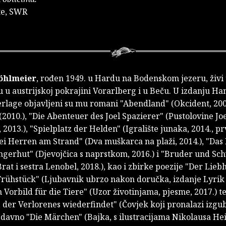
te, SWR
öhlmeier
, rođen 1949. u Hardu na Bodenskom jezeru, živi
u austrijskoj pokrajini Vorarlberg i u Beču. U izdanju Ha
erlage objavljeni su mu romani "Abendland" (Okcident, 200
2010.), "Die Abenteuer des Joel Spazierer" (Pustolovine Jo
 2013.), "Spielplatz der Helden" (Igralište junaka, 2014., p
wei Herren am Strand" (Dva muškarca na plaži, 2014.), "Da
ngerhut" (Djevojčica s naprstkom, 2016.) i "Bruder und Sc
rat i sestra Lenobel, 2018.), kao i zbirke poezije "Der Lie
rühstück" (Ljubavnik ubrzo nakon doručka, izdanje Lyrik
in Vorbild für die Tiere" (Uzor životinjama, pjesme, 2017.) t
 der Verlorenes wiederfindet" (Čovjek koji pronalazi izgub
edavno "Die Märchen" (Bajka, s ilustracijama Nikolausa He