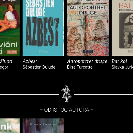
životi
Azbest
Autoportret druge
Bat kol
egor
Sébastien Dulude
Élise Turcotte
Slavka Juri
– OD ISTOG AUTORA –