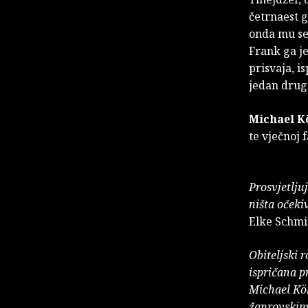
četrnaest g
onda mu se 
Frank ga je
prisvaja, i
jedan drug
Michael K
te vječnoj 
Prosvjetlju
ništa očekiv
Elke Schmit
Obiteljski 
ispričana pr
Michael Kö
žanrovskim