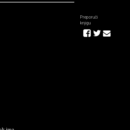
Preporuči
knjigu
ank ima