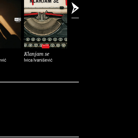
Klanjam se
Knjiga žalbe
Primaver
ević
Ivica Ivanišević
Ivica Ivanišević
Ivica Ivaniš