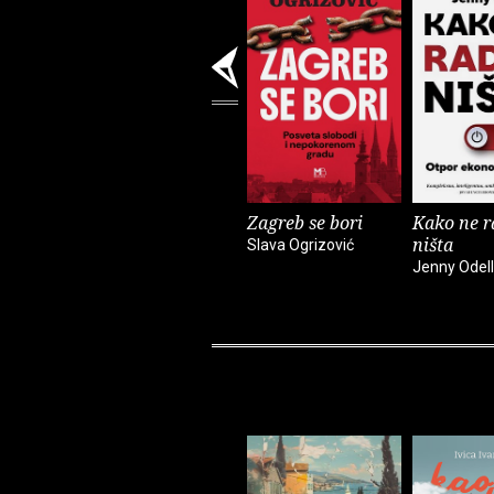
Zagreb se bori
Kako ne r
ništa
Slava Ogrizović
Jenny Odell