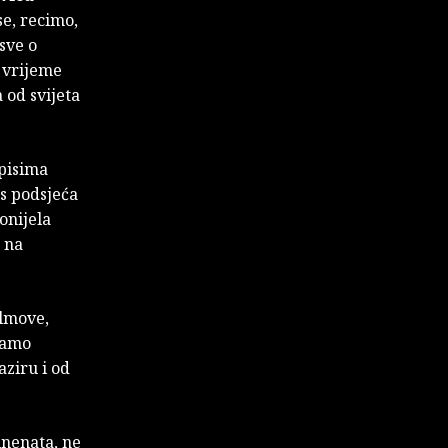
se, recimo,
sve o
o vrijeme
a od svijeta
apisima
as podsjeća
onijela
 na
ilmove,
 samo
ziru i od
inenata, ne