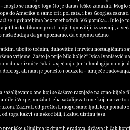
– moglo se mnogo toga što je danas teško zamisliti. Moglo 
rope do Amerike u samo tri i pol sata, i bez Googlea saznati 
ći se s prijateljima bez prethodnih 505 poruka… Bilo je t
vijet bio kudikamo prostraniji, tajnovitiji, izazovniji, a već
mo naša žudnja da ga upoznamo, da o njemu učimo.
ratkim, ubojito točnim, duhovitim i mrvicu nostalgičnim z
ršeno vrijeme: Zašto je prije bilo bolje?" Ivica Ivanišević n
nam danas izmiče čak i iz sjećanja. Jer tehnologija nam je d
 dobrog, ali nam je ponešto i oduzela – umijeće radovanja,
a sažalijevamo one koji se šašavo raznježe na crno-bijele f
antile i Vespe, možda treba sažalijevati one koji na sve to
ukom. Zazirati od prošlosti mogu samo ljudi koji pomalo za
 od toga kakvi su nekoć bili, i kakvi uistinu jesu.
 prepiske s ljudima iz drugih gradova, država ili čak kont