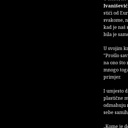
Ivanišević
stići od Eu
svakome, na
kad je naš s
bila je sa
U svojim k
"Prošlo sav
na ono što 
mnogo toga
primjer.
I umjesto d
plastične m
odmahuju r
sebe samih,
„Kome je do