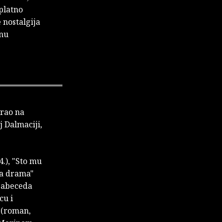
platno
 nostalgija
inu
irao na
j Dalmaciji,
4.), "Sto mu
uga drama"
– abeceda
cu i
" (roman,