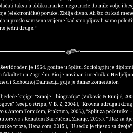
laćati taksu u obliku marke, nego može do mile volje i bes
oje (elektroničke) poruke. Zbilja divno. Ali što ću kad mene
ća u prošlo savršeno vrijeme kad smo pljuvali samo poleđ
 ne jedni druge.“
išević
rođen je 1964. godine u Splitu. Sociologiju je diplom
 fakultetu u Zagrebu. Bio je novinar i urednik u Nedjeljno
neu i Slobodnoj Dalmaciji, gdje je danas komentator.
sljedeće knjige: "Smoje – biografija" (Vuković & Runjić, 200
ogova" (eseji o stripu, V. B. Z, 2004.), "Krovna udruga i dr
o s Antom Tomićem, Fraktura, 2005.), "Split za početnike 
utorstvo s Renatom Baretićem, Znanje, 2015.), "Ulaz za dje
ratke proze, Hena com, 2015.), "U sedlu je tijesno za dvoje