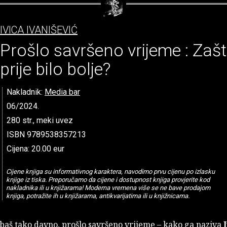
IVICA IVANIŠEVIĆ
Prošlo savršeno vrijeme : Zašt
prije bilo bolje?
Nakladnik:
Media bar
06/2024.
280 str., meki uvez
ISBN 9789538357213
Cijena: 20.00 eur
Cijene knjiga su informativnog karaktera, navodimo prvu cijenu po izlasku
knjige iz tiska. Preporučamo da cijene i dostupnost knjiga provjerite kod
nakladnika ili u knjižarama! Moderna vremena više se ne bave prodajom
knjiga, potražite ih u knjižarama, antikvarijatima ili u knjižnicama.
 baš tako davno, prošlo savršeno vrijeme – kako ga naziva