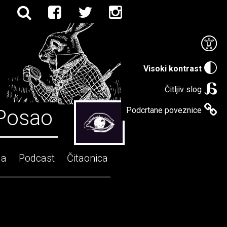
Visoki kontrast
Čitljiv slog
Posao
Podcrtane poveznice
ga
Podcast
Čitaonica