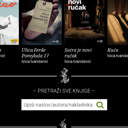
o
Ulica Ferde
Sutra je novi
Kuća
Pomykala 17
ručak
ević
Ivica Ivaniš
Ivica Ivanišević
Ivica Ivanišević
– PRETRAŽI SVE KNJIGE –