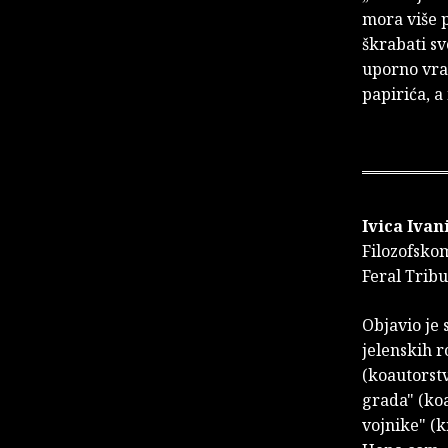
mora više p
škrabati sv
uporno vra
papirića, a
Ivica Ivan
Filozofskom
Feral Tribu
Objavio je 
jelenskih r
(koautorstv
grada" (koa
vojnike" (k