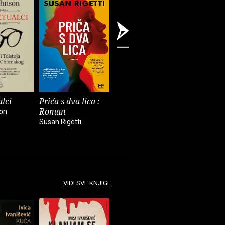
alci
Priča s dva lica :
Roman jedne
Iz ilegal
Roman
glumice
Zagreba
on
Susan Rigetti
William Somerset
Ivan Šibl
Maugham
VIDI SVE KNJIGE