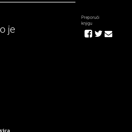
Preporuči
knjigu
o je
Ivica