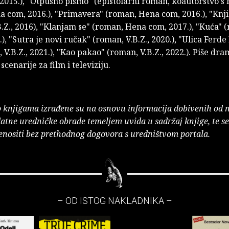
2015.), "Otpusno pismo" (epistolarni roman, koautorstvo 
a com, 2016.), "Primavera" (roman, Hena com, 2016.), "Knj
.Z., 2016), "Klanjam se" (roman, Hena com, 2017.), "Kuća" 
9.), "Sutra je novi ručak" (roman, V.B.Z., 2020.), "Ulica Fer
 V.B.Z., 2021.), "Kao pakao" (roman, V.B.Z., 2022.). Piše dr
scenarije za film i televiziju.
o knjigama izrađene su na osnovu informacija dobivenih od 
atne uredničke obrade temeljem uvida u sadržaj knjige, te s
enositi bez prethodnog dogovora s uredništvom portala.
– OD ISTOG NAKLADNIKA –