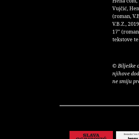
Hena com, 
Vujčić, Hen
(roman, V.B
V.B.Z., 201
17" (roman,
tekstove te 
© Bilješke 
njihove dod
ne smiju pr