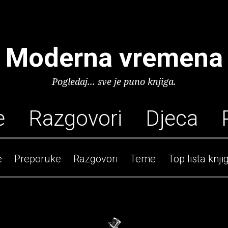
Moderna vremena
Pogledaj... sve je puno knjiga.
e
Razgovori
Djeca
e
Preporuke
Razgovori
Teme
Top lista knji