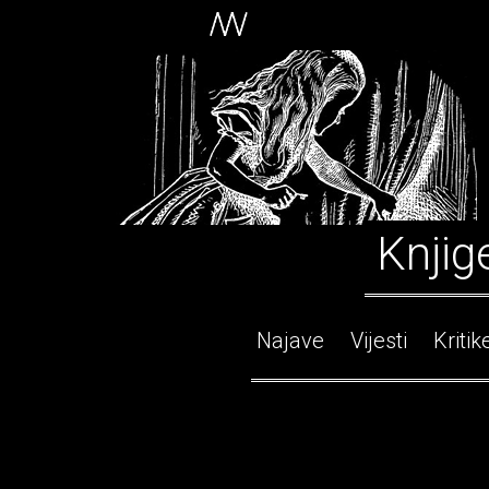
Knjig
Najave
Vijesti
Kritik