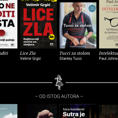
aditi
Lice Zla
Tucci za stolom
Intelektu
Velimir Grgić
Stanley Tucci
Paul Johns
– OD ISTOG AUTORA –