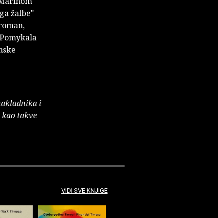
s Marinom
iga žalbe"
(roman,
de Pomykala
amske
nakladnika i
e kao takve
VIDI SVE KNJIGE