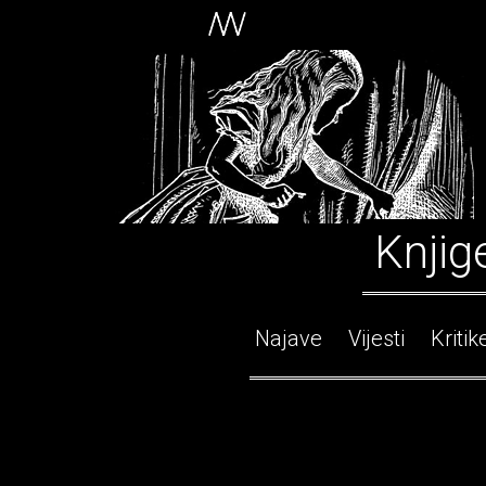
Knjig
Najave
Vijesti
Kritik