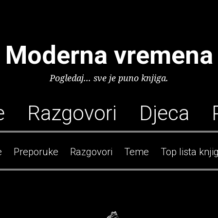
Moderna vremena
Pogledaj... sve je puno knjiga.
e
Razgovori
Djeca
e
Preporuke
Razgovori
Teme
Top lista knji