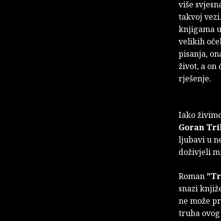
više svjesn
takvoj vezi
knjigama u 
velikih oče
pisanja, on
život, a on
rješenje.
Iako živimo
Goran Tr
ljubavi u 
doživjeli m
Roman
"Tr
snazi knjiž
ne može pro
truba ovog