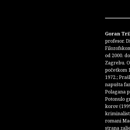
Goran Tr
profesor. D
Filozofskom
od 2000. d
Zagrebu. Od
početkom 19
1972.; Praš
napušta fa
Polagana pr
Potonulo gr
korov (1999
kriminalist
romani Made
strana zalj