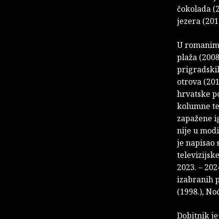
čokolada (2
jezera (201
U romanima 
plaža (2008
prigradskih
otrova (201
hrvatske po
kolumne te 
zapažene ig
nije u modi
je napisao 
televizijsk
2023. – 202
izabranih p
(1998.), Noć
Dobitnik je