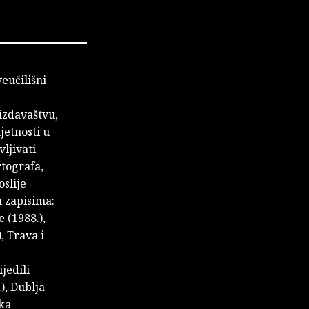
veučilišni
izdavaštvu,
jetnosti u
ljivati
rtografa,
oslije
 zapisima:
 (1988.),
, Trava i
jedili
), Dublja
rka