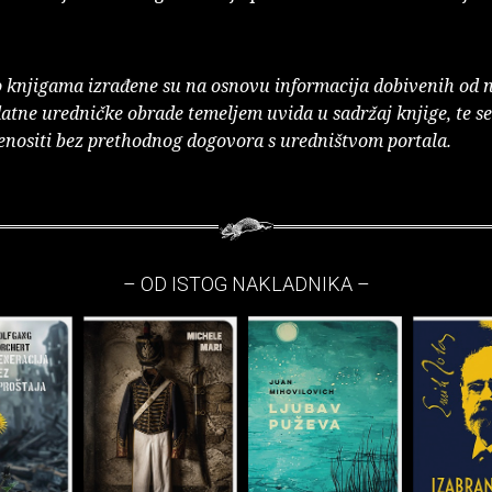
o knjigama izrađene su na osnovu informacija dobivenih od 
atne uredničke obrade temeljem uvida u sadržaj knjige, te s
enositi bez prethodnog dogovora s uredništvom portala.
– OD ISTOG NAKLADNIKA –