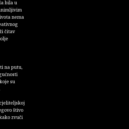
da bila u
animljivim
života nema
reativnog
ži čitav
olje
ti na putu,
gućnosti
koje su
.
cjeliteljskoj
egovo štivo
 kako zvuči