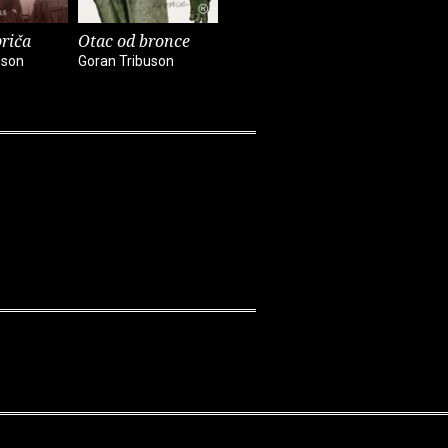
priča
Otac od bronce
Vrijeme ljubavi
Sestrica s
uson
Goran Tribuson
Goran Tribuson
Goran Trib