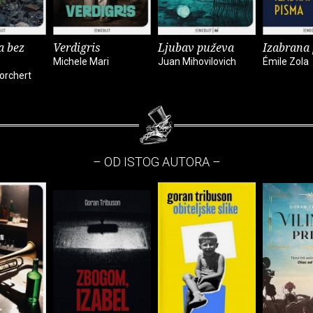
a bez
Verdigris
Ljubav puževa
Izabrana
Michele Mari
Juan Mihovilovich
Émile Zola
orchert
– OD ISTOG AUTORA –