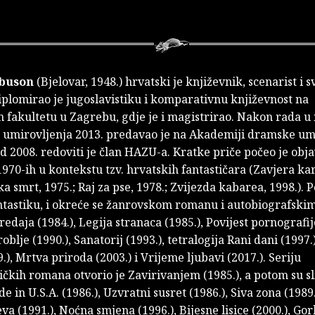
ibuson
(Bjelovar, 1948.) hrvatski je književnik, scenarist i s
iplomirao je jugoslavistiku i komparativnu književnost na
 fakultetu u Zagrebu, gdje je i magistrirao. Nakon rada u 
o umirovljenja 2013. predavao je na Akademiji dramske um
 2008. redoviti je član HAZU-a. Kratke priče počeo je objav
70-ih u kontekstu tzv. hrvatskih fantastičara (Zavjera ka
ka smrt, 1975.; Raj za pse, 1978.; Zvijezda kabarea, 1998.). P
ntastiku, i okreće se žanrovskom romanu i autobiografskim
edaja (1984.), Legija stranaca (1985.), Povijest pornografije
oblje (1990.), Sanatorij (1993.), tetralogija Rani dani (1997.)
.), Mrtva priroda (2003.) i Vrijeme ljubavi (2017.). Seriju
ičkih romana otvorio je Zavirivanjem (1985.), a potom su sli
 in U.S.A. (1986.), Uzvratni susret (1986.), Siva zona (1989.
eva (1991.), Noćna smjena (1996.), Bijesne lisice (2000.), Go