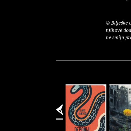
© Bilješke 
njihove dod
ne smiju pr