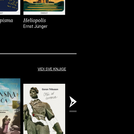
 pisma
Heliopolis
Za šaku rubalja
Njemačka
Ernst Jünger
Josip Novaković
Stig Dage
VIDI SVE KNJIGE