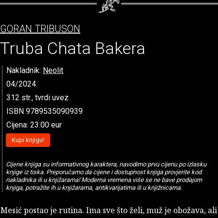
GORAN TRIBUSON
Truba Chata Bakera
Nakladnik:
Neolit
04/2024.
312 str., tvrdi uvez
ISBN 9789535090939
Cijena: 23.00 eur
Kupi knjigu!
Cijene knjiga su informativnog karaktera, navodimo prvu cijenu po izlasku
knjige iz tiska. Preporučamo da cijene i dostupnost knjiga provjerite kod
nakladnika ili u knjižarama! Moderna vremena više se ne bave prodajom
knjiga, potražite ih u knjižarama, antikvarijatima ili u knjižnicama.
Mesić postao je rutina. Ima sve što želi, muž je obožava, ali