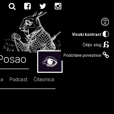
Visoki kontrast
Čitljiv slog
Posao
Podcrtane poveznice
ga
Podcast
Čitaonica