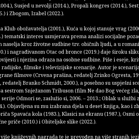
004.), Susjed u nevolji (2014.), Propali kongres (2014.), Sest
5.) i Zbogom, Izabel (2022.).
Klub obožavatelja (2001.), Kuća u kojoj stanuje vrag (2006.
.) tematski interes usmjerava prema analizi socijalne poz
 naselja kroz životne sudbine tzv. običnih ljudi, a u roma
0.) i nagrađivanom Otac od bronce (2019.) daje široku slik
vijesti i njezina odraza na osobne sudbine. Piše i eseje, kri
radijske, filmske i televizijske scenarije. Autor je scenarij
rane filmove (Crvena prašina, redatelj Zrinko Ogresta, 19
, redatelj Branko Schmidt, 2000.), a posebno su uspješni sce
sa sestrom Snježanom Tribuson (film Ne dao Bog većeg zla,
e serije Odmori se, zaslužio si, 2006. – 2013.; Oblak u službi
4.). Objavljena su mu izabrana djela u deset knjiga, kao i z
riča Spavaća kola (1983.), Klasici na ekranu (1987.), Osmi 
ne priče (2010.) i Obiteljske slike (2022.).
 više književnih nagrada te je prevođen na više stranih jez