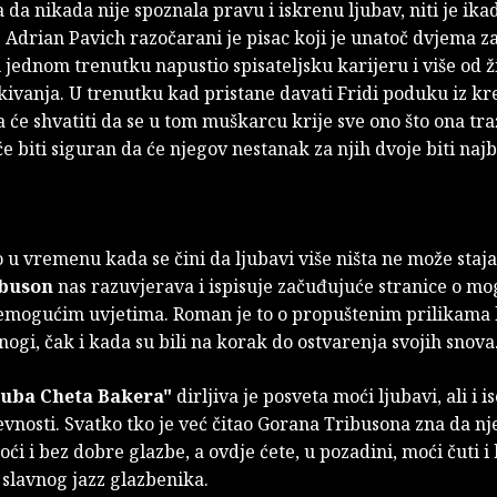
a da nikada nije spoznala pravu i iskrenu ljubav, niti je ika
. Adrian Pavich razočarani je pisac koji je unatoč dvjema z
jednom trenutku napustio spisateljsku karijeru i više od 
kivanja. U trenutku kad pristane davati Fridi poduku iz k
a će shvatiti da se u tom muškarcu krije sve ono što ona tra
 će biti siguran da će njegov nestanak za njih dvoje biti najb
 u vremenu kada se čini da ljubavi više ništa ne može staja
ibuson
nas razuvjerava i ispisuje začuđujuće stranice o mo
nemogućim uvjetima. Roman je to o propuštenim prilikama 
nogi, čak i kada su bili na korak do ostvarenja svojih snova
uba Cheta Bakera"
dirljiva je posveta moći ljubavi, ali i is
evnosti. Svatko tko je već čitao Gorana Tribusona zna da nj
ći i bez dobre glazbe, a ovdje ćete, u pozadini, moći čuti i
 slavnog jazz glazbenika.