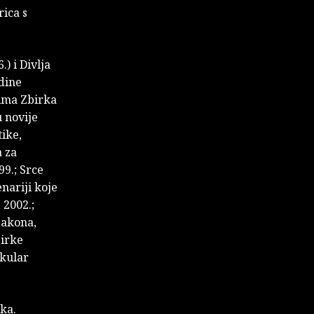
rica s
) i Divlja
adine
nima Zbirka
u novije
tike,
a za
99.; Srce
nariji koje
 2002.;
 zakona,
birke
okular
ika.