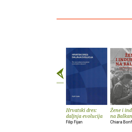
Hrvatski dres:
Žene i ind
daljnja evolucija
na Balka
Filip Fijan
Chiara Bonfi