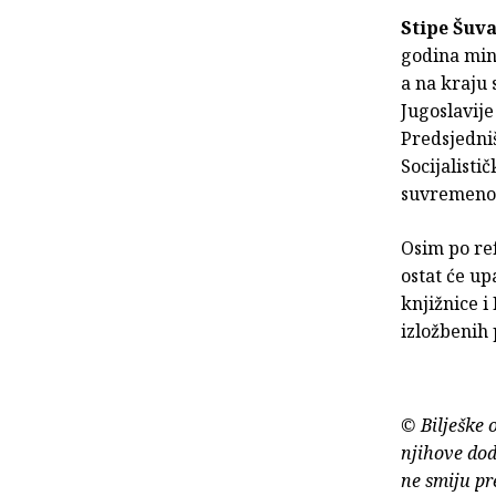
Stipe Šuva
godina mini
a na kraju 
Jugoslavije
Predsjedniš
Socijalisti
suvremenoj
Osim po ref
ostat će up
knjižnice i
izložbenih 
© Bilješke 
njihove dod
ne smiju pr