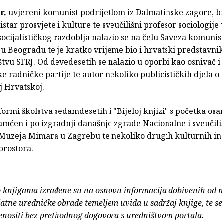
r,
uvjereni komunist podrijetlom iz Dalmatinske zagore, bi
star prosvjete i kulture te sveučilišni profesor sociologije
socijalističkog razdoblja nalazio se na čelu Saveza komunis
 u Beogradu te je kratko vrijeme bio i hrvatski predstavni
tvu SFRJ. Od devedesetih se nalazio u oporbi kao osnivač i
čke radničke partije te autor nekoliko publicističkih djela o
 Hrvatskoj.
ormi školstva sedamdesetih i "Bijeloj knjizi" s početka os
amćen i po izgradnji današnje zgrade Nacionalne i sveučil
 Muzeja Mimara u Zagrebu te nekoliko drugih kulturnih inst
prostora.
o knjigama izrađene su na osnovu informacija dobivenih od 
atne uredničke obrade temeljem uvida u sadržaj knjige, te s
enositi bez prethodnog dogovora s uredništvom portala.