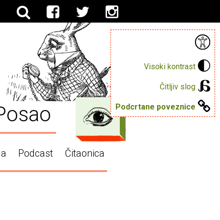
Visoki kontrast
Čitljiv slog
Posao
Podcrtane poveznice
ga
Podcast
Čitaonica