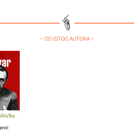
– OD ISTOG AUTORA –
litička
jević