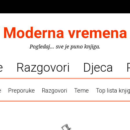
Moderna vremena
Pogledaj... sve je puno knjiga.
e
Razgovori
Djeca
e
Preporuke
Razgovori
Teme
Top lista knji