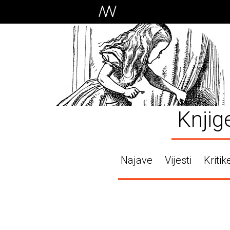
Knjig
Najave
Vijesti
Kritik