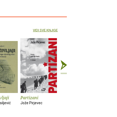
VIDI SVE KNJIGE
ljaji
Partizani
Russkij mir i
Oaze mir
srpski svet
pustošim
iljević
Jože Pirjevec
Armina Galijaš
Valentina 