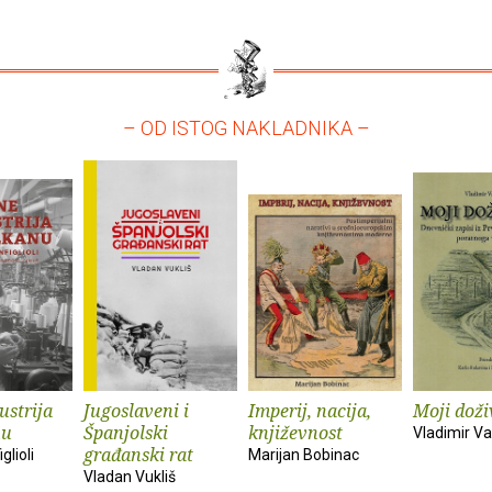
– OD ISTOG NAKLADNIKA –
ustrija
Jugoslaveni i
Imperij, nacija,
Moji doživ
nu
Španjolski
književnost
Vladimir Vas
građanski rat
glioli
Marijan Bobinac
Vladan Vukliš