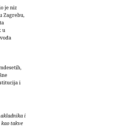
o je niz
 u Zagrebu,
ta
k u
 vođa
amdesetih,
išne
itucija i
nakladnika i
e kao takve