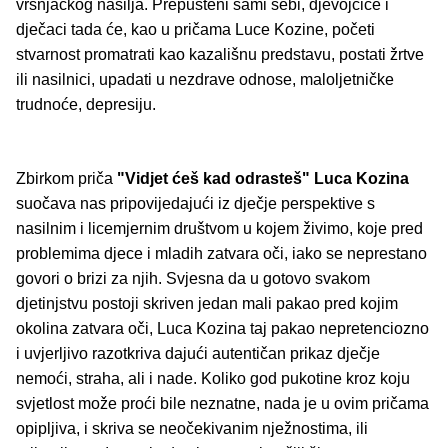
vršnjačkog nasilja. Prepušteni sami sebi, djevojčice i
dječaci tada će, kao u pričama Luce Kozine, početi
stvarnost promatrati kao kazališnu predstavu, postati žrtve
ili nasilnici, upadati u nezdrave odnose, maloljetničke
trudnoće, depresiju.
Zbirkom priča
"Vidjet ćeš kad odrasteš"
Luca Kozina
suočava nas pripovijedajući iz dječje perspektive s
nasilnim i licemjernim društvom u kojem živimo, koje pred
problemima djece i mladih zatvara oči, iako se neprestano
govori o brizi za njih. Svjesna da u gotovo svakom
djetinjstvu postoji skriven jedan mali pakao pred kojim
okolina zatvara oči, Luca Kozina taj pakao nepretenciozno
i uvjerljivo razotkriva dajući autentičan prikaz dječje
nemoći, straha, ali i nade. Koliko god pukotine kroz koju
svjetlost može proći bile neznatne, nada je u ovim pričama
opipljiva, i skriva se neočekivanim nježnostima, ili