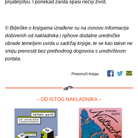
prijateljstvu. I ponekad zaista spasi nečiji život.
© Bilješke o knjigama izrađene su na osnovu informacija
dobivenih od nakladnika i njihove dodatne uredničke
obrade temeljem uvida u sadržaj knjige, te se kao takve ne
smiju prenositi bez prethodnog dogovora s uredništvom
portala.
Preporuči knjigu
– OD ISTOG NAKLADNIKA –