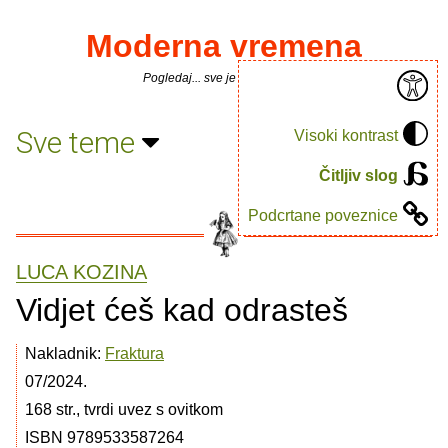
Moderna vremena
Pogledaj... sve je puno knjiga.
Sve teme
Visoki kontrast
Čitljiv slog
Podcrtane poveznice
LUCA KOZINA
Vidjet ćeš kad odrasteš
Nakladnik:
Fraktura
07/2024.
168 str., tvrdi uvez s ovitkom
ISBN 9789533587264