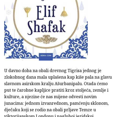
U davno doba na obali drevnog Tigrisa jednog je
zlokobnog dana mala uplašena kap kiše pala na glavu
slavnom asirskom kralju Ašurbanipalu. Otada ćemo
put te čarobne kapljice pratiti kroz stoljeća, zemlje i
kulture, a njezine će nas mijene odvesti novim
junacima: jednom izvanrednom, pamćenju sklonom,
dječaku koji se rodio na obali prljave Temze u
viktorijanskom Londonu i nagluhoj jezidskoj