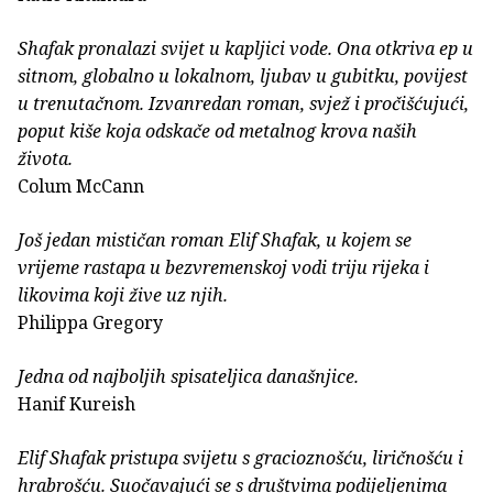
Shafak pronalazi svijet u kapljici vode. Ona otkriva ep u
sitnom, globalno u lokalnom, ljubav u gubitku, povijest
u trenutačnom. Izvanredan roman, svjež i pročišćujući,
poput kiše koja odskače od metalnog krova naših
života.
Colum McCann
Još jedan mističan roman Elif Shafak, u kojem se
vrijeme rastapa u bezvremenskoj vodi triju rijeka i
likovima koji žive uz njih.
Philippa Gregory
Jedna od najboljih spisateljica današnjice.
Hanif Kureish
Elif Shafak pristupa svijetu s gracioznošću, liričnošću i
hrabrošću. Suočavajući se s društvima podijeljenima