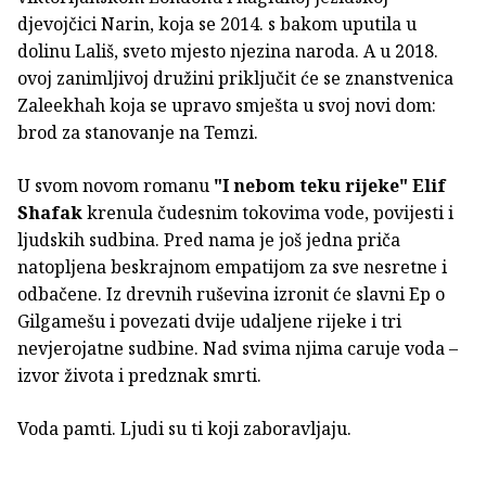
djevojčici Narin, koja se 2014. s bakom uputila u
dolinu Lališ, sveto mjesto njezina naroda. A u 2018.
ovoj zanimljivoj družini priključit će se znanstvenica
Zaleekhah koja se upravo smješta u svoj novi dom:
brod za stanovanje na Temzi.
U svom novom romanu
"I nebom teku rijeke"
Elif
Shafak
krenula čudesnim tokovima vode, povijesti i
ljudskih sudbina. Pred nama je još jedna priča
natopljena beskrajnom empatijom za sve nesretne i
odbačene. Iz drevnih ruševina izronit će slavni Ep o
Gilgamešu i povezati dvije udaljene rijeke i tri
nevjerojatne sudbine. Nad svima njima caruje voda –
izvor života i predznak smrti.
Voda pamti. Ljudi su ti koji zaboravljaju.