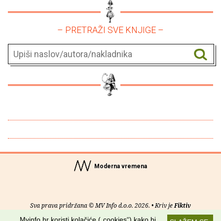
– PRETRAŽI SVE KNJIGE –
Moderna vremena
Sva prava pridržana © MV Info d.o.o. 2026. • Kriv je
Fiktiv
Mvinfo.hr koristi kolačiće („cookies“) kako bi