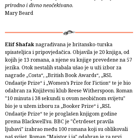
prirodno i divno neočekivano.
Mary Beard
Elif Shafak
nagrađivana je britansko-turska
spisateljica i pripovjedačica. Objavila je 20 knjiga, od
kojih je 13 romana, a njene su knjige prevedene na 57
jezika. Otok nestalih stabala ušao je u uži izbor za
nagrade „Costa“, „British Book Awards“, „RSL
Ondaatje Prize“ i „Women’s Prize for Fiction“ te je bio
odabran za Književni klub Reese Witherspoon. Roman
"10 minuta i 38 sekundi u ovom neobičnom svijetu"
bio je u užem izboru za „Booker Prize“ i „RSL
Ondaatje Prize“ te je proglašen knjigom godine
prema Blackwell’su. BBC je "Četrdeset pravila
ljubavi" izabrao među 100 romana koji su oblikovali
naš svijet. Roman "Majstor i ja" odabran je za prvi