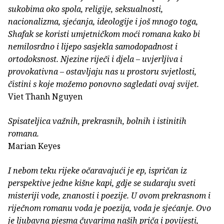
sukobima oko spola, religije, seksualnosti,
nacionalizma, sjećanja, ideologije i još mnogo toga,
Shafak se koristi umjetničkom moći romana kako bi
nemilosrdno i lijepo sasjekla samodopadnost i
ortodoksnost. Njezine riječi i djela – uvjerljiva i
provokativna – ostavljaju nas u prostoru svjetlosti,
čistini s koje možemo ponovno sagledati ovaj svijet.
Viet Thanh Nguyen
Spisateljica važnih, prekrasnih, bolnih i istinitih
romana.
Marian Keyes
I nebom teku rijeke očaravajući je ep, ispričan iz
perspektive jedne kišne kapi, gdje se sudaraju sveti
misteriji vode, znanosti i poezije. U ovom prekrasnom i
riječnom romanu voda je poezija, voda je sjećanje. Ovo
je ljubavna pjesma čuvarima naših priča i povijesti,