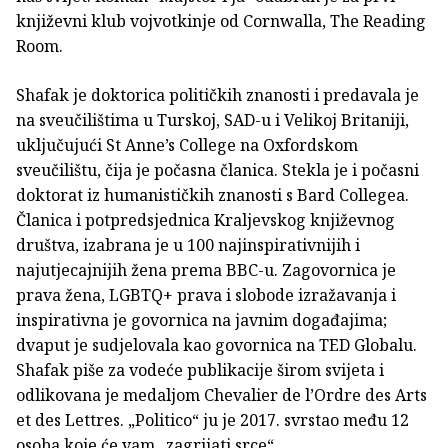
književni klub vojvotkinje od Cornwalla, The Reading
Room.
Shafak je doktorica političkih znanosti i predavala je
na sveučilištima u Turskoj, SAD-u i Velikoj Britaniji,
uključujući St Anne’s College na Oxfordskom
sveučilištu, čija je počasna članica. Stekla je i počasni
doktorat iz humanističkih znanosti s Bard Collegea.
Članica i potpredsjednica Kraljevskog književnog
društva, izabrana je u 100 najinspirativnijih i
najutjecajnijih žena prema BBC-u. Zagovornica je
prava žena, LGBTQ+ prava i slobode izražavanja i
inspirativna je govornica na javnim događajima;
dvaput je sudjelovala kao govornica na TED Globalu.
Shafak piše za vodeće publikacije širom svijeta i
odlikovana je medaljom Chevalier de l’Ordre des Arts
et des Lettres. „Politico“ ju je 2017. svrstao među 12
osoba koje će vam „zagrijati srce“.