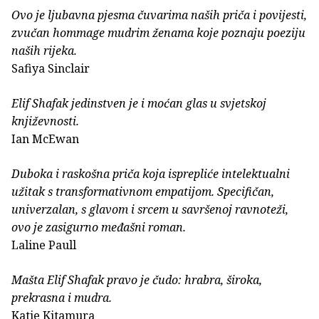
Ovo je ljubavna pjesma čuvarima naših priča i povijesti,
zvučan hommage mudrim ženama koje poznaju poeziju
naših rijeka.
Safiya Sinclair
Elif Shafak jedinstven je i moćan glas u svjetskoj
književnosti.
Ian McEwan
Duboka i raskošna priča koja isprepliće intelektualni
užitak s transformativnom empatijom. Specifičan,
univerzalan, s glavom i srcem u savršenoj ravnoteži,
ovo je zasigurno međašni roman.
Laline Paull
Mašta Elif Shafak pravo je čudo: hrabra, široka,
prekrasna i mudra.
Katie Kitamura