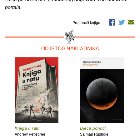
portala.
Preporuči knjigu
– OD ISTOG NAKLADNIKA –
Knjiga u ratu
Djeca ponoći
Andrew Pettegree
Salman Rushdie