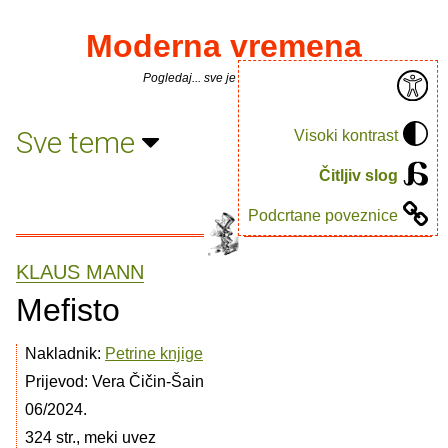
Moderna vremena
Pogledaj... sve je puno knjiga.
Sve teme
Visoki kontrast
Čitljiv slog
Podcrtane poveznice
KLAUS MANN
Mefisto
Nakladnik:
Petrine knjige
Prijevod: Vera Čičin-Šain
06/2024.
324 str., meki uvez