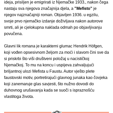
ideja, prisiljen je emigrirati iz Njemačke 1933., nakon čega
nastaju sva njegova značajnija djela, a
"Mefisto"
je
njegov najznačajniji roman. Objavljen 1936. u egzilu,
svoje prvo njemačko izdanje doživljava nakon autorove
smrti, ali je cjelokupna naklada odmah po objavljivanju
povučena.
Glavni lik romana je karakterni glumac Hendrik Höfgen,
koji vođen opsesivnom željom za moći i slavom čini sve da
si priskrbi što viši društveni položaj u nacističkoj
Njemačkoj. To mu na koncu i uspijeva zahvaljujući
briljantnoj ulozi Mefista u Faustu. Autor vješto plete
faustovski motiv, portretirajući glavnog junaka kao čovjeka
koji zanemaruje glas savjesti, što nužno dovodi do
duhovnog urušavanja kada se suoči s ispraznošću
vlastitoga života.