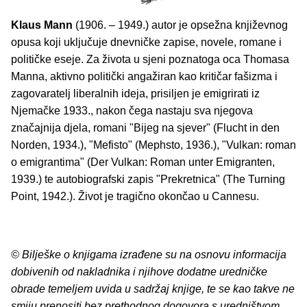
Klaus Mann
(1906. – 1949.) autor je opsežna književnog
opusa koji uključuje dnevničke zapise, novele, romane i
političke eseje. Za života u sjeni poznatoga oca Thomasa
Manna, aktivno politički angažiran kao kritičar fašizma i
zagovaratelj liberalnih ideja, prisiljen je emigrirati iz
Njemačke 1933., nakon čega nastaju sva njegova
značajnija djela, romani "Bijeg na sjever" (Flucht in den
Norden, 1934.), "Mefisto" (Mephsto, 1936.), "Vulkan: roman
o emigrantima" (Der Vulkan: Roman unter Emigranten,
1939.) te autobiografski zapis "Prekretnica" (The Turning
Point, 1942.). Život je tragično okončao u Cannesu.
© Bilješke o knjigama izrađene su na osnovu informacija
dobivenih od nakladnika i njihove dodatne uredničke
obrade temeljem uvida u sadržaj knjige, te se kao takve ne
smiju prenositi bez prethodnog dogovora s uredništvom