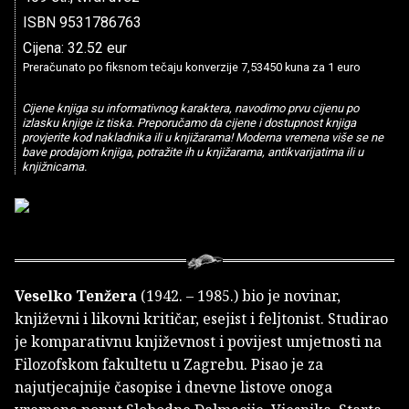
ISBN 9531786763
Cijena: 32.52 eur
Preračunato po fiksnom tečaju konverzije 7,53450 kuna za 1 euro
Cijene knjiga su informativnog karaktera, navodimo prvu cijenu po
izlasku knjige iz tiska. Preporučamo da cijene i dostupnost knjiga
provjerite kod nakladnika ili u knjižarama! Moderna vremena više se ne
bave prodajom knjiga, potražite ih u knjižarama, antikvarijatima ili u
knjižnicama.
Veselko Tenžera
(1942. – 1985.) bio je novinar,
književni i likovni kritičar, esejist i feljtonist. Studirao
je komparativnu književnost i povijest umjetnosti na
Filozofskom fakultetu u Zagrebu. Pisao je za
najutjecajnije časopise i dnevne listove onoga