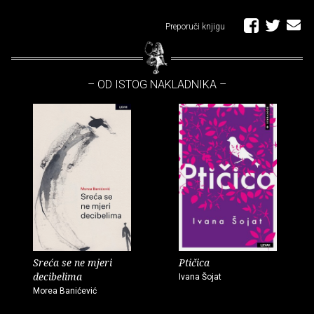
Preporuči knjigu
– OD ISTOG NAKLADNIKA –
Sreća se ne mjeri
Ptičica
decibelima
Ivana Šojat
Morea Banićević