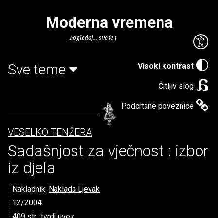
Moderna vremena
Pogledaj... sve je puno knjiga.
Sve teme
Visoki kontrast
Čitljiv slog
Podcrtane poveznice
VESELKO TENŽERA
Sadašnjost za vječnost : izbor
iz djela
Nakladnik:
Naklada Ljevak
12/2004.
409 str., tvrdi uvez