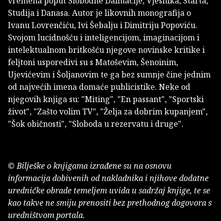
vremena poput Slobodne Dalmacije, Vjesnika, Starta,
Studija i Danasa. Autor je likovnih monografija o
Ivanu Lovrenčiću, Ivi Šebalju i Dimitriju Popoviću.
Svojom lucidnošću i inteligencijom, imaginacijom i
intelektualnom britkošću njegove novinske kritike i
feljtoni usporedivi su s Matoševim, Šenoinim,
Ujevićevim i Šoljanovim te ga bez sumnje čine jednim
od najvećih imena domaće publicistike. Neke od
njegovih knjiga su: "Miting", "En passant", "Sportski
život", "Zašto volim TV", "Želja za dobrim kupanjem",
"Šok običnosti", "Sloboda u rezervatu i druge".
© Bilješke o knjigama izrađene su na osnovu
informacija dobivenih od nakladnika i njihove dodatne
uredničke obrade temeljem uvida u sadržaj knjige, te se
kao takve ne smiju prenositi bez prethodnog dogovora s
uredništvom portala.