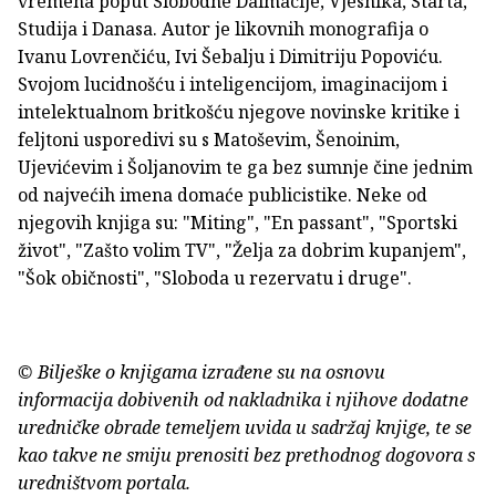
vremena poput Slobodne Dalmacije, Vjesnika, Starta,
Studija i Danasa. Autor je likovnih monografija o
Ivanu Lovrenčiću, Ivi Šebalju i Dimitriju Popoviću.
Svojom lucidnošću i inteligencijom, imaginacijom i
intelektualnom britkošću njegove novinske kritike i
feljtoni usporedivi su s Matoševim, Šenoinim,
Ujevićevim i Šoljanovim te ga bez sumnje čine jednim
od najvećih imena domaće publicistike. Neke od
njegovih knjiga su: "Miting", "En passant", "Sportski
život", "Zašto volim TV", "Želja za dobrim kupanjem",
"Šok običnosti", "Sloboda u rezervatu i druge".
© Bilješke o knjigama izrađene su na osnovu
informacija dobivenih od nakladnika i njihove dodatne
uredničke obrade temeljem uvida u sadržaj knjige, te se
kao takve ne smiju prenositi bez prethodnog dogovora s
uredništvom portala.