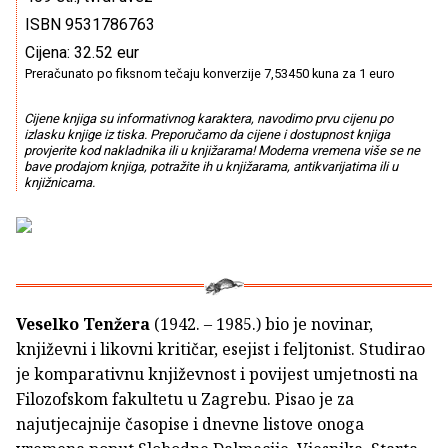
ISBN 9531786763
Cijena: 32.52 eur
Preračunato po fiksnom tečaju konverzije 7,53450 kuna za 1 euro
Cijene knjiga su informativnog karaktera, navodimo prvu cijenu po
izlasku knjige iz tiska. Preporučamo da cijene i dostupnost knjiga
provjerite kod nakladnika ili u knjižarama! Moderna vremena više se ne
bave prodajom knjiga, potražite ih u knjižarama, antikvarijatima ili u
knjižnicama.
Veselko Tenžera
(1942. – 1985.) bio je novinar,
književni i likovni kritičar, esejist i feljtonist. Studirao
je komparativnu književnost i povijest umjetnosti na
Filozofskom fakultetu u Zagrebu. Pisao je za
najutjecajnije časopise i dnevne listove onoga