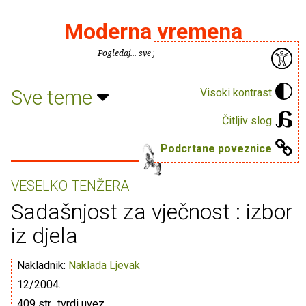
Moderna vremena
Pogledaj... sve je puno knjiga.
Sve teme
Visoki kontrast
Čitljiv slog
Podcrtane poveznice
VESELKO TENŽERA
Sadašnjost za vječnost : izbor
iz djela
Nakladnik:
Naklada Ljevak
12/2004.
409 str., tvrdi uvez