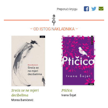
Preporuči knjigu
– OD ISTOG NAKLADNIKA –
Sreća se ne mjeri
Ptičica
decibelima
Ivana Šojat
Morea Banićević