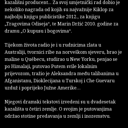
kazališni producent... Za svoj umjetnički rad dobio je
nekoliko nagrada od kojih su najvažnije Kiklop za
najbolju knjigu publicistike 2012., za knjigu
„Tragovima Odiseja“, te Marin Držić 2010. godine za
dramu „O kupusu i bogovima“.
Tijekom života radio je i u rudnicima zlata u
Australiji, tvornici ribe na norveškom sjeveru, brao je
maline u Québecu, studirao u New Yorku, penjao se
po Himalaji, putovao Putem svile lokalnim
prijevozom, tražio je Aleksandra među talibanima u
Afganistanu, Dioklecijana u Turskoj i Che Guevaru
uzduž i poprijeko Južne Amerike…
Njegovi dramski tekstovi izvedeni su u dvadesetak
kazališta u četiri zemlje. O svojim je putovanjima
održao stotine predavanja u zemlji i inozemstvu.