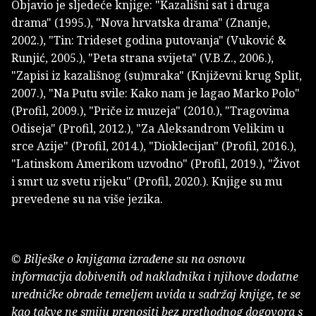
Objavio je sljedeće knjige: "Kazališni sat i druga
drama" (1995.), "Nova hrvatska drama" (Znanje,
2002.), "Tin: Trideset godina putovanja" (Vuković &
Runjić, 2005.), "Peta strana svijeta" (V.B.Z., 2006.),
"Zapisi iz kazališnog (su)mraka" (Književni krug Split,
2007.), "Na Putu svile: Kako nam je lagao Marko Polo"
(Profil, 2009.), "Priče iz muzeja" (2010.), "Tragovima
Odiseja" (Profil, 2012.), "Za Aleksandrom Velikim u
srce Azije" (Profil, 2014.), "Dioklecijan" (Profil, 2016.),
"Latinskom Amerikom uzvodno" (Profil, 2019.), "Život
i smrt uz svetu rijeku" (Profil, 2020.). Knjige su mu
prevedene su na više jezika.
© Bilješke o knjigama izrađene su na osnovu
informacija dobivenih od nakladnika i njihove dodatne
uredničke obrade temeljem uvida u sadržaj knjige, te se
kao takve ne smiju prenositi bez prethodnog dogovora s