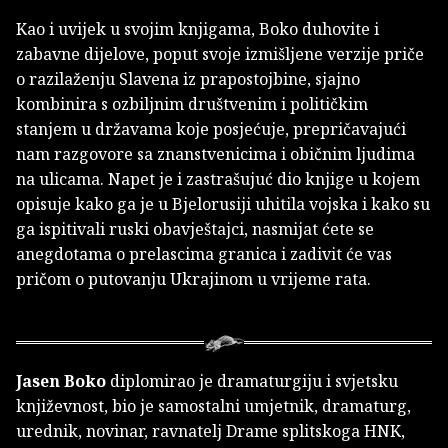
Kao i uvijek u svojim knjigama, Boko duhovite i
zabavne dijelove, poput svoje izmišljene verzije priče
o razilaženju Slavena iz prapostojbine, sjajno
kombinira s ozbiljnim društvenim i političkim
stanjem u državama koje posjećuje, prepričavajući
nam razgovore sa znanstvenicima i običnim ljudima
na ulicama. Napet je i zastrašujuć dio knjige u kojem
opisuje kako ga je u Bjelorusiji uhitila vojska i kako su
ga ispitivali ruski obavještajci, nasmijat ćete se
anegdotama o prelascima granica i zadivit će vas
pričom o putovanju Ukrajinom u vrijeme rata.
Jasen Boko
diplomirao je dramaturgiju i svjetsku
književnost, bio je samostalni umjetnik, dramaturg,
urednik, novinar, ravnatelj Drame splitskoga HNK,