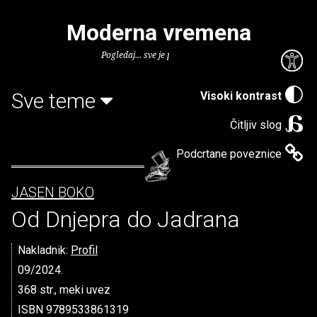
Moderna vremena
Pogledaj... sve je puno knjiga.
Sve teme
Visoki kontrast
Čitljiv slog
Podcrtane poveznice
JASEN BOKO
Od Dnjepra do Jadrana
Nakladnik:
Profil
09/2024.
368 str., meki uvez
ISBN 9789533861319