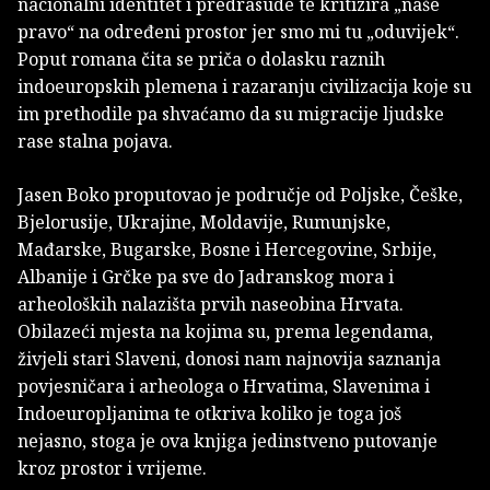
nacionalni identitet i predrasude te kritizira „naše
pravo“ na određeni prostor jer smo mi tu „oduvijek“.
Poput romana čita se priča o dolasku raznih
indoeuropskih plemena i razaranju civilizacija koje su
im prethodile pa shvaćamo da su migracije ljudske
rase stalna pojava.
Jasen Boko proputovao je područje od Poljske, Češke,
Bjelorusije, Ukrajine, Moldavije, Rumunjske,
Mađarske, Bugarske, Bosne i Hercegovine, Srbije,
Albanije i Grčke pa sve do Jadranskog mora i
arheoloških nalazišta prvih naseobina Hrvata.
Obilazeći mjesta na kojima su, prema legendama,
živjeli stari Slaveni, donosi nam najnovija saznanja
povjesničara i arheologa o Hrvatima, Slavenima i
Indoeuropljanima te otkriva koliko je toga još
nejasno, stoga je ova knjiga jedinstveno putovanje
kroz prostor i vrijeme.