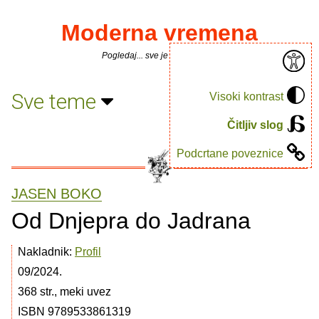
Moderna vremena
Pogledaj... sve je puno knjiga.
Sve teme
Visoki kontrast
Čitljiv slog
Podcrtane poveznice
JASEN BOKO
Od Dnjepra do Jadrana
Nakladnik:
Profil
09/2024.
368 str., meki uvez
ISBN 9789533861319