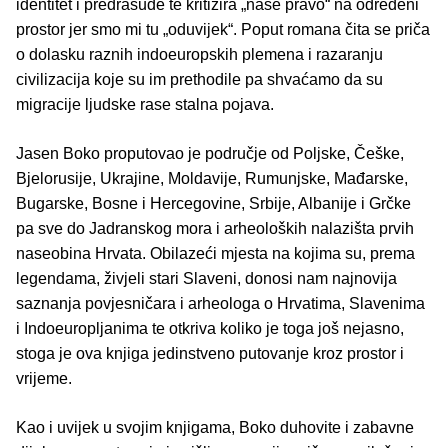
identitet i predrasude te kritizira „naše pravo“ na određeni
prostor jer smo mi tu „oduvijek“. Poput romana čita se priča
o dolasku raznih indoeuropskih plemena i razaranju
civilizacija koje su im prethodile pa shvaćamo da su
migracije ljudske rase stalna pojava.
Jasen Boko proputovao je područje od Poljske, Češke,
Bjelorusije, Ukrajine, Moldavije, Rumunjske, Mađarske,
Bugarske, Bosne i Hercegovine, Srbije, Albanije i Grčke
pa sve do Jadranskog mora i arheoloških nalazišta prvih
naseobina Hrvata. Obilazeći mjesta na kojima su, prema
legendama, živjeli stari Slaveni, donosi nam najnovija
saznanja povjesničara i arheologa o Hrvatima, Slavenima
i Indoeuropljanima te otkriva koliko je toga još nejasno,
stoga je ova knjiga jedinstveno putovanje kroz prostor i
vrijeme.
Kao i uvijek u svojim knjigama, Boko duhovite i zabavne