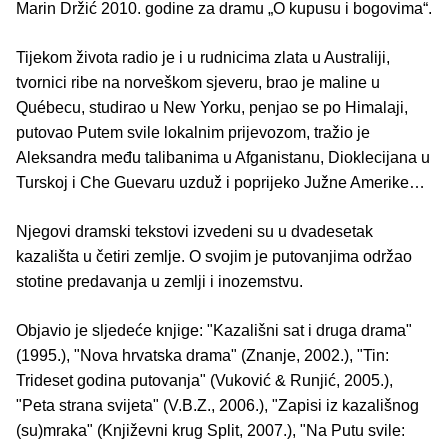
Marin Držić 2010. godine za dramu „O kupusu i bogovima“.
Tijekom života radio je i u rudnicima zlata u Australiji,
tvornici ribe na norveškom sjeveru, brao je maline u
Québecu, studirao u New Yorku, penjao se po Himalaji,
putovao Putem svile lokalnim prijevozom, tražio je
Aleksandra među talibanima u Afganistanu, Dioklecijana u
Turskoj i Che Guevaru uzduž i poprijeko Južne Amerike…
Njegovi dramski tekstovi izvedeni su u dvadesetak
kazališta u četiri zemlje. O svojim je putovanjima održao
stotine predavanja u zemlji i inozemstvu.
Objavio je sljedeće knjige: "Kazališni sat i druga drama"
(1995.), "Nova hrvatska drama" (Znanje, 2002.), "Tin:
Trideset godina putovanja" (Vuković & Runjić, 2005.),
"Peta strana svijeta" (V.B.Z., 2006.), "Zapisi iz kazališnog
(su)mraka" (Književni krug Split, 2007.), "Na Putu svile: