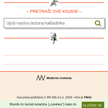
– PRETRAŽI SVE KNJIGE –
Moderna vremena
Sva prava pridržana © MV Info d.o.o. 2026. • Kriv je
Fiktiv
Mvinfo.hr koristi kolačiće („cookies“) kako bi
SLAŽEM SE
O nama
•
Pomoć
•
Uvjeti korištenja
•
RSS kanali