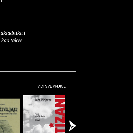
h
nakladnika i
e kao takve
VIDI SVE KNJIGE