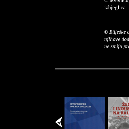
Crikvenicu,
izbjeglica.
© Bilješke 
njihove dod
ne smiju pr