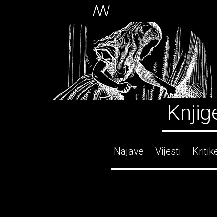
Knjig
Najave
Vijesti
Kritik