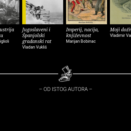
ustrija
Jugoslaveni i
Imperij, nacija,
Moji doživ
nu
Španjolski
književnost
Vladimir Vas
građanski rat
glioli
Marijan Bobinac
Vladan Vukliš
– OD ISTOG AUTORA –