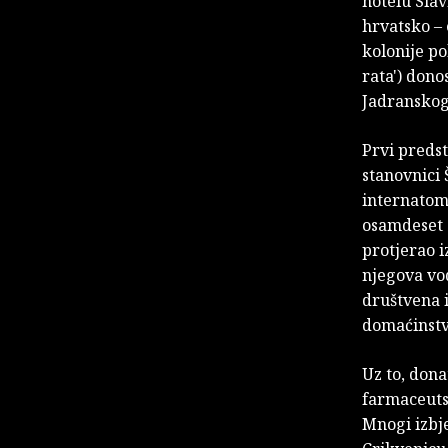
hotelu Slav
hrvatsko – 
kolonije po
rata') dono
Jadranskog
Prvi predst
stanovnici 
internatom
osamdeset o
protjerao i
njegova vod
društvena i
domaćinstvo
Uz to, dona
farmaceuts
Mnogi izbje