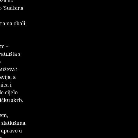
ezično
o 'Sudbina
ira na obali
om –
tilišta s
o
muževa i
vija, a
ica i
e cijelo
ičku skrb.
jem,
slatkišima.
u upravo u