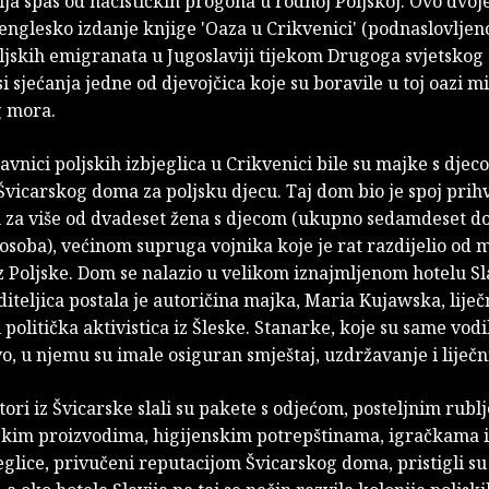
ija spas od nacističkih progona u rodnoj Poljskoj. Ovo dvoj
englesko izdanje knjige 'Oaza u Crikvenici' (podnaslovljen
ljskih emigranata u Jugoslaviji tijekom Drugoga svjetskog
si sjećanja jedne od djevojčica koje su boravile u toj oazi m
 mora.
avnici poljskih izbjeglica u Crikvenici bile su majke s djec
Švicarskog doma za poljsku djecu. Taj dom bio je spoj prihva
 za više od dvadeset žena s djecom (ukupno sedamdeset d
soba), većinom supruga vojnika koje je rat razdijelio od 
z Poljske. Dom se nalazio u velikom iznajmljenom hotelu Sla
iteljica postala je autoričina majka, Maria Kujawska, liječn
 politička aktivistica iz Šleske. Stanarke, koje su same vodil
, u njemu su imale osiguran smještaj, uzdržavanje i liječn
tori iz Švicarske slali su pakete s odjećom, posteljnim rubl
kim proizvodima, higijenskim potrepštinama, igračkama i 
glice, privučeni reputacijom Švicarskog doma, pristigli s