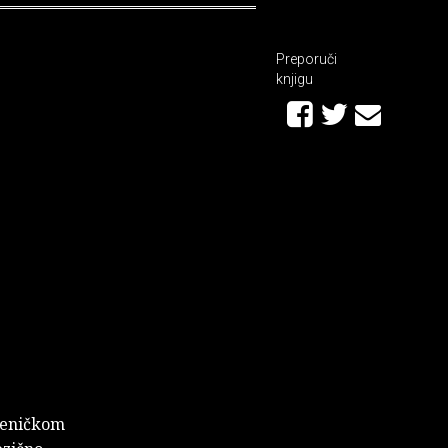
Preporuči
knjigu
kveničkom