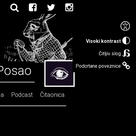
Visoki kontrast
Čitljiv slog
Posao
Podcrtane poveznice
ga
Podcast
Čitaonica