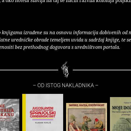
 a oko hotela Slavija na taj se način razvila kolonija poljski
o knjigama izrađene su na osnovu informacija dobivenih od 
atne uredničke obrade temeljem uvida u sadržaj knjige, te s
enositi bez prethodnog dogovora s uredništvom portala.
– OD ISTOG NAKLADNIKA –