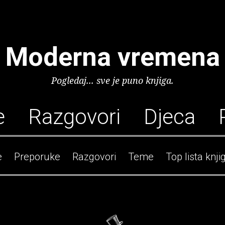
Moderna vremena
Pogledaj... sve je puno knjiga.
e
Razgovori
Djeca
e
Preporuke
Razgovori
Teme
Top lista knji