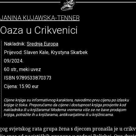
JANINA KUJAWSKA-TENNER
Oaza u Crikvenici
Nakladnik:
Srednja Europa
Prijevod: Slaven Kale, Krystyna Skarbek
09/2024.
60 str., meki uvez
ISBN 9789533870373
Cijena: 15.90 eur
Cijene knjiga su informativnog karaktera, navodimo prvu cijenu po izlasku
knjige iz tiska. Preporučamo da cijene i dostupnost knjiga provjerite kod
nakladnika ili u knjižarama! Moderna vremena više se ne bave prodajom
knjiga, potražite ih u knjižarama, antikvarijatima ili u knjižnicama.
gog svjetskog rata grupa žena s djecom pronašla je u cri