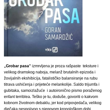
„Grobar pasa“
izmrvljena je proza rašpaste teksture i
velikog dramskog naboja, melanž brutalnih epizoda i
žovijalnih ekshibicija, fatalističko balansiranje na rubu
titrava ushićenja i prijeteće melankolije. Saldo trijumfa i
gubitaka, samoizlažuće i autoironično pismo poraženog
enfant terriblea. Teško je tu, doduše, govoriti o kakvom
kobnom životnom debaklu, jer kod pripovjedača, velikog
dječaka nespojivog s njegovom kronološkom dobi