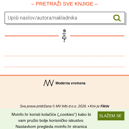
– PRETRAŽI SVE KNJIGE –
Moderna vremena
Sva prava pridržana © MV Info d.o.o. 2026. • Kriv je
Fiktiv
Mvinfo.hr koristi kolačiće („cookies“) kako bi
SLAŽEM SE
O nama
•
Pomoć
•
Uvjeti korištenja
•
RSS kanali
vam pružio bolje korisničko iskustvo.
Nastavkom pregleda mvinfo.hr stranica
Potraži nas na: