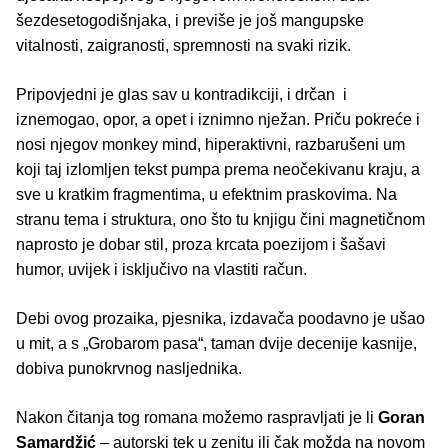
šezdesetogodišnjaka, i previše je još mangupske
vitalnosti, zaigranosti, spremnosti na svaki rizik.
Pripovjedni je glas sav u kontradikciji, i drčan i
iznemogao, opor, a opet i iznimno nježan. Priču pokreće i
nosi njegov monkey mind, hiperaktivni, razbarušeni um
koji taj izlomljen tekst pumpa prema neočekivanu kraju, a
sve u kratkim fragmentima, u efektnim praskovima. Na
stranu tema i struktura, ono što tu knjigu čini magnetičnom
naprosto je dobar stil, proza krcata poezijom i šašavi
humor, uvijek i isključivo na vlastiti račun.
Debi ovog prozaika, pjesnika, izdavača poodavno je ušao
u mit, a s „Grobarom pasa“, taman dvije decenije kasnije,
dobiva punokrvnog nasljednika.
Nakon čitanja tog romana možemo raspravljati je li
Goran
Samardžić
– autorski tek u zenitu ili čak možda na novom