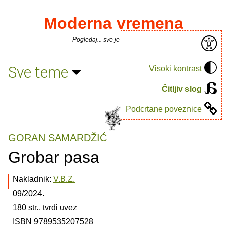
Moderna vremena
Pogledaj... sve je puno knjiga.
Sve teme
Visoki kontrast
Čitljiv slog
Podcrtane poveznice
GORAN SAMARDŽIĆ
Grobar pasa
Nakladnik:
V.B.Z.
09/2024.
180 str., tvrdi uvez
ISBN 9789535207528