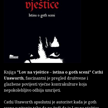
Knjiga
"Lov na vještice – istina o goth sceni"
Cathi
Unsworth
, fascinantni je pregled društvene i
glazbene povijesti vječne kontrakulture koja
nepokolebljivo odbija umrijeti.
Cathi Unsworth apsolutni je autoritet kada je goth
scena u pitanju tako da ne čudi da je Lov na vještice