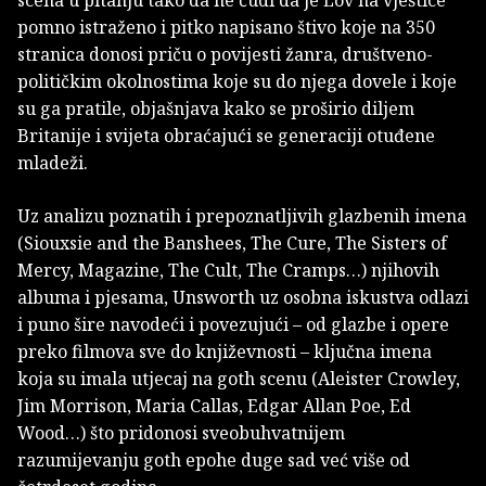
pomno istraženo i pitko napisano štivo koje na 350
stranica donosi priču o povijesti žanra, društveno-
političkim okolnostima koje su do njega dovele i koje
su ga pratile, objašnjava kako se proširio diljem
Britanije i svijeta obraćajući se generaciji otuđene
mladeži.
Uz analizu poznatih i prepoznatljivih glazbenih imena
(Siouxsie and the Banshees, The Cure, The Sisters of
Mercy, Magazine, The Cult, The Cramps…) njihovih
albuma i pjesama, Unsworth uz osobna iskustva odlazi
i puno šire navodeći i povezujući – od glazbe i opere
preko filmova sve do književnosti – ključna imena
koja su imala utjecaj na goth scenu (Aleister Crowley,
Jim Morrison, Maria Callas, Edgar Allan Poe, Ed
Wood…) što pridonosi sveobuhvatnijem
razumijevanju goth epohe duge sad već više od