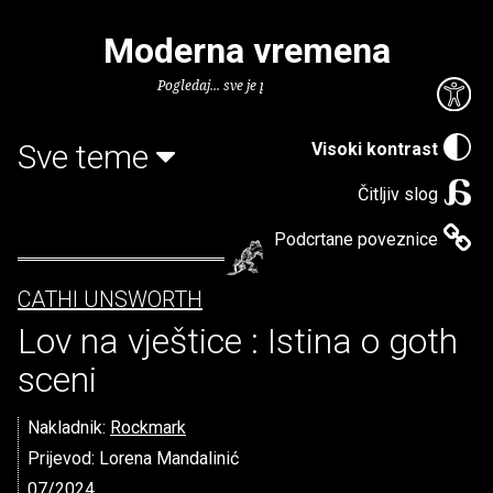
Moderna vremena
Pogledaj... sve je puno knjiga.
Sve teme
Visoki kontrast
Čitljiv slog
Podcrtane poveznice
CATHI UNSWORTH
Lov na vještice : Istina o goth
sceni
Nakladnik:
Rockmark
Prijevod: Lorena Mandalinić
07/2024.