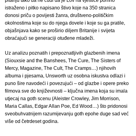
pitanju tako da ne čudi da je Lov na vještice pomno
istraženo i pitko napisano štivo koje na 350 stranica
donosi priču o povijesti žanra, društveno-političkim
okolnostima koje su do njega dovele i koje su ga pratile,
objašnjava kako se proširio diljem Britanije i svijeta
obraćajući se generaciji otuđene mladeži.
Uz analizu poznatih i prepoznatljivih glazbenih imena
(Siouxsie and the Banshees, The Cure, The Sisters of
Mercy, Magazine, The Cult, The Cramps…) njihovih
albuma i pjesama, Unsworth uz osobna iskustva odlazi i
puno šire navodeći i povezujući – od glazbe i opere preko
filmova sve do književnosti – ključna imena koja su imala
utjecaj na goth scenu (Aleister Crowley, Jim Morrison,
Maria Callas, Edgar Allan Poe, Ed Wood…) što pridonosi
sveobuhvatnijem razumijevanju goth epohe duge sad već
više od četrdeset godina.