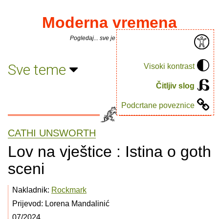
Moderna vremena
Pogledaj... sve je puno knjiga.
Sve teme
Visoki kontrast
Čitljiv slog
Podcrtane poveznice
CATHI UNSWORTH
Lov na vještice : Istina o goth
sceni
Nakladnik:
Rockmark
Prijevod: Lorena Mandalinić
07/2024.