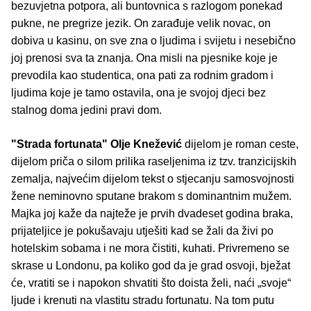
bezuvjetna potpora, ali buntovnica s razlogom ponekad
pukne, ne pregrize jezik. On zarađuje velik novac, on
dobiva u kasinu, on sve zna o ljudima i svijetu i nesebično
joj prenosi sva ta znanja. Ona misli na pjesnike koje je
prevodila kao studentica, ona pati za rodnim gradom i
ljudima koje je tamo ostavila, ona je svojoj djeci bez
stalnog doma jedini pravi dom.
"Strada fortunata"
Olje Knežević
dijelom je roman ceste,
dijelom priča o silom prilika raseljenima iz tzv. tranzicijskih
zemalja, najvećim dijelom tekst o stjecanju samosvojnosti
žene neminovno sputane brakom s dominantnim mužem.
Majka joj kaže da najteže je prvih dvadeset godina braka,
prijateljice je pokušavaju utješiti kad se žali da živi po
hotelskim sobama i ne mora čistiti, kuhati. Privremeno se
skrase u Londonu, pa koliko god da je grad osvoji, bježat
će, vratiti se i napokon shvatiti što doista želi, naći „svoje“
ljude i krenuti na vlastitu stradu fortunatu. Na tom putu