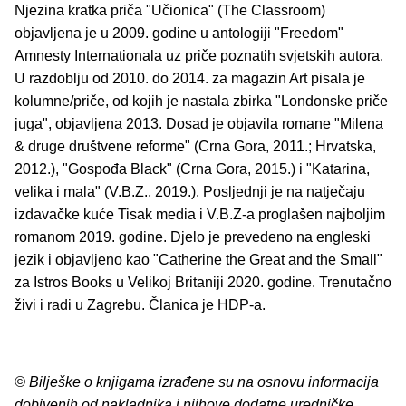
Njezina kratka priča "Učionica" (The Classroom)
objavljena je u 2009. godine u antologiji "Freedom"
Amnesty Internationala uz priče poznatih svjetskih autora.
U razdoblju od 2010. do 2014. za magazin Art pisala je
kolumne/priče, od kojih je nastala zbirka "Londonske priče
juga", objavljena 2013. Dosad je objavila romane "Milena
& druge društvene reforme" (Crna Gora, 2011.; Hrvatska,
2012.), "Gospođa Black" (Crna Gora, 2015.) i "Katarina,
velika i mala" (V.B.Z., 2019.). Posljednji je na natječaju
izdavačke kuće Tisak media i V.B.Z-a proglašen najboljim
romanom 2019. godine. Djelo je prevedeno na engleski
jezik i objavljeno kao "Catherine the Great and the Small"
za Istros Books u Velikoj Britaniji 2020. godine. Trenutačno
živi i radi u Zagrebu. Članica je HDP-a.
© Bilješke o knjigama izrađene su na osnovu informacija
dobivenih od nakladnika i njihove dodatne uredničke