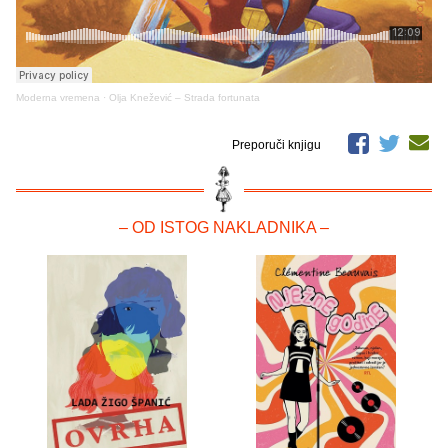
Moderna vremena
·
Olja Knežević – Strada fortunata
Preporuči knjigu
– OD ISTOG NAKLADNIKA –