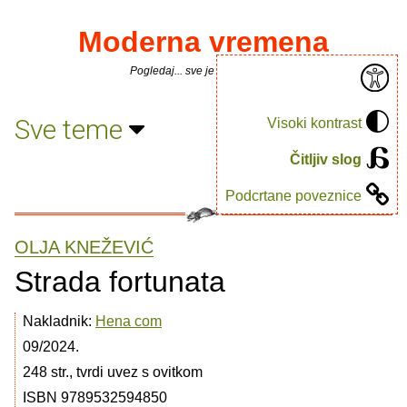
Moderna vremena
Pogledaj... sve je puno knjiga.
Sve teme
Visoki kontrast
Čitljiv slog
Podcrtane poveznice
OLJA KNEŽEVIĆ
Strada fortunata
Nakladnik:
Hena com
09/2024.
248 str., tvrdi uvez s ovitkom
ISBN 9789532594850