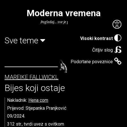
Moderna vremena
Pogledaj... sve je puno knjiga.
Sve teme
Visoki kontrast
Čitljiv slog
Podcrtane poveznice
MAREIKE FALLWICKL
Bijes koji ostaje
Nakladnik:
Hena com
Prijevod: Stjepanka Pranjković
09/2024.
312 str., tvrdi uvez s ovitkom