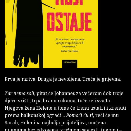
Prva je mrtva. Druga je nevoljena. Treća je gnjevna.
Zar nema soli
, pitat će Johannes za večerom dok troje
djece vrišti, trpa hranu rukama, tuče se i svađa.
Njegova žena Helene u tome će trenu ustati i i krenuti
prema balkonskoj ogradi...
Pomoći ću ti
, reći će mu
Sarah, Helenina najbolja prijateljica, mučena
pitanjima bez odgovora, grižnjom savjesti, tugom i –