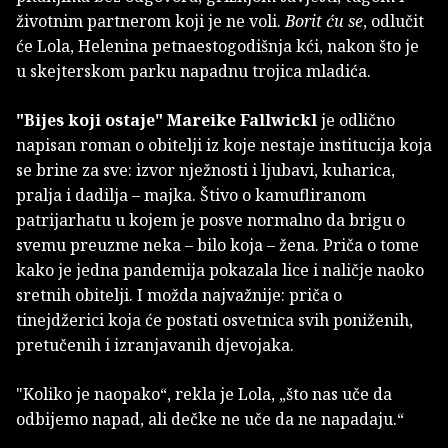
životnim partnerom koji je ne voli.
Borit ću se
, odlučit
će Lola, Helenina petnaestogodišnja kći, nakon što je
u skejterskom parku napadnu trojica mladića.
"Bijes koji ostaje"
Mareike Fallwickl
je odlično
napisan roman o obitelji iz koje nestaje institucija koja
se brine za sve: izvor nježnosti i ljubavi, kuharica,
pralja i dadilja – majka. Štivo o kamufliranom
patrijarhatu u kojem je posve normalno da brigu o
svemu preuzme neka – bilo koja – žena. Priča o tome
kako je jedna pandemija pokazala lice i naličje naoko
sretnih obitelji. I možda najvažnije: priča o
tinejdžerici koja će postati osvetnica svih poniženih,
pretučenih i izranjavanih djevojaka.
"Koliko je naopako“, rekla je Lola, „što nas uče da
odbijemo napad, ali dečke ne uče da ne napadaju.“