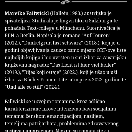
Mareike Fallwickl
(Hallein,1983.) austrijska je
spisateljica. Studirala je lingvistiku u Salzburgu te
pohađala Text-college u Münchenu. Suosnivačica je
PEN-a Berlin. Napisala je romane "Auf Touren"
(2012.), "Dunkelgrün fast schwarz" (2018.), koji je u
godini objavljivanja zauzeo osmo mjesto ORF-ove liste
najboljih knjiga i bio uvršten u širi izbor za Austrijsku
književnu nagradu; "Das Licht ist hier viel heller"
(2019.), "Bijes koji ostaje" (2022.), koji je ušao u uži
izbor za BücherFrauen-Literaturpreis 2023. godine te
"Und alle so still" (2024.).
Fallwickl se u svojim romanima kroz odlično
karakterizirane likove intenzivno bavi socijalnim
temama: ženskom emancipacijom, nasiljem,
temeljima patrijarhata, problemima zdravstvenog
sustava i imigracijom. Njezini su romani stekli