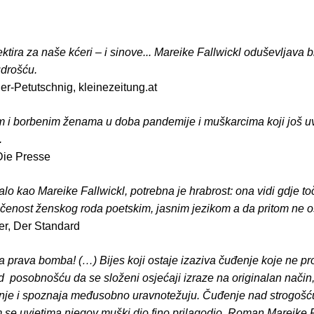
tira za naše kćeri – i sinove... Mareike Fallwickl oduševljava 
drošću.
er-Petutschnig, kleinezeitung.at
im i borbenim ženama u doba pandemije i muškarcima koji još uv
.
 Die Presse
alo kao Mareike Fallwickl, potrebna je hrabrost: ona vidi gdje to
lačenost ženskog roda poetskim, jasnim jezikom a da pritom ne 
r, Der Standard
a prava bomba! (…) Bijes koji ostaje izaziva čuđenje koje ne pro
 posobnošću da se složeni osjećaji izraze na originalan način,
je i spoznaja međusobno uravnotežuju. Čuđenje nad strogoš
m se uvjetima njegov muški dio fino prilagodio. Roman Mareike 