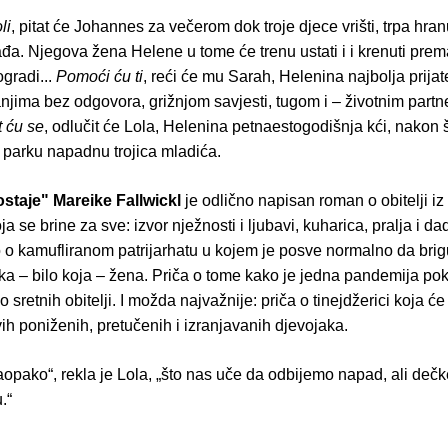
li
, pitat će Johannes za večerom dok troje djece vrišti, trpa hra
ađa. Njegova žena Helene u tome će trenu ustati i i krenuti prem
gradi...
Pomoći ću ti
, reći će mu Sarah, Helenina najbolja prijate
jima bez odgovora, grižnjom savjesti, tugom i – životnim partne
t ću se
, odlučit će Lola, Helenina petnaestogodišnja kći, nakon š
 parku napadnu trojica mladića.
ostaje"
Mareike Fallwickl
je odlično napisan roman o obitelji iz
oja se brine za sve: izvor nježnosti i ljubavi, kuharica, pralja i dad
o o kamufliranom patrijarhatu u kojem je posve normalno da bri
a – bilo koja – žena. Priča o tome kako je jedna pandemija poka
 sretnih obitelji. I možda najvažnije: priča o tinejdžerici koja će
ih poniženih, pretučenih i izranjavanih djevojaka.
aopako“, rekla je Lola, „što nas uče da odbijemo napad, ali deč
.“