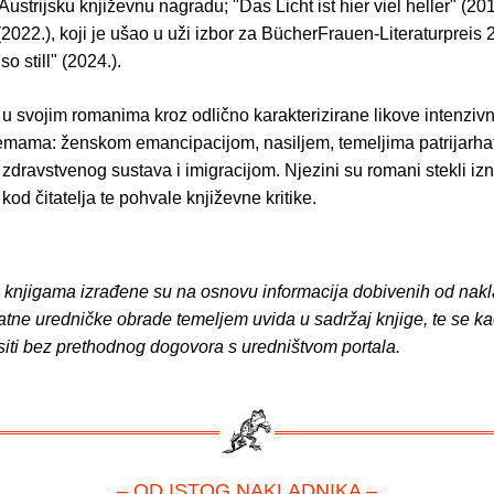
 Austrijsku književnu nagradu; "Das Licht ist hier viel heller" (201
 (2022.), koji je ušao u uži izbor za BücherFrauen-Literaturpreis
so still" (2024.).
 u svojim romanima kroz odlično karakterizirane likove intenziv
temama: ženskom emancipacijom, nasiljem, temeljima patrijarha
zdravstvenog sustava i imigracijom. Njezini su romani stekli iz
kod čitatelja te pohvale književne kritike.
o knjigama izrađene su na osnovu informacija dobivenih od nakl
atne uredničke obrade temeljem uvida u sadržaj knjige, te se ka
siti bez prethodnog dogovora s uredništvom portala.
– OD ISTOG NAKLADNIKA –