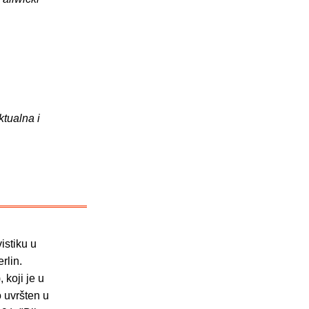
ktualna i
vistiku u
rlin.
 koji je u
o uvršten u