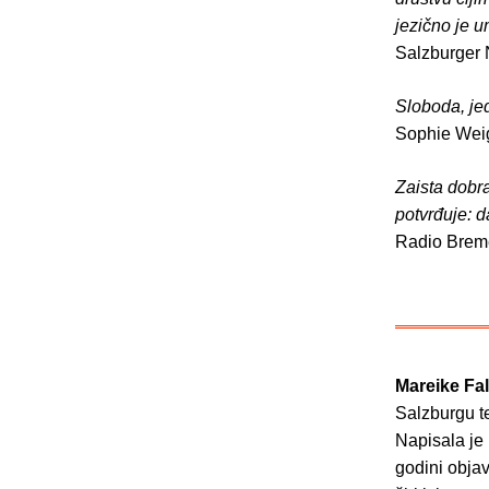
jezično je u
Salzburger 
Sloboda, jed
Sophie Weig
Zaista dobra
potvrđuje: d
Radio Brem
Mareike Fal
Salzburgu t
Napisala je 
godini objav