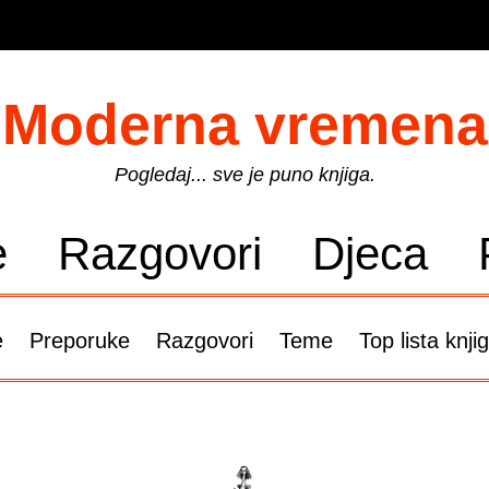
Moderna vremena
Pogledaj... sve je puno knjiga.
e
Razgovori
Djeca
e
Preporuke
Razgovori
Teme
Top lista knji