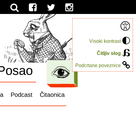
Visoki kontrast
Čitljiv slog
Podcrtane poveznice
Posao
ga
Podcast
Čitaonica