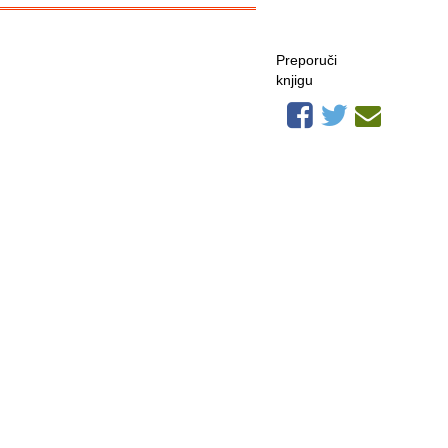
Preporuči
knjigu