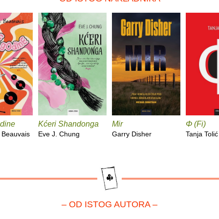
dine
Kćeri Shandonga
Mir
Φ (Fi)
 Beauvais
Eve J. Chung
Garry Disher
Tanja Tolić
– OD ISTOG AUTORA –