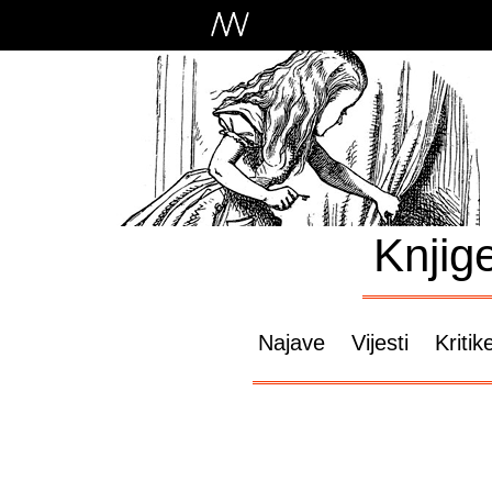
Knjig
Najave
Vijesti
Kritik