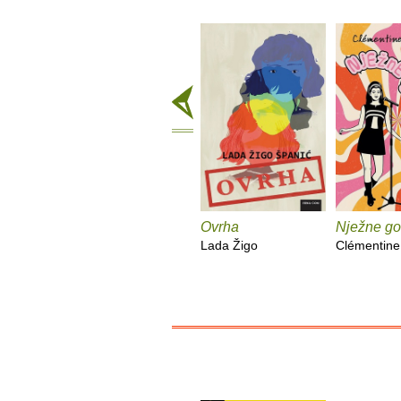
Ovrha
Nježne go
Lada Žigo
Clémentine