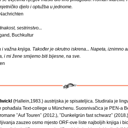
mjetničko djelo i optužba u jednome.
Nachrichten
nakost, sestrinstvo...
and, Buchkultur
 i važna knjiga. Također je okrutno iskrena... Napeta, iznimno a
a, i mi žene smijemo biti bijesne, na sve.
en
lwickl
(Hallein,1983.) austrijska je spisateljica. Studirala je ling
e pohađala Text-college u Münchenu. Suosnivačica je PEN-a Be
romane "Auf Touren" (2012.), "Dunkelgrün fast schwarz" (2018.),
ljivanja zauzeo osmo mjesto ORF-ove liste najboljih knjiga i bi