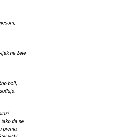
bijesom,
ijek ne žele
čno boli,
osuđuje.
lazi.
 tako da se
ću prema
Fallwickl