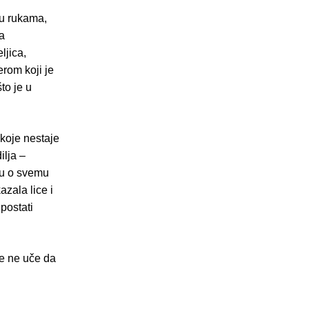
nu rukama,
a
ljica,
rom koji je
to je u
 koje nestaje
ilja –
gu o svemu
zala lice i
 postati
ke ne uče da