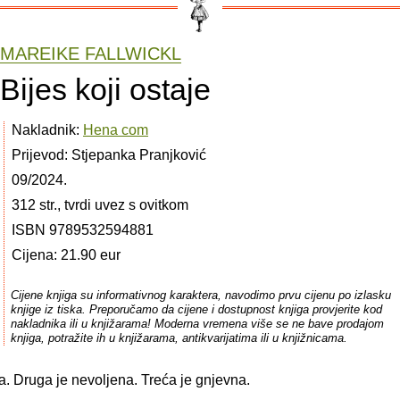
MAREIKE FALLWICKL
Bijes koji ostaje
Nakladnik:
Hena com
Prijevod: Stjepanka Pranjković
09/2024.
312 str., tvrdi uvez s ovitkom
ISBN 9789532594881
Cijena: 21.90 eur
Cijene knjiga su informativnog karaktera, navodimo prvu cijenu po izlasku
knjige iz tiska. Preporučamo da cijene i dostupnost knjiga provjerite kod
nakladnika ili u knjižarama! Moderna vremena više se ne bave prodajom
knjiga, potražite ih u knjižarama, antikvarijatima ili u knjižnicama.
a. Druga je nevoljena. Treća je gnjevna.