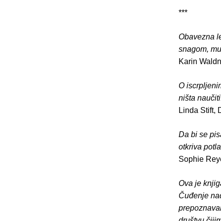
***
Obavezna lek
snagom, mu
Karin Waldn
O iscrpljen
ništa naučiti
Linda Stift,
Da bi se pis
otkriva pot
Sophie Reye
Ova je knjig
Čuđenje nad
prepoznavan
društvu čiji