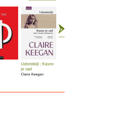
Udomitelji ; Kasno
Čast
Teška v
je sad
Elif Shafak
Pia Prezel
Claire Keegan