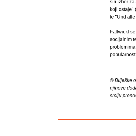
širi izbor za
koji ostaje"
te "Und alle 
Fallwickl se
socijalnim 
problemima 
popularnost 
© Bilješke 
njihove dod
smiju preno