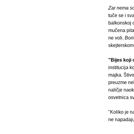
Zar nema so
tuče se i sv
balkonskoj o
mučena pitan
ne voli.
Bori
skejterskom
"Bijes koji 
institucija k
majka. Štiv
preuzme nek
naličje naoko
osvetnica sv
"Koliko je n
ne napadaju