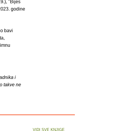
9.), "Bijes
 2023. godine
no bavi
ta,
nimnu
adnika i
o takve ne
VIDI SVE KNJIGE