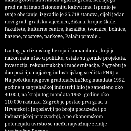
grad ne bi imao fizionomiju kakvu ima. Ispunio je
svoje obećanje, izgradio je 25.718 stanova, cijeli jedan
novi grad, gradsku vijećnicu, žičaru, brojne škole,
fakultete, kulturne centre, kazališta, tvornice, bolnice,
bazene, mostove, parkove, Palaču pravde…
Iza tog partizanskog heroja i komandanta, koji je
nakon rata ušao u politiku, ostale su gomile projekata,
investicija, rekonstrukcija i modernizacije. Zagrebu je
dao poziciju najjačeg industrijskog središta FNRJ-a.
Na početku njegova gradonačelničkog mandata 1952.
godine u zagrebačkoj industriji bilo je zaposleno oko
40.000, na kraju tog mandata 1962. godine oko
110.000 radnika. Zagreb je postao prvi grad u
Hrvatskoj i Jugoslaviji po broju poduzeća i po
industrijskoj proizvodnji, a po ekonomskom
potencijalu uvrstio se među najvažnije zemlje
jugoistočne Europe.