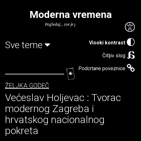
Moderna vremena
Pogledaj... sve je puno knjiga.
Sve teme
Visoki kontrast
Čitljiv slog
Podcrtane poveznice
ŽELJKA GODEČ
Većeslav Holjevac : Tvorac
modernog Zagreba i
hrvatskog nacionalnog
pokreta