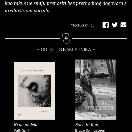
kao takve ne smiju prenositi bez prethodnog dogovora s
uredništvom portala.
Preporuči knjigu
– OD ISTOG NAKLADNIKA –
Kruh anđela
Born to Run
Patti Smith
Bruce Springsteen