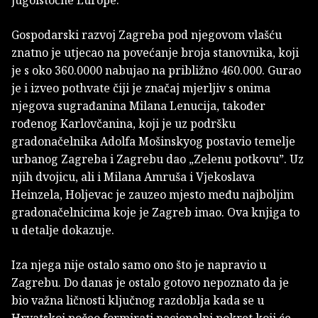
Gospodarski razvoj Zagreba pod njegovom vlašću
znatno je utjecao na povećanje broja stanovnika, koji
je s oko 360.0000 nabujao na približno 460.000. Gurao
je i izveo pothvate čiji je značaj mjerljiv s onima
njegova sugrađanina Milana Lenucija, također
rođenog Karlovčanina, koji je uz podršku
gradonačelnika Adolfa Mošinskyog postavio temelje
urbanog Zagreba i Zagrebu dao „Zelenu potkovu”. Uz
njih dvojicu, ali i Milana Amruša i Vjekoslava
Heinzela, Holjevac je zauzeo mjesto među najboljim
gradonačelnicima koje je Zagreb imao. Ova knjiga to
u detalje dokazuje.
Iza njega nije ostalo samo ono što je napravio u
Zagrebu. Do danas je ostalo gotovo nepoznato da je
bio važna ličnosti ključnog razdoblja kada se u
Hrvatskoj počeo formirati nacionalni pokret koji će