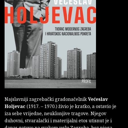
Najslavniji zagrebački gradonačelnik
Većeslav
Holjevac
(1917. – 1970.) živio je kratko, a ostavio je
iza sebe vrijedne, neuklonjive tragove. Njegov
duhovni, stvaralački i materijalni etos utisnut je i
danas gotovo na svakom uglu Zagreba, bez njega