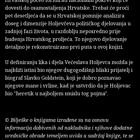
dovesti do osamostaljenja Hrvatske. Trebat će proći
pet desetljeća da se u Hrvatskoj pomnije analizira
doseg i dimenzije Holjevčeva političkog djelovanja u
zadnjoj fazi života, u razdoblju neposredno prije
buđenja Hrvatskog proljeća. To njegovo djelovanje
detaljno je rekonstruirano prvi puta u ovoj knjizi.
U definiranju lika i djela Većeslava Holjevca možda je
najbliži istini bio njegov dugogodišnji bliski prijatelj i
biograf Slavko Goldstein, koji je dobro poznavao
njegove mane i vrline, kad je ustvrdio da je Holjevac
bio "heretik u najboljem smislu tog pojma".
© Bilješke o knjigama izrađene su na osnovu
informacija dobivenih od nakladnika i njihove dodatne
uredničke obrade temeljem uvida u sadržaj knjige, te se