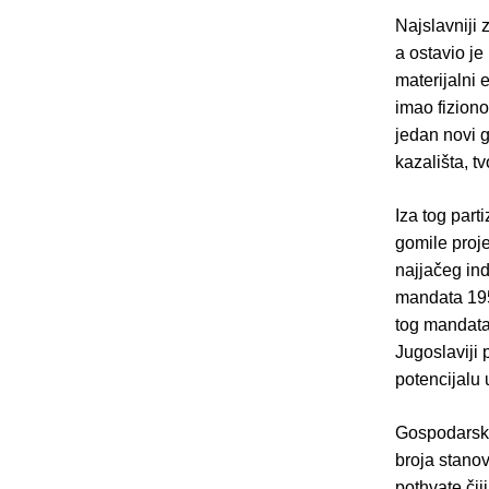
Najslavniji
a ostavio je
materijalni 
imao fiziono
jedan novi g
kazališta, 
Iza tog part
gomile proje
najjačeg in
mandata 1952
tog mandata
Jugoslaviji 
potencijalu
Gospodarski
broja stanov
pothvate čij