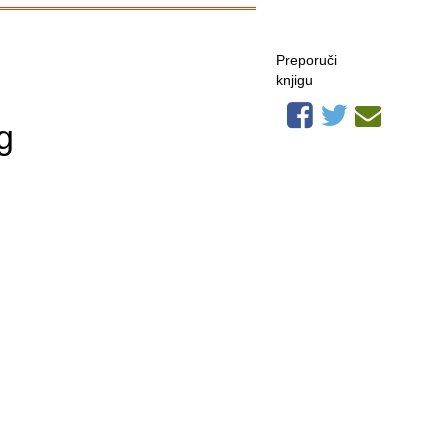
Preporuči
knjigu
g