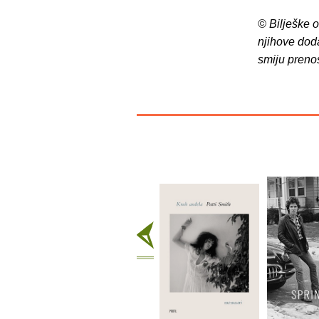
© Bilješke 
njihove dod
smiju preno