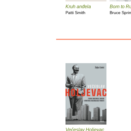
Kruh anđela
Born to R
Patti Smith
Bruce Spri
Većeslav Holjevac