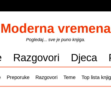
Moderna vremena
Pogledaj... sve je puno knjiga.
e
Razgovori
Djeca
e
Preporuke
Razgovori
Teme
Top lista knji