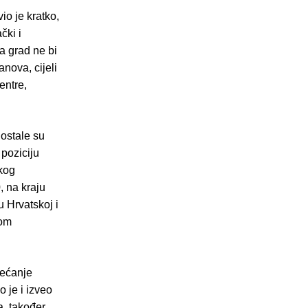
io je kratko,
čki i
a grad ne bi
nova, cijeli
entre,
 ostale su
 poziciju
kog
, na kraju
 Hrvatskoj i
kom
većanje
 je i izveo
a, također