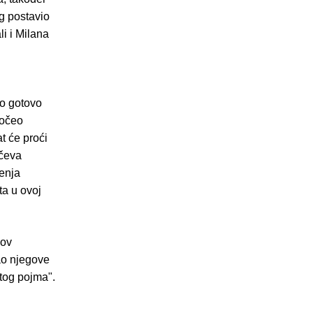
g postavio
i i Milana
lo gotovo
počeo
t će proći
včeva
đenja
ta u ovoj
gov
vao njegove
 tog pojma".