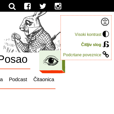
Visoki kontrast
Čitljiv slog
Podcrtane poveznice
Posao
ga
Podcast
Čitaonica