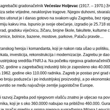
 zagrebački gradonačelnik
Većeslav Holjevac
(1917. – 1970.) živ
 iza sebe vrijedne, neuklonjive tragove. Njegov duhovni, stvarala
etos utisnut je i danas gotovo na svakom uglu Zagreba, bez njeg
miju kakvu ima. Ispunio je svoje obećanje, izgradio je 25.718 sta
rad, gradsku vijećnicu, žičaru, brojne škole, fakultete, kulturne c
tvornice, bolnice, bazene, mostove, parkove, Palaču pravde…
izanskog heroja i komandanta, koji je nakon rata ušao u politiku,
kata, investicija, rekonstrukcija i modernizacije. Zagrebu je dao
dustrijskog središta FNRJ-a. Na početku njegova gradonačelnič
. godine u zagrebačkoj industriji bilo je zaposleno oko 40.000
 1962. godine oko 110.000 radnika. Zagreb je postao prvi grad u
po broju poduzeća i po industrijskoj proizvodnji, a po ekonoms
 uvrstio se među najvažnije zemlje jugoistočne Europe.
 razvoj Zagreba pod njegovom vlašću znatno je utjecao na po
nika, koji je s oko 360.0000 nabujao na približno 460.000. Gurao
i je značaj mjerljiv s onima njegova sugrađanina Milana Lenucij