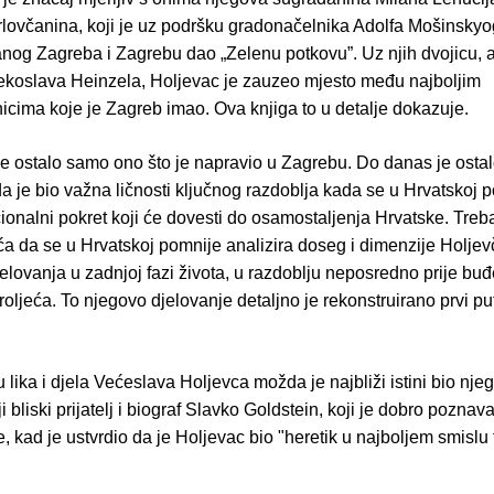
lovčanina, koji je uz podršku gradonačelnika Adolfa Mošinskyo
nog Zagreba i Zagrebu dao „Zelenu potkovu”. Uz njih dvojicu, al
ekoslava Heinzela, Holjevac je zauzeo mjesto među najboljim
icima koje je Zagreb imao. Ova knjiga to u detalje dokazuje.
je ostalo samo ono što je napravio u Zagrebu. Do danas je osta
a je bio važna ličnosti ključnog razdoblja kada se u Hrvatskoj 
cionalni pokret koji će dovesti do osamostaljenja Hrvatske. Treba
ća da se u Hrvatskoj pomnije analizira doseg i dimenzije Holje
jelovanja u zadnjoj fazi života, u razdoblju neposredno prije bu
oljeća. To njegovo djelovanje detaljno je rekonstruirano prvi pu
u lika i djela Većeslava Holjevca možda je najbliži istini bio nje
 bliski prijatelj i biograf Slavko Goldstein, koji je dobro pozna
e, kad je ustvrdio da je Holjevac bio "heretik u najboljem smislu