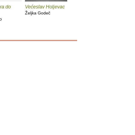
ra do
Većeslav Holjevac
Tom Lake
Mrzim / 
knjige
Željka Godeč
Ann Patchett
o
Mariajo Il