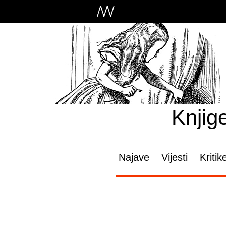
Knjig
Najave
Vijesti
Kritik