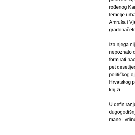
rođenog Kar
temelje urba
Amruša i Vj
gradonačeln
Iza njega ni
nepoznato d
formirati na
pet desetlje
političkog d
Hrvatskog pr
knjizi.
U definiranj
dugogodišnji
mane i vrlin