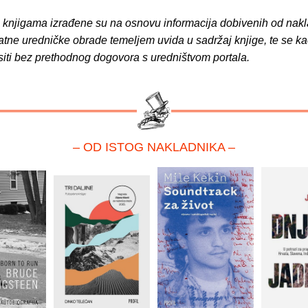
o knjigama izrađene su na osnovu informacija dobivenih od nakl
atne uredničke obrade temeljem uvida u sadržaj knjige, te se ka
siti bez prethodnog dogovora s uredništvom portala.
– OD ISTOG NAKLADNIKA –