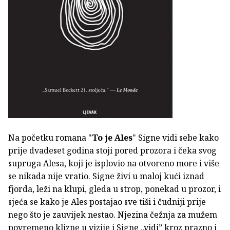
Na početku romana "
To je Ales
" Signe vidi sebe kako
prije dvadeset godina stoji pored prozora i čeka svog
supruga Alesa, koji je isplovio na otvoreno more i više
se nikada nije vratio. Signe živi u maloj kući iznad
fjorda, leži na klupi, gleda u strop, ponekad u prozor, i
sjeća se kako je Ales postajao sve tiši i čudniji prije
nego što je zauvijek nestao. Njezina čežnja za mužem
povremeno klizne u vizije i Signe „vidi” kroz prazno i