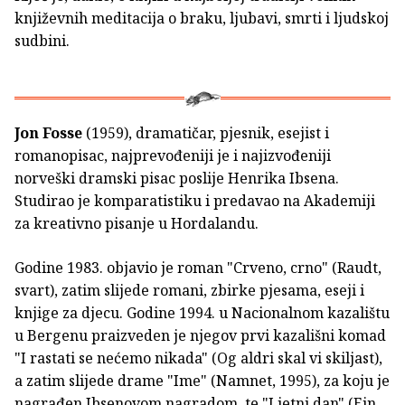
književnih meditacija o braku, ljubavi, smrti i ljudskoj
sudbini.
Jon Fosse
(1959), dramatičar, pjesnik, esejist i
romanopisac, najprevođeniji je i najizvođeniji
norveški dramski pisac poslije Henrika Ibsena.
Studirao je komparatistiku i predavao na Akademiji
za kreativno pisanje u Hordalandu.
Godine 1983. objavio je roman "Crveno, crno" (Raudt,
svart), zatim slijede romani, zbirke pjesama, eseji i
knjige za djecu. Godine 1994. u Nacionalnom kazalištu
u Bergenu praizveden je njegov prvi kazališni komad
"I rastati se nećemo nikada" (Og aldri skal vi skiljast),
a zatim slijede drame "Ime" (Namnet, 1995), za koju je
nagrađen Ibsenovom nagradom, te "Ljetni dan" (Ein