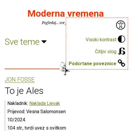
Moderna vremena
Pogledaj... sve je puno knjiga.
Sve teme
Visoki kontrast
Čitljiv slog
Podcrtane poveznice
JON FOSSE
To je Ales
Nakladnik:
Naklada Ljevak
Prijevod: Vesna Salomonsen
10/2024.
104 str., tvrdi uvez s ovitkom