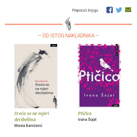
Preporuči knjigu
– OD ISTOG NAKLADNIKA –
Sreća se ne mjeri
Ptičica
decibelima
Ivana Šojat
Morea Banićević