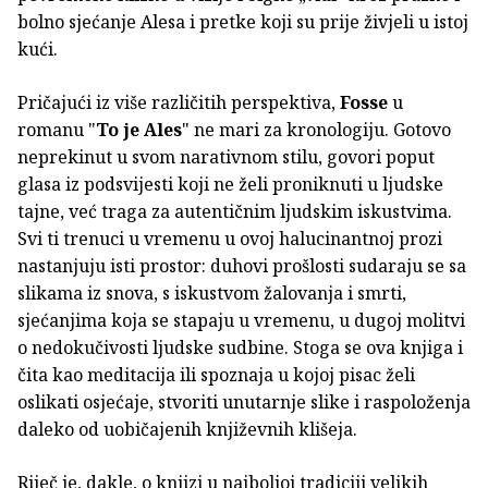
bolno sjećanje Alesa i pretke koji su prije živjeli u istoj
kući.
Pričajući iz više različitih perspektiva,
Fosse
u
romanu "
To je Ales
" ne mari za kronologiju. Gotovo
neprekinut u svom narativnom stilu, govori poput
glasa iz podsvijesti koji ne želi proniknuti u ljudske
tajne, već traga za autentičnim ljudskim iskustvima.
Svi ti trenuci u vremenu u ovoj halucinantnoj prozi
nastanjuju isti prostor: duhovi prošlosti sudaraju se sa
slikama iz snova, s iskustvom žalovanja i smrti,
sjećanjima koja se stapaju u vremenu, u dugoj molitvi
o nedokučivosti ljudske sudbine. Stoga se ova knjiga i
čita kao meditacija ili spoznaja u kojoj pisac želi
oslikati osjećaje, stvoriti unutarnje slike i raspoloženja
daleko od uobičajenih književnih klišeja.
Riječ je, dakle, o knjizi u najboljoj tradiciji velikih