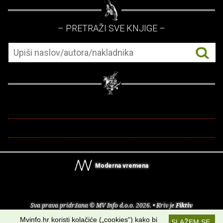
– PRETRAŽI SVE KNJIGE –
Moderna vremena
Sva prava pridržana © MV Info d.o.o. 2026. • Kriv je
Fiktiv
Mvinfo.hr koristi kolačiće („cookies“) kako bi
SLAŽEM SE