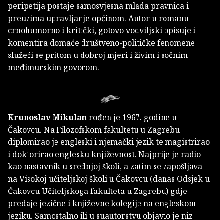
peripetija postaje samosvjesna mlada pravnica i
preuzima upravljanje općinom. Autor u romanu
crnohumorno i kritički, gotovo vodviljski opisuje i
komentira domaće društveno-političke fenomene
služeći se pritom u dobroj mjeri i živim i sočnim
međimurskim govorom.
Krunoslav Mikulan
rođen je 1967. godine u
Čakovcu. Na Filozofskom fakultetu u Zagrebu
diplomirao je engleski i njemački jezik te magistrirao
i doktorirao englesku književnost. Najprije je radio
kao nastavnik u srednjoj školi, a zatim se zapošljava
na Visokoj učiteljskoj školi u Čakovcu (danas Odsjek u
Čakovcu Učiteljskoga fakulteta u Zagrebu) gdje
predaje jezične i književne kolegije na engleskom
jeziku. Samostalno ili u suautorstvu objavio je niz