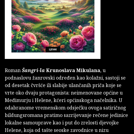
Roman
Šangri-la
Krunoslava Mikulana
, u
podnaslovu žanrovski određen kao kolažni, sastoji se
od desetak čvršće ili slabije ulančanih priča koje se
vrte oko dvaju protagonista: neimenovane općine u
Međimurju i Helene, kćeri općinskoga načelnika. U
odabranome vremenskom odsječku ovoga satiričnog
bildungsromana pratimo sazrijevanje rečene jedinice
lokalne samouprave kao i put do zrelosti djevojke
Helene, koja od tašte seoske zavodnice u nizu