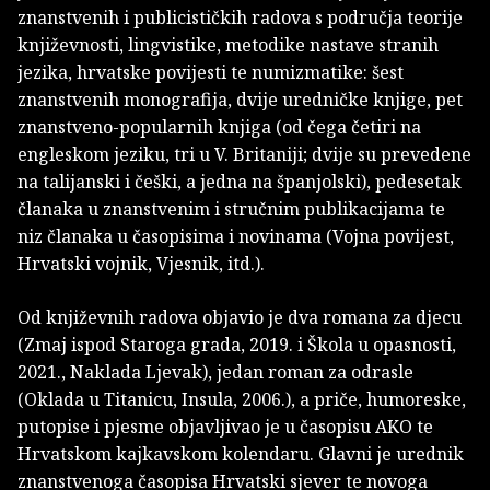
znanstvenih i publicističkih radova s područja teorije
književnosti, lingvistike, metodike nastave stranih
jezika, hrvatske povijesti te numizmatike: šest
znanstvenih monografija, dvije uredničke knjige, pet
znanstveno-popularnih knjiga (od čega četiri na
engleskom jeziku, tri u V. Britaniji; dvije su prevedene
na talijanski i češki, a jedna na španjolski), pedesetak
članaka u znanstvenim i stručnim publikacijama te
niz članaka u časopisima i novinama (Vojna povijest,
Hrvatski vojnik, Vjesnik, itd.).
Od književnih radova objavio je dva romana za djecu
(Zmaj ispod Staroga grada, 2019. i Škola u opasnosti,
2021., Naklada Ljevak), jedan roman za odrasle
(Oklada u Titanicu, Insula, 2006.), a priče, humoreske,
putopise i pjesme objavljivao je u časopisu AKO te
Hrvatskom kajkavskom kolendaru. Glavni je urednik
znanstvenoga časopisa Hrvatski sjever te novoga