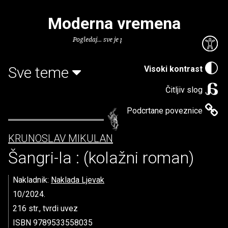
Moderna vremena
Pogledaj... sve je puno knjiga.
Sve teme
Visoki kontrast
Čitljiv slog
Podcrtane poveznice
KRUNOSLAV MIKULAN
Šangri-la : (kolažni roman)
Nakladnik:
Naklada Ljevak
10/2024.
216 str., tvrdi uvez
ISBN 9789533558035