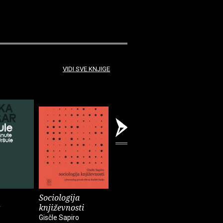
VIDI SVE KNJIGE
Sociologija
Bečki roman
Katastrof
književnosti
r
Dragan Velikić
Dragan Ju
Gisčle Sapiro