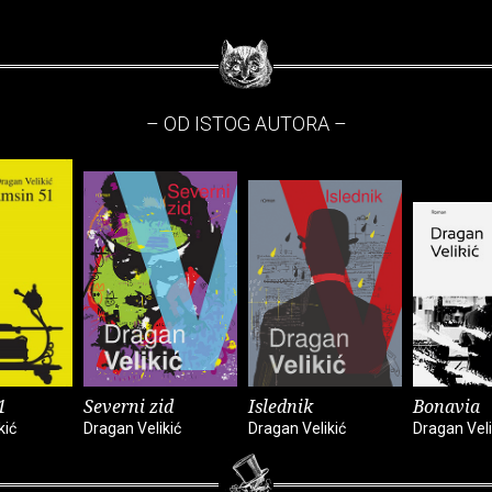
– OD ISTOG AUTORA –
1
Severni zid
Islednik
Bonavia
kić
Dragan Velikić
Dragan Velikić
Dragan Veli