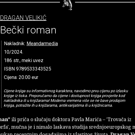
DRAGAN VELIKIĆ
Bečki roman
Nakladnik:
Meandarmedia
10/2024.
186 str., meki uvez
ISBN 9789533343525
Cijena: 20.00 eur
Cijene knjiga su informativnog karaktera, navodimo prvu cijenu po izlasku
knjige iz tiska. Preporučamo da cijene i dostupnost knjiga provjerite kod
nakladnika ili u knjižarama! Moderna vremena više se ne bave prodajom
knjiga, potražite ih u knjižarama, antikvarijatima ili u knjižnicama.
man"
ili priča o slučaju doktora Pavla Marića – 'Trovača iz
rfa', mučna je i nimalo laskava studija srednjoeuropskog 
nukan recentnim događajima iz vlastitog života,
Dragan Ve