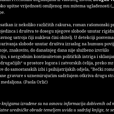
oko upitne vrijednosti omiljenog mu mitema uglađenosti (
pe.
 satkan iz nekoliko različitih rakursa, roman rašomonski p
jedinca i društva te dosegu njegove slobode unutar rigidn
vnog ustroja čiji nukleus čini obitelj. U detekciji posvema
varivanja slobode unutar društva izraslog na humusu povi
koje, znakovito, do današnjeg dana nije službeno izvršilo
iju, s nezgodnim kontinuitetom političkih intriga i sklanja
„drugačijih“ u prostore logora i zatvorskih ćelija, preko m
 do samostanskih izbi i psihijatrijskih odjela, "Bečki rom
irane gravure s uznemirujućim sadržajem otkriva drugu st
medaljona. (Paola Orlić)
o knjigama izrađene su na osnovu informacija dobivenih od 
atne uredničke obrade temeljem uvida u sadržaj knjige, te s