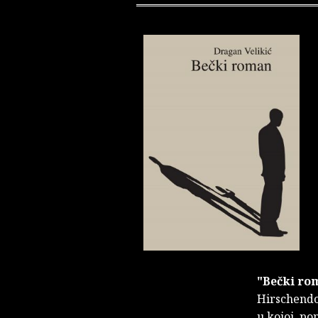
"Bečki ro
Hirschendo
u kojoj, po