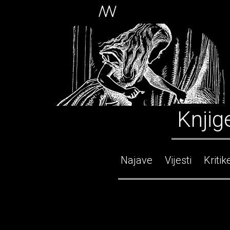
Knjig
Najave
Vijesti
Kritik