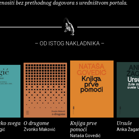
enositi bez prethodnog dogovora s uredništvom portala.
– OD ISTOG NAKLADNIKA –
eko svega
O drugome
Knjiga prve
Ursule
pomoći
gić
Zvonko Maković
Anka Žaga
Nataša Govedić