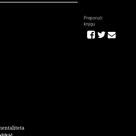
Preporuči
knjigu
mentaliteta
likić