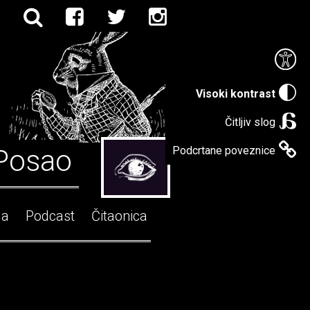
Visoki kontrast
Čitljiv slog
Posao
Podcrtane poveznice
ga
Podcast
Čitaonica