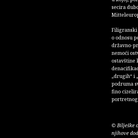
secira dub
Mitteleuro
Filigranski
o odnosu po
državno-pra
nemoći ost
ostavštine 
denacifikac
„drugih“ i 
podruma sve
fino cizel
portretnog 
© Bilješke 
njihove dod