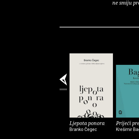
ne smiju pr
Ljepota ponora
Prijeći pr
Branko Čegec
Krešimir Ba