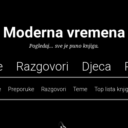
Moderna vremena
Pogledaj... sve je puno knjiga.
e
Razgovori
Djeca
e
Preporuke
Razgovori
Teme
Top lista knji