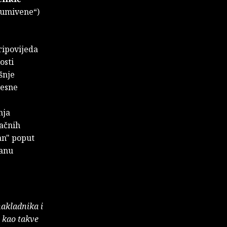
„umivene“)
ripovijeda
osti
šnje
jesne
nja
račnih
an" poput
ranu
nakladnika i
e kao takve