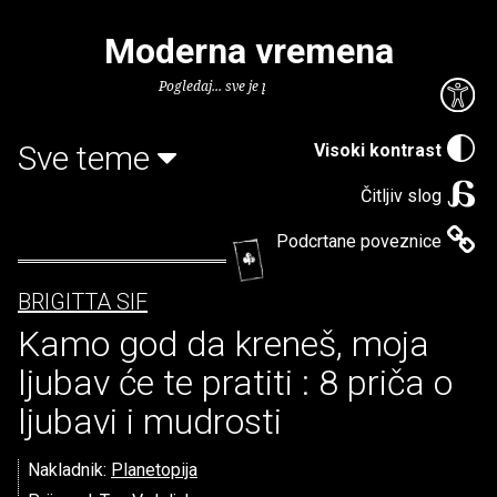
Moderna vremena
Pogledaj... sve je puno knjiga.
Sve teme
Visoki kontrast
Čitljiv slog
Podcrtane poveznice
BRIGITTA SIF
Kamo god da kreneš, moja
ljubav će te pratiti : 8 priča o
ljubavi i mudrosti
Nakladnik:
Planetopija