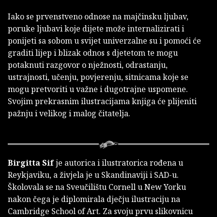
Iako se prvenstveno odnose na majčinsku ljubav,
poruke ljubavi koje dijete može internalizirati i
ponijeti sa sobom u svijet univerzalne su i pomoći će
graditi lijep i blizak odnos s djetetom te mogu
potaknuti razgovor o nježnosti, odrastanju,
ustrajnosti, učenju, povjerenju, sitnicama koje se
mogu pretvoriti u važne i dugotrajne uspomene.
Svojim prekrasnim ilustracijama knjiga će plijeniti
pažnju i velikog i malog čitatelja.
Birgitta Sif
je autorica i ilustratorica rođena u
Reykjaviku, a živjela je u Skandinaviji i SAD-u.
Školovala se na Sveučilištu Cornell u New Yorku
nakon čega je diplomirala dječju ilustraciju na
Cambridge School of Art. Za svoju prvu slikovnicu