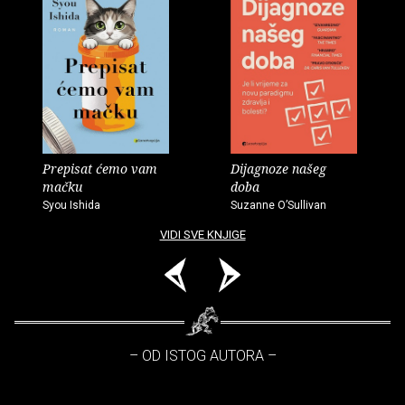
Prepisat ćemo vam
Dijagnoze našeg
mačku
doba
Syou Ishida
Suzanne O’Sullivan
VIDI SVE KNJIGE
– OD ISTOG AUTORA –