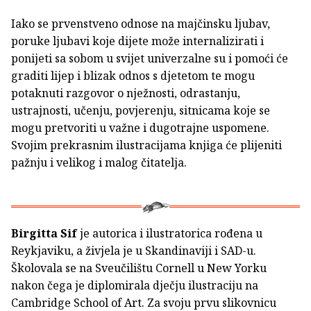
Iako se prvenstveno odnose na majčinsku ljubav,
poruke ljubavi koje dijete može internalizirati i
ponijeti sa sobom u svijet univerzalne su i pomoći će
graditi lijep i blizak odnos s djetetom te mogu
potaknuti razgovor o nježnosti, odrastanju,
ustrajnosti, učenju, povjerenju, sitnicama koje se
mogu pretvoriti u važne i dugotrajne uspomene.
Svojim prekrasnim ilustracijama knjiga će plijeniti
pažnju i velikog i malog čitatelja.
Birgitta Sif
je autorica i ilustratorica rođena u
Reykjaviku, a živjela je u Skandinaviji i SAD-u.
Školovala se na Sveučilištu Cornell u New Yorku
nakon čega je diplomirala dječju ilustraciju na
Cambridge School of Art. Za svoju prvu slikovnicu