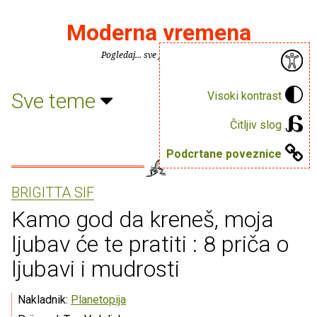
Moderna vremena
Pogledaj... sve je puno knjiga.
Sve teme
Visoki kontrast
Čitljiv slog
Podcrtane poveznice
BRIGITTA SIF
Kamo god da kreneš, moja
ljubav će te pratiti : 8 priča o
ljubavi i mudrosti
Nakladnik:
Planetopija