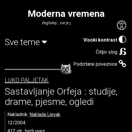
Moderna vremena
Pogledaj... sve je puno knjiga.
Sve teme
Visoki kontrast
Čitljiv slog
Podcrtane poveznice
LUKO PALJETAK
Sastavljanje Orfeja : studije,
drame, pjesme, ogledi
Nakladnik:
Naklada Ljevak
12/2004.
412 str., tvrdi uvez