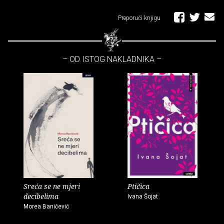
Preporuči knjigu
– OD ISTOG NAKLADNIKA –
Sreća se ne mjeri
Ptičica
decibelima
Ivana Šojat
Morea Banićević