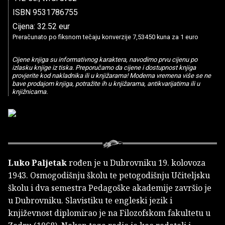
ISBN 9531786755
Cijena: 32.52 eur
Preračunato po fiksnom tečaju konverzije 7,53450 kuna za 1 euro
Cijene knjiga su informativnog karaktera, navodimo prvu cijenu po
izlasku knjige iz tiska. Preporučamo da cijene i dostupnost knjiga
provjerite kod nakladnika ili u knjižarama! Moderna vremena više se ne
bave prodajom knjiga, potražite ih u knjižarama, antikvarijatima ili u
knjižnicama.
Luko Paljetak
rođen je u Dubrovniku 19. kolovoza
1943. Osmogodišnju školu te petogodišnju Učiteljsku
školu i dva semestra Pedagoške akademije završio je
u Dubrovniku. Slavistiku te engleski jezik i
književnost diplomirao je na Filozofskom fakultetu u