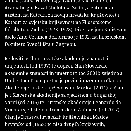
Zadru (1968). Nakon toga radio je kao redatelj i
dramaturg u Kazalištu lutaka Zadar, a zatim ako
asistent na Katedri za noviju hrvatsku književnost i
Katedri za svjetsku književnost na Filozofskome
fakultetu u Zadru (1973‒1978). Disertacijom Književno
djelo Ante Cettinea doktorirao je 1992. na Filozofskom
fakultetu Sveučilišta u Zagrebu.
Redoviti je član Hrvatske akademije znanosti i
umjetnosti (od 1997) te dopisni član Slovenske
akademije znanosti in umetnosti (od 2001); zajedno s
Umbertom Ecom postao je prvim inozemnim članom
Akademije ruske književnosti u Moskvi (2011), a član
je i Slavenske akademije sa sjedištem u bugarskoj
Varni (od 2016) te Europske akademije Leonardo da
Vinci sa sjedištem u francuskom Antibesu (od 2017).
Član je Društva hrvatskih književnika i Matice
hrvatske od (1968) te niza drugih književnih,