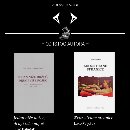
VIDI SVE KNJIGE
– OD ISTOG AUTORA –
Jedan niže držeć,
Kroz strane stranice
drugi više pojuć
Luko Paljetak
Luko Paljetak