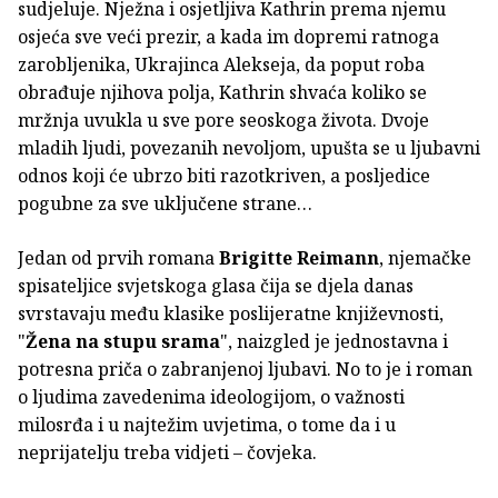
sudjeluje. Nježna i osjetljiva Kathrin prema njemu
osjeća sve veći prezir, a kada im dopremi ratnoga
zarobljenika, Ukrajinca Alekseja, da poput roba
obrađuje njihova polja, Kathrin shvaća koliko se
mržnja uvukla u sve pore seoskoga života. Dvoje
mladih ljudi, povezanih nevoljom, upušta se u ljubavni
odnos koji će ubrzo biti razotkriven, a posljedice
pogubne za sve uključene strane…
Jedan od prvih romana
Brigitte Reimann
, njemačke
spisateljice svjetskoga glasa čija se djela danas
svrstavaju među klasike poslijeratne književnosti,
"
Žena na stupu srama
", naizgled je jednostavna i
potresna priča o zabranjenoj ljubavi. No to je i roman
o ljudima zavedenima ideologijom, o važnosti
milosrđa i u najtežim uvjetima, o tome da i u
neprijatelju treba vidjeti – čovjeka.