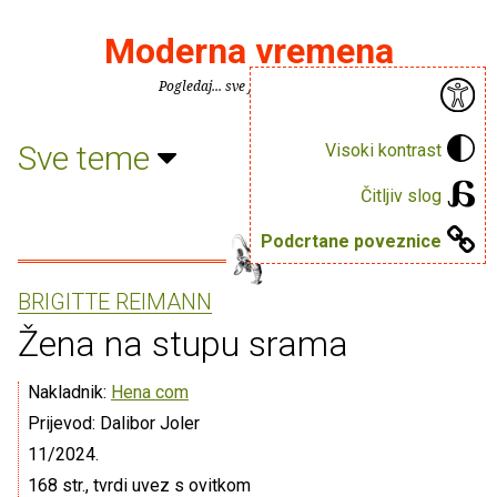
Moderna vremena
Pogledaj... sve je puno knjiga.
Sve teme
Visoki kontrast
Čitljiv slog
Podcrtane poveznice
BRIGITTE REIMANN
Žena na stupu srama
Nakladnik:
Hena com
Prijevod: Dalibor Joler
11/2024.
168 str., tvrdi uvez s ovitkom