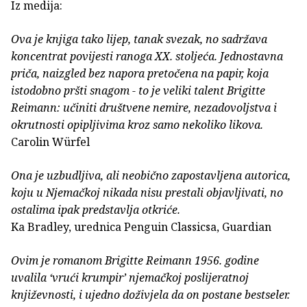
Iz medija:
Ova je knjiga tako lijep, tanak svezak, no sadržava
koncentrat povijesti ranoga XX. stoljeća. Jednostavna
priča, naizgled bez napora pretočena na papir, koja
istodobno pršti snagom - to je veliki talent Brigitte
Reimann: učiniti društvene nemire, nezadovoljstva i
okrutnosti opipljivima kroz samo nekoliko likova.
Carolin Würfel
Ona je uzbudljiva, ali neobično zapostavljena autorica,
koju u Njemačkoj nikada nisu prestali objavljivati, no
ostalima ipak predstavlja otkriće.
Ka Bradley, urednica Penguin Classicsa, Guardian
Ovim je romanom Brigitte Reimann 1956. godine
uvalila ‘vrući krumpir’ njemačkoj poslijeratnoj
književnosti, i ujedno doživjela da on postane bestseler.