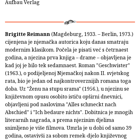
Aufbau Verlag
Brigitte Reimann
(Magdeburg, 1933. – Berlin, 1973.)
cijenjena je njemačka autorica koju danas smatraju
modernim klasikom. Počela je pisati već s četrnaest
godina, a njezina prva knjiga – drame – objavljena je
kad joj je bilo tek sedamnaest. Roman "Geschwister"
(1963.), o podijeljenoj Njemačkoj nakon II. svjetskog
rata, bio je jedan od najkontroverznijih romana toga
doba. Uz "Ženu na stupu srama" (1956.), u njezinu se
književnom opusu osobito ističu opširni dnevnici,
objavljeni pod naslovima "Alles schmeckt nach
Abschied" i "Ich bedaure nichts". Dobitnica je mnogih
literarnih nagrada, a prema njezinim djelima
snimljeno je više filmova. Umrla je u dobi od samo 39
godina, ostavivši za sobom remek-djelo književnog