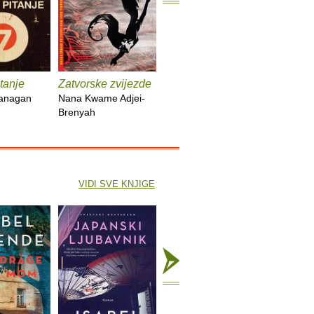
tanje
Zatvorske zvijezde
Kuća duhova
Kronike :
lanagan
Nana Kwame Adjei-
Isabel Allende
Bob Dyla
Brenyah
VIDI SVE KNJIGE