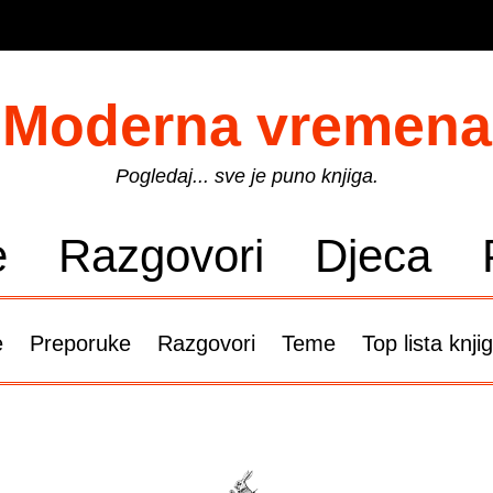
Moderna vremena
Pogledaj... sve je puno knjiga.
e
Razgovori
Djeca
e
Preporuke
Razgovori
Teme
Top lista knji