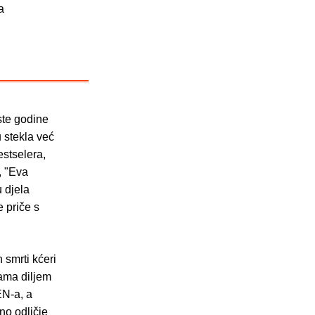
a
ste godine
 stekla već
stselera,
, "Eva
 djela
 priče s
 smrti kćeri
ama diljem
EN-a, a
no odličje