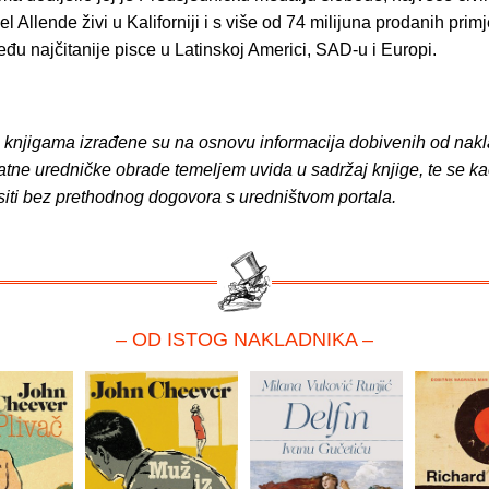
l Allende živi u Kaliforniji i s više od 74 milijuna prodanih prim
đu najčitanije pisce u Latinskoj Americi, SAD-u i Europi.
o knjigama izrađene su na osnovu informacija dobivenih od nakl
atne uredničke obrade temeljem uvida u sadržaj knjige, te se ka
siti bez prethodnog dogovora s uredništvom portala.
– OD ISTOG NAKLADNIKA –