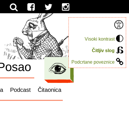
Visoki kontrast
Čitljiv slog
Podcrtane poveznice
Posao
ga
Podcast
Čitaonica