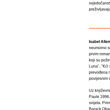
svjedočanstv
preživljavaj
Isabel All
neumorno se
prvim roman
koji su pože
Luna", "Kći 
prevođena na
povijesnim 
Uz književni
Paule 1996.
svijeta. Pri
Barack Obama