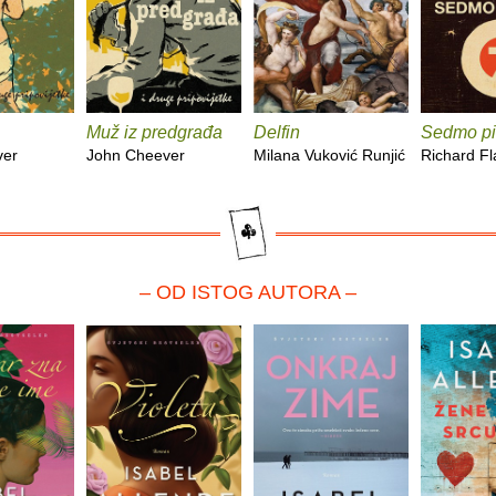
Muž iz predgrađa
Delfin
Sedmo pi
ver
John Cheever
Milana Vuković Runjić
Richard F
– OD ISTOG AUTORA –