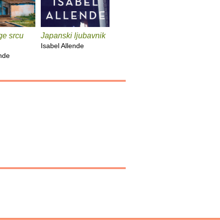
ge srcu
Japanski ljubavnik
Paula
Zorro : 
počinje
Isabel Allende
Isabel Allende
ende
Isabel All