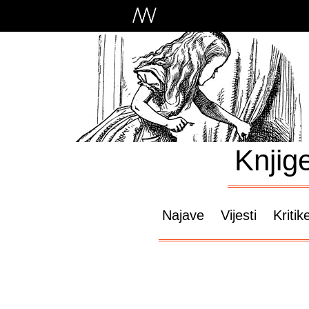
Knjig
Najave
Vijesti
Kritik