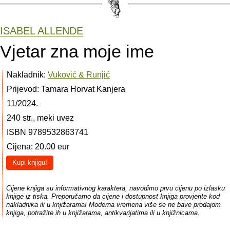
ISABEL ALLENDE
Vjetar zna moje ime
Nakladnik:
Vuković & Runjić
Prijevod: Tamara Horvat Kanjera
11/2024.
240 str., meki uvez
ISBN 9789532863741
Cijena: 20.00 eur
Kupi knjigu!
Cijene knjiga su informativnog karaktera, navodimo prvu cijenu po izlasku
knjige iz tiska. Preporučamo da cijene i dostupnost knjiga provjerite kod
nakladnika ili u knjižarama! Moderna vremena više se ne bave prodajom
knjiga, potražite ih u knjižarama, antikvarijatima ili u knjižnicama.