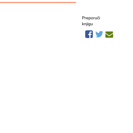
Preporuči
knjigu