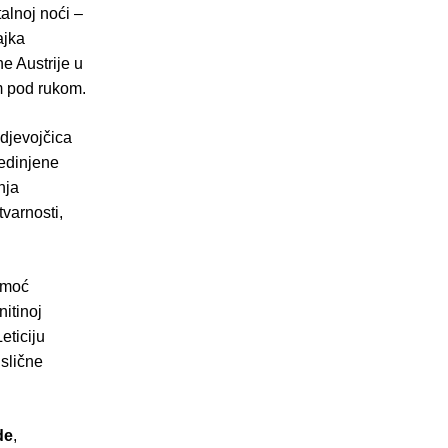
alnoj noći –
ajka
e Austrije u
m pod rukom.
djevojčica
jedinjene
nja
varnosti,
pomoć
nitinoj
eticiju
slične
de
,