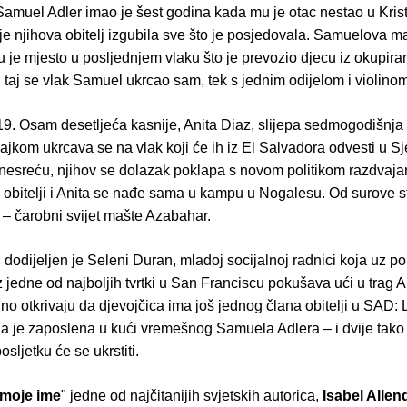
Samuel Adler imao je šest godina kada mu je otac nestao u Krist
 je njihova obitelj izgubila sve što je posjedovala. Samuelova m
 je mjesto u posljednjem vlaku što je prevozio djecu iz okupiran
 taj se vlak Samuel ukrcao sam, tek s jednim odijelom i violino
19. Osam desetljeća kasnije, Anita Diaz, slijepa sedmogodišnja 
jkom ukrcava se na vlak koji će ih iz El Salvadora odvesti u S
nesreću, njihov se dolazak poklapa s novom politikom razdvaja
 obitelji i Anita se nađe sama u kampu u Nogalesu. Od surove st
 – čarobni svijet mašte Azabahar.
j dodijeljen je Seleni Duran, mladoj socijalnoj radnici koja uz 
z jedne od najboljih tvrtki u San Franciscu pokušava ući u trag A
no otkrivaju da djevojčica ima još jednog člana obitelji u SAD: L
ja je zaposlena u kući vremešnog Samuela Adlera – i dvije tako 
sljetku će se ukrstiti.
 moje ime
" jedne od najčitanijih svjetskih autorica,
Isabel Allen