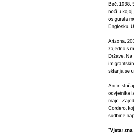
Beč, 1938. 
noći u kojoj
osigurala mu
Englesku. U
Arizona, 20
zajedno s ma
Države. Na 
imigrantskih
sklanja se u
Anitin sluča
odvjetnika i
majci. Zajed
Cordero, ko
sudbine napo
"
Vjetar zna