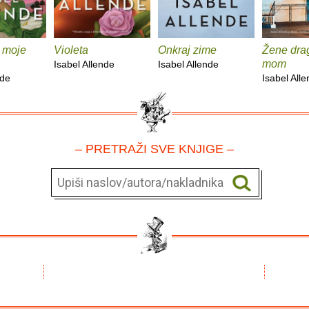
a moje
Violeta
Onkraj zime
Žene dra
mom
Isabel Allende
Isabel Allende
nde
Isabel All
– PRETRAŽI SVE KNJIGE –