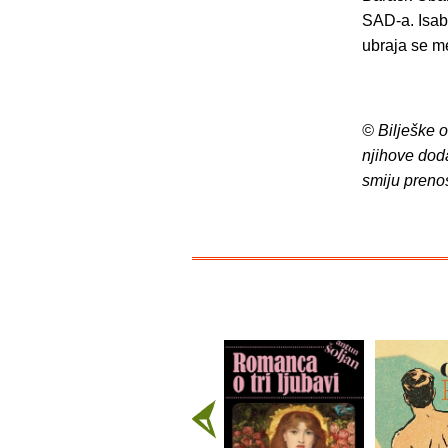
SAD-a. Isabe
ubraja se me
© Bilješke 
njihove dod
smiju preno