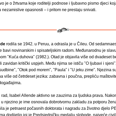
o je o žrtvama koje roditelji podnose i ljubavno pismo djeci koj
u nezamislive opasnosti – i pritom ne prestaju snivati.
ende
rodila se 1942. u Peruu, a odrasla je u Čileu. Od sedamnae
 bavi novinarskim i spisateljskim radom. Međunarodnu je slavu
om "Kuća duhova" (1982.). Otad je objavila više od dvadeset be
li zavidan kritički uspjeh. Među njima se ističu "O ljubavi i sjeni"
sudbine", "Otok pod morem", "Paula" i "U jeku zime". Njezina su
 više od četrdeset jezika: zabavna i poučna, prepliću maštovite
događajima.
 rad, Isabel Allende aktivno se zauzima za ljudska prava. Nakon
 u njezino je ime osnovala dobrotvornu zakladu za potporu žen
mila je petnaest počasnih doktorata i nagradu za životno djelo P
 dodijelio joj je Predsjedničku medalju slobode, najveće civil