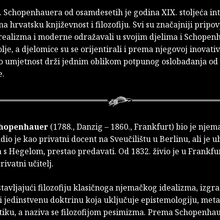
A. Schopenhauera od osamdesetih je godina XIX. stoljeća in
 na hrvatsku književnost i filozofiju. Svi su značajniji pripo
realizma i moderne odražavali u svojim djelima i Schope
volje, a djelomice su se orijentirali i prema njegovoj inovativ
o umjetnost drži jednim oblikom potpunog oslobađanja od
e.
chopenhauer
(1788., Danzig – 1860., Frankfurt) bio je njema
dio je kao privatni docent na Sveučilištu u Berlinu, ali je u
 s Hegelom, prestao predavati. Od 1832. živio je u Frankfur
rivatni učitelj.
stavljajući filozofiju klasičnoga njemačkog idealizma, izgra
i jedinstvenu doktrinu koja uključuje epistemologiju, meta
etiku, a naziva se filozofijom pesimizma. Prema Schopenha