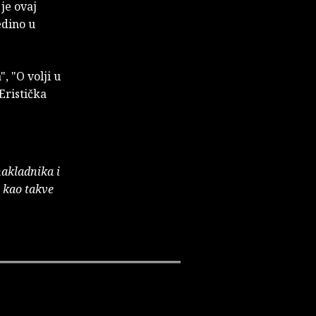
 je ovaj
edino u
, "O volji u
Eristička
nakladnika i
e kao takve