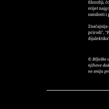
filozofiji,
svijet najg
samilosti 
Značajnija 
prirodi", "
dijalektika"
© Bilješke 
njihove dod
ne smiju pr