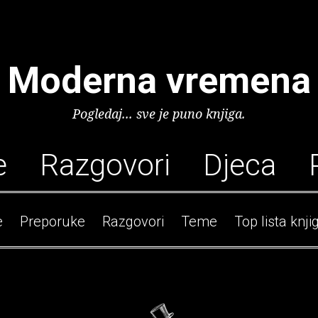
Moderna vremena
Pogledaj... sve je puno knjiga.
e
Razgovori
Djeca
e
Preporuke
Razgovori
Teme
Top lista knji