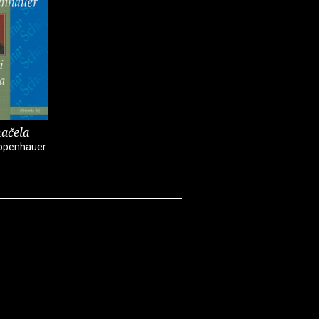
načela
hopenhauer