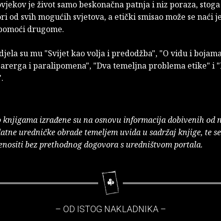
 čovjekov je život samo beskonačna patnja i niz poraza, stoga
ori od svih mogućih svjetova, a etički smisao može se naći j
i pomoći drugome.
djela su mu "Svijet kao volja i predodžba", "O vidu i bojama"
Parerga i paralipomena", "Dva temeljna problema etike" i "
.
o knjigama izrađene su na osnovu informacija dobivenih od 
atne uredničke obrade temeljem uvida u sadržaj knjige, te s
enositi bez prethodnog dogovora s uredništvom portala.
– OD ISTOG NAKLADNIKA –