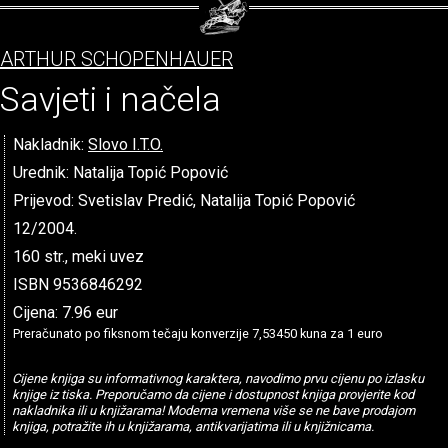
ARTHUR SCHOPENHAUER
Savjeti i načela
Nakladnik:
Slovo I.T.O.
Urednik: Natalija Topić Popović
Prijevod: Svetislav Predić, Natalija Topić Popović
12/2004.
160 str., meki uvez
ISBN 9536846292
Cijena: 7.96 eur
Preračunato po fiksnom tečaju konverzije 7,53450 kuna za 1 euro
Cijene knjiga su informativnog karaktera, navodimo prvu cijenu po izlasku
knjige iz tiska. Preporučamo da cijene i dostupnost knjiga provjerite kod
nakladnika ili u knjižarama! Moderna vremena više se ne bave prodajom
knjiga, potražite ih u knjižarama, antikvarijatima ili u knjižnicama.