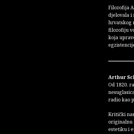
Filozofija 
djelovala i
hrvatskog 
filozofiju 
koja uprav
egzistencij
Arthur S
Od 1820. ra
nesuglasica
radio kao p
Kritički na
originalnu 
estetiku i 