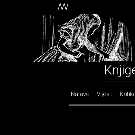
Knjig
Najave
Vijesti
Kritik