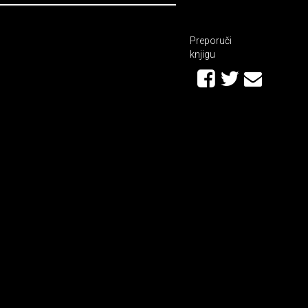
Preporuči
knjigu