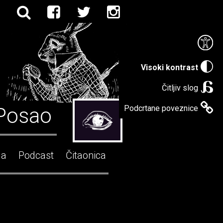
Visoki kontrast
Čitljiv slog
Posao
Podcrtane poveznice
ga
Podcast
Čitaonica