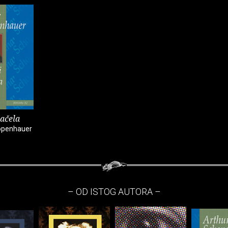
načela
openhauer
– OD ISTOG AUTORA –