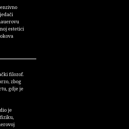
tenzivno
vjedači
nhauerovu
noj estetici
 okova
čki filozof.
brzo, zbog
tu, gdje je
dio je
fiziku,
uerovoj