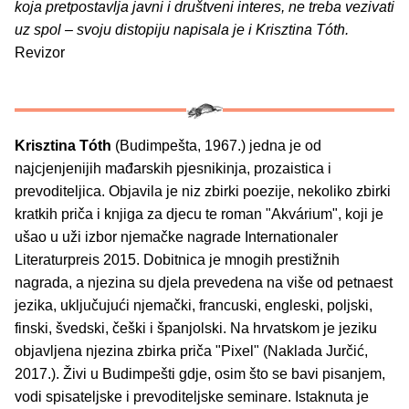
koja pretpostavlja javni i društveni interes, ne treba vezivati
uz spol – svoju distopiju napisala je i Krisztina Tóth.
Revizor
Krisztina Tóth
(Budimpešta, 1967.) jedna je od
najcjenjenijih mađarskih pjesnikinja, prozaistica i
prevoditeljica. Objavila je niz zbirki poezije, nekoliko zbirki
kratkih priča i knjiga za djecu te roman "Akvárium", koji je
ušao u uži izbor njemačke nagrade Internationaler
Literaturpreis 2015. Dobitnica je mnogih prestižnih
nagrada, a njezina su djela prevedena na više od petnaest
jezika, uključujući njemački, francuski, engleski, poljski,
finski, švedski, češki i španjolski. Na hrvatskom je jeziku
objavljena njezina zbirka priča "Pixel" (Naklada Jurčić,
2017.). Živi u Budimpešti gdje, osim što se bavi pisanjem,
vodi spisateljske i prevoditeljske seminare. Istaknuta je