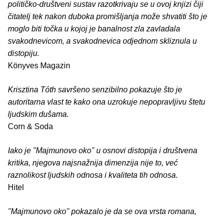
političko-društveni sustav razotkrivaju se u ovoj knjizi čiji
čitatelj tek nakon duboka promišljanja može shvatiti što je
moglo biti točka u kojoj je banalnost zla zavladala
svakodnevicom, a svakodnevica odjednom skliznula u
distopiju.
Könyves Magazin
Krisztina Tóth savršeno senzibilno pokazuje što je
autoritarna vlast te kako ona uzrokuje nepopravljivu štetu
ljudskim dušama.
Corn & Soda
Iako je "Majmunovo oko" u osnovi distopija i društvena
kritika, njegova najsnažnija dimenzija nije to, već
raznolikost ljudskih odnosa i kvaliteta tih odnosa.
Hitel
"Majmunovo oko" pokazalo je da se ova vrsta romana,