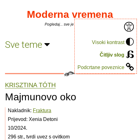
Moderna vremena
Pogledaj... sve je puno knjiga.
Sve teme
Visoki kontrast
Čitljiv slog
Podcrtane poveznice
KRISZTINA TÓTH
Majmunovo oko
Nakladnik:
Fraktura
Prijevod: Xenia Detoni
10/2024.
296 str., tvrdi uvez s ovitkom