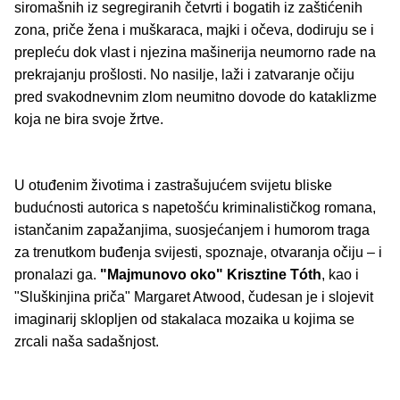
siromašnih iz segregiranih četvrti i bogatih iz zaštićenih
zona, priče žena i muškaraca, majki i očeva, dodiruju se i
prepleću dok vlast i njezina mašinerija neumorno rade na
prekrajanju prošlosti. No nasilje, laži i zatvaranje očiju
pred svakodnevnim zlom neumitno dovode do kataklizme
koja ne bira svoje žrtve.
U otuđenim životima i zastrašujućem svijetu bliske
budućnosti autorica s napetošću kriminalističkog romana,
istančanim zapažanjima, suosjećanjem i humorom traga
za trenutkom buđenja svijesti, spoznaje, otvaranja očiju – i
pronalazi ga.
"Majmunovo oko"
Krisztine Tóth
, kao i
"Sluškinjina priča" Margaret Atwood, čudesan je i slojevit
imaginarij sklopljen od stakalaca mozaika u kojima se
zrcali naša sadašnjost.