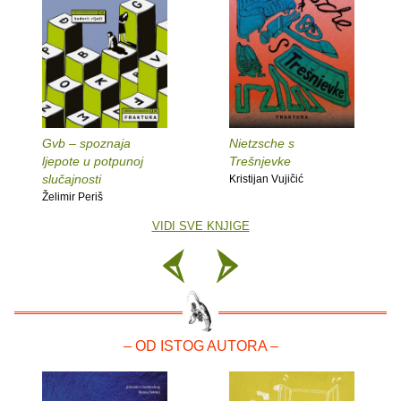
Gvb – spoznaja
Nietzsche s
ljepote u potpunoj
Trešnjevke
slučajnosti
Kristijan Vujičić
Želimir Periš
VIDI SVE KNJIGE
– OD ISTOG AUTORA –