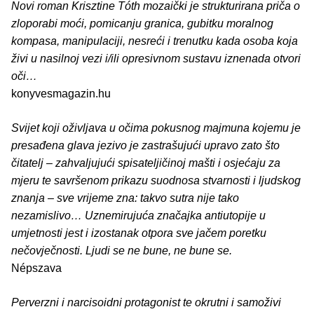
Novi roman Krisztine Tóth mozaički je strukturirana priča o
zloporabi moći, pomicanju granica, gubitku moralnog
kompasa, manipulaciji, nesreći i trenutku kada osoba koja
živi u nasilnoj vezi i/ili opresivnom sustavu iznenada otvori
oči…
konyvesmagazin.hu
Svijet koji oživljava u očima pokusnog majmuna kojemu je
presađena glava jezivo je zastrašujući upravo zato što
čitatelj – zahvaljujući spisateljičinoj mašti i osjećaju za
mjeru te savršenom prikazu suodnosa stvarnosti i ljudskog
znanja – sve vrijeme zna: takvo sutra nije tako
nezamislivo… Uznemirujuća značajka antiutopije u
umjetnosti jest i izostanak otpora sve jačem poretku
nečovječnosti. Ljudi se ne bune, ne bune se.
Népszava
Perverzni i narcisoidni protagonist te okrutni i samoživi