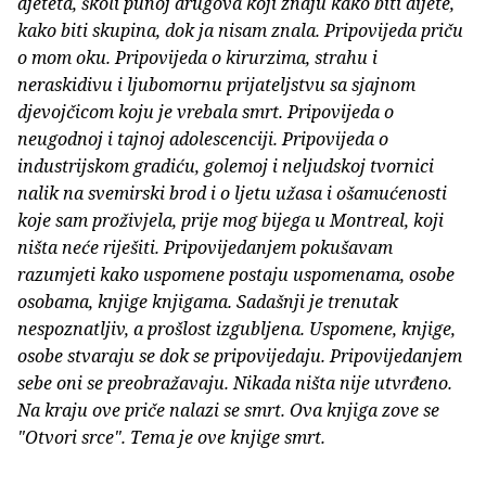
djeteta, školi punoj drugova koji znaju kako biti dijete,
kako biti skupina, dok ja nisam znala. Pripovijeda priču
o mom oku. Pripovijeda o kirurzima, strahu i
neraskidivu i ljubomornu prijateljstvu sa sjajnom
djevojčicom koju je vrebala smrt. Pripovijeda o
neugodnoj i tajnoj adolescenciji. Pripovijeda o
industrijskom gradiću, golemoj i neljudskoj tvornici
nalik na svemirski brod i o ljetu užasa i ošamućenosti
koje sam proživjela, prije mog bijega u Montreal, koji
ništa neće riješiti. Pripovijedanjem pokušavam
razumjeti kako uspomene postaju uspomenama, osobe
osobama, knjige knjigama. Sadašnji je trenutak
nespoznatljiv, a prošlost izgubljena. Uspomene, knjige,
osobe stvaraju se dok se pripovijedaju. Pripovijedanjem
sebe oni se preobražavaju. Nikada ništa nije utvrđeno.
Na kraju ove priče nalazi se smrt. Ova knjiga zove se
"Otvori srce". Tema je ove knjige smrt.