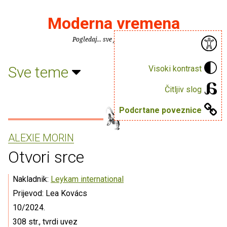
Moderna vremena
Pogledaj... sve je puno knjiga.
Sve teme
Visoki kontrast
Čitljiv slog
Podcrtane poveznice
ALEXIE MORIN
Otvori srce
Nakladnik:
Leykam international
Prijevod: Lea Kovács
10/2024.
308 str., tvrdi uvez