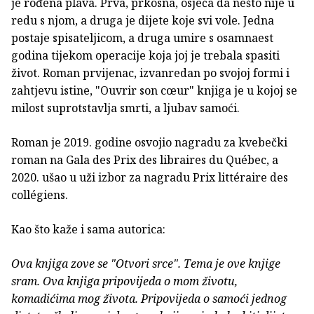
je rođena plava. Prva, prkosna, osjeća da nešto nije u
redu s njom, a druga je dijete koje svi vole. Jedna
postaje spisateljicom, a druga umire s osamnaest
godina tijekom operacije koja joj je trebala spasiti
život. Roman prvijenac, izvanredan po svojoj formi i
zahtjevu istine, "Ouvrir son cœur" knjiga je u kojoj se
milost suprotstavlja smrti, a ljubav samoći.
Roman je 2019. godine osvojio nagradu za kvebečki
roman na Gala des Prix des libraires du Québec, a
2020. ušao u uži izbor za nagradu Prix littéraire des
collégiens.
Kao što kaže i sama autorica:
Ova knjiga zove se "Otvori srce". Tema je ove knjige
sram. Ova knjiga pripovijeda o mom životu,
komadićima mog života. Pripovijeda o samoći jednog