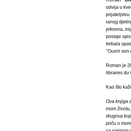
odvija u kv
prijateljstv
ranog djetin
prkosna, osj
postaje spis
trebala spas
"Ouvrir son 
Roman je 20
libraires du
Kao što kaž
Ova knjiga z
mom životu,
drugova koji
priču o mom 
sa sjajnom d