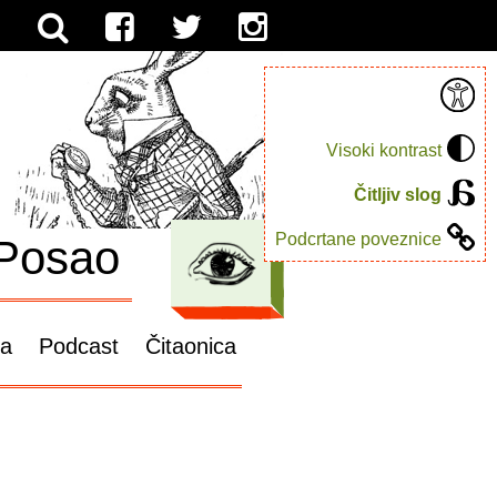
Visoki kontrast
Čitljiv slog
Podcrtane poveznice
Posao
ga
Podcast
Čitaonica