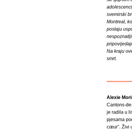
adolescencij
svemirski br
Montreal, k
postaju usp
nespoznatlji
pripovijedaj
Na kraju ove
smrt.
Alexie Mor
Cantons-de-
je radila u 
pjesama pod
cœur". Živi 