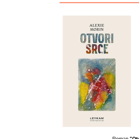
Roman
"Ot