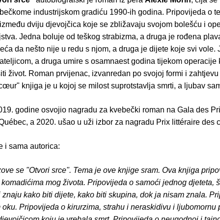
ebečkome industrijskom gradiću 1990-ih godina. Pripovijeda o 
u između dviju djevojčica koje se zbližavaju svojom bolešću i o
jstva. Jedna boluje od teškog strabizma, a druga je rođena plav
eća da nešto nije u redu s njom, a druga je dijete koje svi vole.
ateljicom, a druga umire s osamnaest godina tijekom operacije k
iti život. Roman prvijenac, izvanredan po svojoj formi i zahtjevu 
cœur" knjiga je u kojoj se milost suprotstavlja smrti, a ljubav sa
19. godine osvojio nagradu za kvebečki roman na Gala des Pr
 Québec, a 2020. ušao u uži izbor za nagradu Prix littéraire des 
e i sama autorica:
ove se "Otvori srce". Tema je ove knjige sram. Ova knjiga pripo
 komadićima mog života. Pripovijeda o samoći jednog djeteta, š
 znaju kako biti dijete, kako biti skupina, dok ja nisam znala. Pr
oku. Pripovijeda o kirurzima, strahu i neraskidivu i ljubomornu p
jevojčicom koju je vrebala smrt. Pripovijeda o neugodnoj i tajno