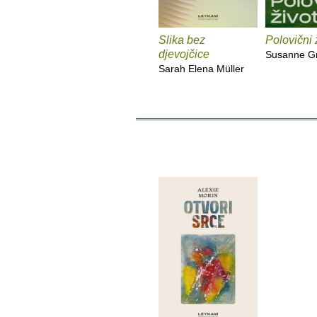
Slika bez
Polovični 
djevojčice
Susanne G
Sarah Elena Müller