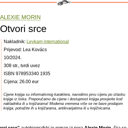
ALEXIE MORIN
Otvori srce
Nakladnik:
Leykam international
Prijevod: Lea Kovács
10/2024.
308 str., tvrdi uvez
ISBN 978953340 1935
Cijena: 26.00 eur
Cijene knjiga su informativnog karaktera, navodimo prvu cijenu po izlasku
knjige iz tiska. Preporučamo da cijene i dostupnost knjiga provjerite kod
nakladnika ili u knjižarama! Moderna vremena više se ne bave prodajom
knjiga, potražite ih u knjižarama, antikvarijatima ili u knjižnicama.
vori srce"
autobiografski je roman iz pera
Alexie Morin
, čija se