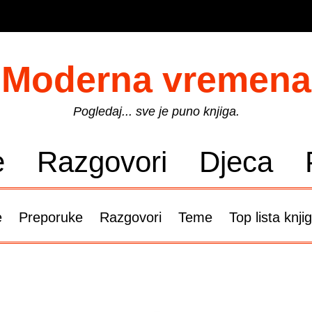
Moderna vremena
Pogledaj... sve je puno knjiga.
e
Razgovori
Djeca
e
Preporuke
Razgovori
Teme
Top lista knji