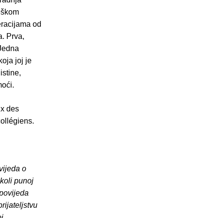
teškom
peracijama od
a. Prva,
 Jedna
oja joj je
istine,
moći.
ix des
collégiens.
vijeda o
koli punoj
ipovijeda
rijateljstvu
j