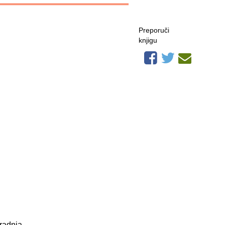
Preporuči
knjigu
 radnja