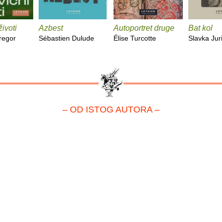
životi
Azbest
Autoportret druge
Bat kol
regor
Sébastien Dulude
Élise Turcotte
Slavka Jur
– OD ISTOG AUTORA –