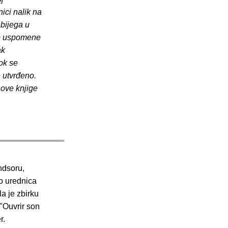
ici nalik na
 bijega u
ako uspomene
ak
ok se
 utvrđeno.
 ove knjige
ndsoru,
o urednica
la je zbirku
"Ouvrir son
r.