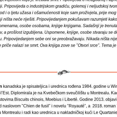
i. Pripovijeda o industrijskom gradiću, golemoj i neljudskoj tvorn
od i o ljetu užasa i ošamućenosti koje sam proživjela, prije mog
oji ništa neće riješiti. Pripovijedanjem pokušavam razumjeti k
omenama, osobe osobama, knjige knjigama. Sadašnji je trenut
v, a prošlost izgubljena. Uspomene, knjige, osobe stvaraju se d
u. Pripovijedanjem sebe oni se preobražavaju. Nikada ništa nije
 priče nalazi se smrt. Ova knjiga zove se "Otvori srce". Tema je
in
kanadska je spisateljica i urednica rođena 1984. godine u Wi
l’Est. Diplomirala je na Kvebečkom sveučilištu u Montrealu. Ka
listovima Biscuits chinois, Moebius i Liberté. Godine 2013. objavi
 naslovom "Chien de fusil" i novelu "Royauté", a 2018. roman 
u Montrealu i radi kao urednica u nakladničkoj kući Le Quartanie