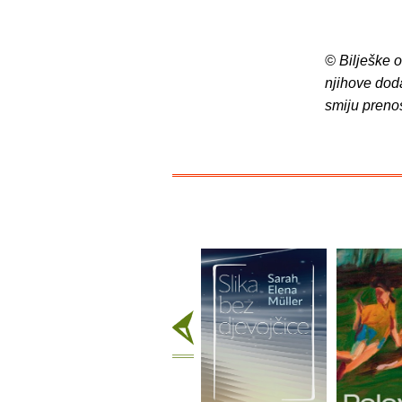
© Bilješke 
njihove dod
smiju preno