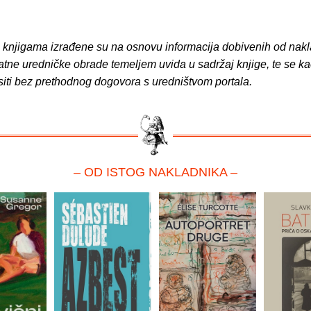
o knjigama izrađene su na osnovu informacija dobivenih od nakl
atne uredničke obrade temeljem uvida u sadržaj knjige, te se ka
siti bez prethodnog dogovora s uredništvom portala.
– OD ISTOG NAKLADNIKA –