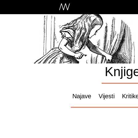
Knjig
Najave
Vijesti
Kritik