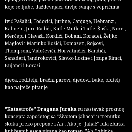
koje se ljube, daždevnjaci, divlje svinje s veprićima
Ivić Pašalići, Todorići, Jurline, Canjuge, Hebranzi,
Kalmete, Jure Radići, Kutle Mutle i Tutle, Šuški, Norci,
Merčepi i Glavaši, Kordići, Bobani, Koradei, Željko
Maglovi i Marinko Božići, Domazeti, Rojsovi,
Thompsoni, Vidoševići, Horvatinčići, Bandići,
Sanaderi, Jandrokovići, Slavko Lozine i Josipe Rimci,
Bujanci i Borasi
djeca, roditelji, bračni parovi, djedovi, bake, obitelj
kao najteže pitanje
"Katastrofe"
Dragana Juraka
su nastavak proznog
koncepta započetog sa "Životom jahača" u trenutku
skoka preko prepone i Ah!. Ako je "Jahač" bila zbirka
književnih eseja pisana kao roman, "Ah!" zbirka