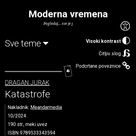
Moderna vremena
Pogledaj... sve je puno knjiga.
Sve teme
Visoki kontrast
Čitljiv slog
Podcrtane poveznice
DRAGAN JURAK
Katastrofe
Nakladnik:
Meandarmedia
10/2024.
190 str., meki uvez
ISBN 9789533343594