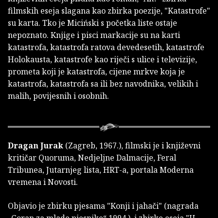
filmskih eseja slagana kao zbirka poezije, "Katastrofe"
su karta. Tko je Miciński s početka liste ostaje
nepoznato. Knjige i pisci markacije su na karti
katastrofa, katastrofa ratova devedesetih, katastrofe
Holokausta, katastrofe kao riječi s ulice i televizije,
prometa koji je katastrofa, cijene mrkve koja je
katastrofa, katastrofa sa ili bez navodnika, velikih i
malih, povijesnih i osobnih.
Dragan Jurak
(Zagreb, 1967.), filmski je i književni
kritičar Quoruma, Nedjeljne Dalmacije, Feral
Tribunea, Jutarnjeg lista, HRT-a, portala Moderna
vremena i Novosti.
Objavio je zbirku pjesama "Konji i jahači" (nagrada
„Goran za mlade pjesnike“ 1994.), i zbirke eseja "U