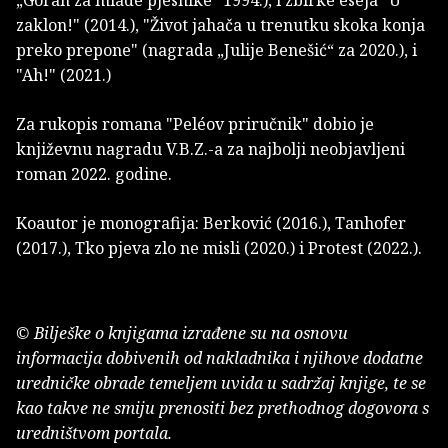
zaklon!" (2014.), "Život jahača u trenutku skoka konja
preko prepone" (nagrada „Julije Benešić“ za 2020.), i
"Ah!" (2021.)
Za rukopis romana "Peléov priručnik" dobio je
književnu nagradu V.B.Z.-a za najbolji neobjavljeni
roman 2022. godine.
Koautor je monografija: Berković (2016.), Tanhofer
(2017.), Tko pjeva zlo ne misli (2020.) i Protest (2022.).
© Bilješke o knjigama izrađene su na osnovu
informacija dobivenih od nakladnika i njihove dodatne
uredničke obrade temeljem uvida u sadržaj knjige, te se
kao takve ne smiju prenositi bez prethodnog dogovora s
uredništvom portala.