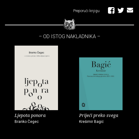
Preporuči knjigu
– OD ISTOG NAKLADNIKA –
Ljepota ponora
Prijeći preko svega
Branko Čegec
Krešimir Bagić