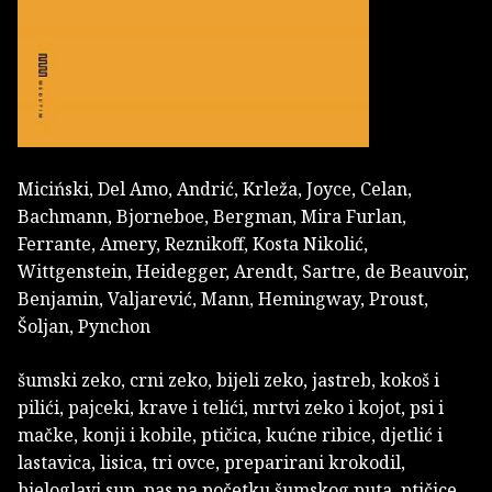
Miciński, Del Amo, Andrić, Krleža, Joyce, Celan,
Bachmann, Bjorneboe, Bergman, Mira Furlan,
Ferrante, Amery, Reznikoff, Kosta Nikolić,
Wittgenstein, Heidegger, Arendt, Sartre, de Beauvoir,
Benjamin, Valjarević, Mann, Hemingway, Proust,
Šoljan, Pynchon
šumski zeko, crni zeko, bijeli zeko, jastreb, kokoš i
pilići, pajceki, krave i telići, mrtvi zeko i kojot, psi i
mačke, konji i kobile, ptičica, kućne ribice, djetlić i
lastavica, lisica, tri ovce, preparirani krokodil,
bjeloglavi sup, pas na početku šumskog puta, ptičice