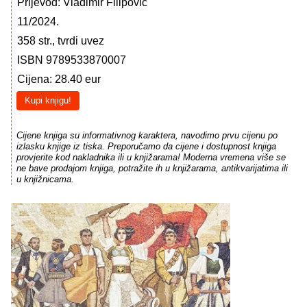
Prijevod: Vladimir Filipović
11/2024.
358 str., tvrdi uvez
ISBN 9789533870007
Cijena: 28.40 eur
Kupi knjigu!
Cijene knjiga su informativnog karaktera, navodimo prvu cijenu po
izlasku knjige iz tiska. Preporučamo da cijene i dostupnost knjiga
provjerite kod nakladnika ili u knjižarama! Moderna vremena više se
ne bave prodajom knjiga, potražite ih u knjižarama, antikvarijatima ili
u knjižnicama.