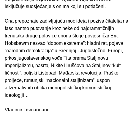
isključuje suosjećanje s onima koji su potlačeni.
Ona prepoznaje zadivljujuću moć ideja i poziva čitatelja na
fascinantno putovanje kroz neke od najdramatičnijih
trenutaka druge polovice onoga što je povjesničar Eric
Hobsbawm nazvao “dobom ekstrema”: hladni rat, pojava
“narodnih demokracija” u Srednjoj i Jugoistočnoj Europi,
prkos jugoslavenskog vođe Tita prema Staljinovu
imperijalizmu, nasrtaj Nikite Hruščova na Staljinov “kult
ličnosti”, poljski Listopad, Mađarska revolucija, Praško
proljeće, rumunjski “nacionalni staljinizam”, uspon
altzernativnih oblika monopolističkoj komunističkoj
ideologiji…
Vladimir Tismaneanu