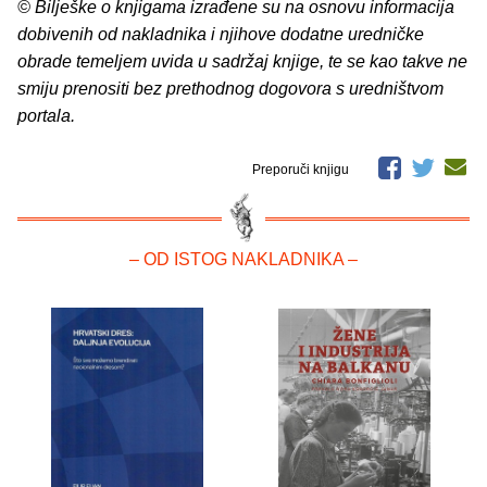
© Bilješke o knjigama izrađene su na osnovu informacija
dobivenih od nakladnika i njihove dodatne uredničke
obrade temeljem uvida u sadržaj knjige, te se kao takve ne
smiju prenositi bez prethodnog dogovora s uredništvom
portala.
Preporuči knjigu
– OD ISTOG NAKLADNIKA –