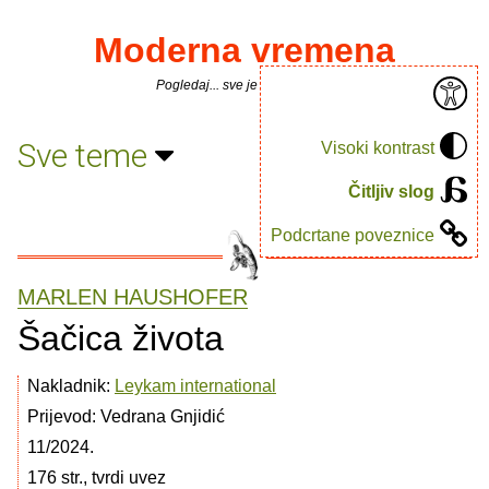
Moderna vremena
Pogledaj... sve je puno knjiga.
Sve teme
Visoki kontrast
Čitljiv slog
Podcrtane poveznice
MARLEN HAUSHOFER
Šačica života
Nakladnik:
Leykam international
Prijevod: Vedrana Gnjidić
11/2024.
176 str., tvrdi uvez