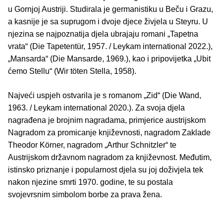
u Gornjoj Austriji. Studirala je germanistiku u Beču i Grazu,
a kasnije je sa suprugom i dvoje djece živjela u Steyru. U
njezina se najpoznatija djela ubrajaju romani „Tapetna
vrata“ (Die Tapetentür, 1957. / Leykam international 2022.),
„Mansarda“ (Die Mansarde, 1969.), kao i pripovijetka „Ubit
ćemo Stellu“ (Wir töten Stella, 1958).
Najveći uspjeh ostvarila je s romanom „Zid“ (Die Wand,
1963. / Leykam international 2020.). Za svoja djela
nagrađena je brojnim nagradama, primjerice austrijskom
Nagradom za promicanje književnosti, nagradom Zaklade
Theodor Körner, nagradom „Arthur Schnitzler“ te
Austrijskom državnom nagradom za književnost. Međutim,
istinsko priznanje i popularnost djela su joj doživjela tek
nakon njezine smrti 1970. godine, te su postala
svojevrsnim simbolom borbe za prava žena.