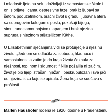
i mladosti: ljeto na selu, doživljaji iz samostanske škole i
oni s prijateljicama, depresivne faze, brak iz ljubavi sa
šefom, poduzetnikom, bračni život u gradu, ljubavna afera
sa suprugovim kolegom s posla, pokušaji bijega,
simulirano samoubojstvo utapanjem i brak njezina
supruga s njezinom prijateljicom Käthe.
U Elisabethinim sjećanjima vidi se proturječje u njezinu
životu: „Jednom se odlučila za slobodu, hladnoću i
samostalnost, a zatim je do kraja života čeznula za
nježnosti, toplinom i sigurnosti.“ Nije požalila ni za čim,
život je bio lijep, strašan, nježan i beskrupulozan i sve jači
od njezina srca koje se opiralo. Žena koja se suočava s
prošlosti.
Marlen Haushofer
rođena je 1920. godine u Frauensteinu