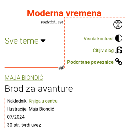
Moderna vremena
Pogledaj... sve je puno knjiga.
Sve teme
Visoki kontrast
Čitljiv slog
Podcrtane poveznice
MAJA BIONDIĆ
Brod za avanture
Nakladnik:
Knjiga u centru
Ilustracije: Maja Biondić
07/2024.
30 str., tvrdi uvez