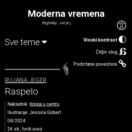
Moderna vremena
Pogledaj... sve je puno knjiga.
Sve teme
Visoki kontrast
Čitljiv slog
Podcrtane poveznice
RUJANA JEGER
Raspelo
Nakladnik:
Knjiga u centru
Ilustracije: Jessica Gobert
04/2024.
26 str., tvrdi uvez