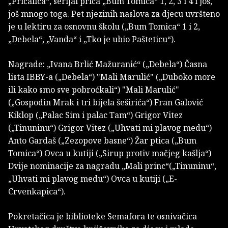
„Pričalica“, serijal priča „Bum Tomica“ 1, 2, 3 i 4 i još,
još mnogo toga. Pet njezinih naslova za djecu uvršteno
je u lektiru za osnovnu školu („Bum Tomica“ 1 i 2,
„Debela“, „Vanda“ i „Tko je ubio Pašteticu“).
Nagrade: „Ivana Brlić Mažuranić“ („Debela“) Časna
lista IBBY-a („Debela“) "Mali Marulić" („Duboko more
ili kako smo sve pobroćkali“) "Mali Marulić"
(„Gospodin Mrak i tri bijela šeširića“) Fran Galović
Kiklop („Palac Sim i palac Tam“) Grigor Vitez
(„Tinuninu“) Grigor Vitez („Uhvati mi plavog medu“)
Anto Gardaš („Zezopove basne“) Žar ptica („Bum
Tomica“) Ovca u kutiji („Sirup protiv mačjeg kašlja“)
Dvije nominacije za nagradu „Mali princ“(„Tinuninu“,
„Uhvati mi plavog medu“) Ovca u kutiji („E-
Crvenkapica“).
Pokretačica je biblioteke Semafora te osnivačica