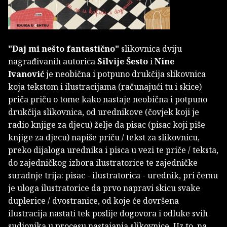
"Daj mi nešto fantastično"
slikovnica dviju
nagrađivanih autorica
Silvije Šesto
i
Nine
Ivanović
je neobična i potpuno drukčija slikovnica
koja tekstom i ilustracijama (računajući tu i skice)
priča priču o tome kako nastaje neobična i potpuno
drukčija slikovnica, od urednikove (čovjek koji je
radio knjige za djecu) želje da pisac (pisac koji piše
knjige za djecu) napiše priču / tekst za slikovnicu,
preko dijaloga urednika i pisca u vezi te priče / teksta,
do zajedničkog izbora ilustratorice te zajedničke
suradnje trija: pisac - ilustratorica - urednik, pri čemu
je uloga ilustratorice da prvo napravi skicu svake
duplerice / dvostranice, od koje će dovršena
ilustracija nastati tek poslije dogovora i odluke svih
sudionika u procesu nastajanja slikovnice. Uz to, na