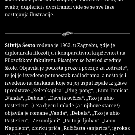
svakoj duplerici / dvostranici vide se se sve faze
nastajanja ilustracije...
Silvija Šesto
rođena je 1962. u Zagrebu, gdje je
diplomirala filozofiju i komparativnu književnost na
Filozofskom fakultetu. Pisanjem se bavi od srednje
škole. Objavila je podosta proze i poezije za „odrasle“,
te joj je izvedeno petnaestak radiodrama, a nešto je i
izvedeno na daskama koje su joj usput ispale iz glave
(predstave „Zelenkapica“ „Ping-pong“, „Bum Tomica“,
„Vanda“, „Debela“, „Deveta ovčica“, „Tko je ubio
Pašteticu“…). Za djecu i mlade (a i njihove starce!)
objavila je romane „Vanda“, „Debela“, „Tko je ubio
Pašteticu“, „Zezomljani“, „Pa to je ljubav“, „Leon
Napoleon“, zbirku priča „Ružičasta sanjarica“, igrokaz