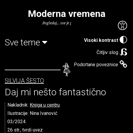
Moderna vremena
Pogledaj... sve je puno knjiga.
Sve teme
Visoki kontrast
Čitljiv slog
Podcrtane poveznice
SILVIJA ŠESTO
Daj mi nešto fantastično
Nakladnik:
Knjiga u centru
Ilustracije: Nina Ivanović
03/2024.
26 str., tvrdi uvez