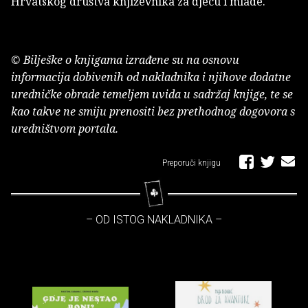
Hrvatskog društva književnika za djecu i mlade.
© Bilješke o knjigama izrađene su na osnovu
informacija dobivenih od nakladnika i njihove dodatne
uredničke obrade temeljem uvida u sadržaj knjige, te se
kao takve ne smiju prenositi bez prethodnog dogovora s
uredništvom portala.
Preporuči knjigu
– OD ISTOG NAKLADNIKA –