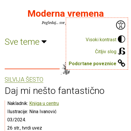
Moderna vremena
Pogledaj... sve je puno knjiga.
Sve teme
Visoki kontrast
Čitljiv slog
Podcrtane poveznice
SILVIJA ŠESTO
Daj mi nešto fantastično
Nakladnik:
Knjiga u centru
Ilustracije: Nina Ivanović
03/2024.
26 str., tvrdi uvez