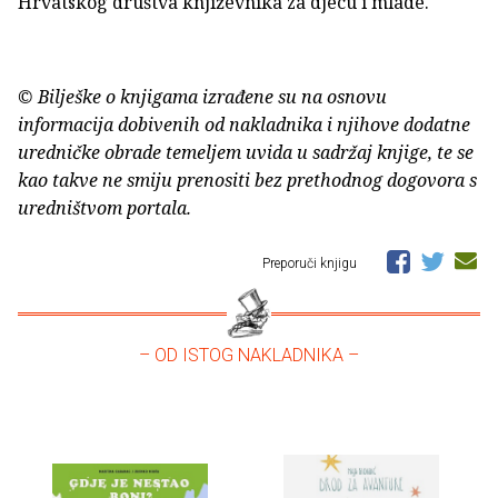
Hrvatskog društva književnika za djecu i mlade.
© Bilješke o knjigama izrađene su na osnovu
informacija dobivenih od nakladnika i njihove dodatne
uredničke obrade temeljem uvida u sadržaj knjige, te se
kao takve ne smiju prenositi bez prethodnog dogovora s
uredništvom portala.
Preporuči knjigu
– OD ISTOG NAKLADNIKA –