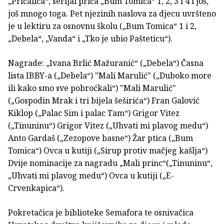
„Pričalica“, serijal priča „Bum Tomica“ 1, 2, 3 i 4 i još,
još mnogo toga. Pet njezinih naslova za djecu uvršteno
je u lektiru za osnovnu školu („Bum Tomica“ 1 i 2,
„Debela“, „Vanda“ i „Tko je ubio Pašteticu“).
Nagrade: „Ivana Brlić Mažuranić“ („Debela“) Časna
lista IBBY-a („Debela“) "Mali Marulić" („Duboko more
ili kako smo sve pobroćkali“) "Mali Marulić"
(„Gospodin Mrak i tri bijela šeširića“) Fran Galović
Kiklop („Palac Sim i palac Tam“) Grigor Vitez
(„Tinuninu“) Grigor Vitez („Uhvati mi plavog medu“)
Anto Gardaš („Zezopove basne“) Žar ptica („Bum
Tomica“) Ovca u kutiji („Sirup protiv mačjeg kašlja“)
Dvije nominacije za nagradu „Mali princ“(„Tinuninu“,
„Uhvati mi plavog medu“) Ovca u kutiji („E-
Crvenkapica“).
Pokretačica je biblioteke Semafora te osnivačica