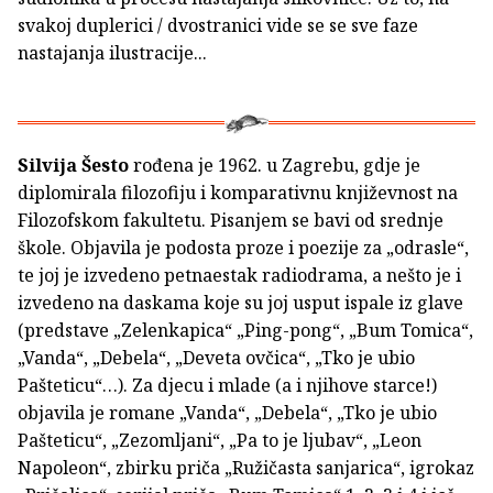
svakoj duplerici / dvostranici vide se se sve faze
nastajanja ilustracije...
Silvija Šesto
rođena je 1962. u Zagrebu, gdje je
diplomirala filozofiju i komparativnu književnost na
Filozofskom fakultetu. Pisanjem se bavi od srednje
škole. Objavila je podosta proze i poezije za „odrasle“,
te joj je izvedeno petnaestak radiodrama, a nešto je i
izvedeno na daskama koje su joj usput ispale iz glave
(predstave „Zelenkapica“ „Ping-pong“, „Bum Tomica“,
„Vanda“, „Debela“, „Deveta ovčica“, „Tko je ubio
Pašteticu“…). Za djecu i mlade (a i njihove starce!)
objavila je romane „Vanda“, „Debela“, „Tko je ubio
Pašteticu“, „Zezomljani“, „Pa to je ljubav“, „Leon
Napoleon“, zbirku priča „Ružičasta sanjarica“, igrokaz