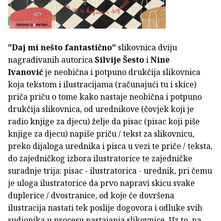
"Daj mi nešto fantastično"
slikovnica dviju
nagrađivanih autorica
Silvije Šesto
i
Nine
Ivanović
je neobična i potpuno drukčija slikovnica
koja tekstom i ilustracijama (računajući tu i skice)
priča priču o tome kako nastaje neobična i potpuno
drukčija slikovnica, od urednikove (čovjek koji je
radio knjige za djecu) želje da pisac (pisac koji piše
knjige za djecu) napiše priču / tekst za slikovnicu,
preko dijaloga urednika i pisca u vezi te priče / teksta,
do zajedničkog izbora ilustratorice te zajedničke
suradnje trija: pisac - ilustratorica - urednik, pri čemu
je uloga ilustratorice da prvo napravi skicu svake
duplerice / dvostranice, od koje će dovršena
ilustracija nastati tek poslije dogovora i odluke svih
sudionika u procesu nastajanja slikovnice. Uz to, na