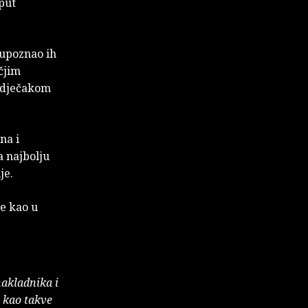
 put
a upoznao ih
ečjim
, dječakom
na i
a najbolju
je.
ne kao u
nakladnika i
e kao takve