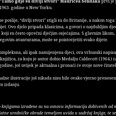
"Tamo gdje su divlji stvori"
Mauricea Sendaka
prvi je
 1963. godine u New Yorku.
e poslije, “divlji stvori” stigli su do Britanije, a nakon tog
 svijet. Ovo djelo pripada klasicima, a govori o najdubljim dj
koji su često oprečni dječjim osjećajima. S glavnim likom
egovim avanturama, može se poistovjetiti svako dijete.
mpleksna, ali ipak namijenjena djeci, ova vrhunski napisa
 knjižica, za koju je autor dobio Medalju Caldecott (1964.) z
godine, još uvijek je aktualna i pronaći će svoje nove čitatel
nalne ilustracije još nikada nisu bile ovako vjerno prenese
 izdanju.
o knjigama izrađene su na osnovu informacija dobivenih od 
atne uredničke obrade temeljem uvida u sadržaj knjige, te s