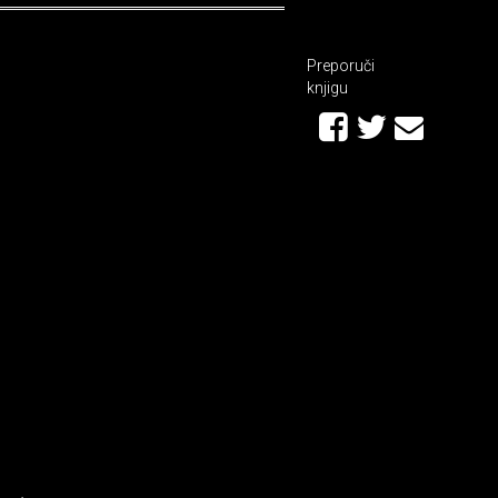
Preporuči
knjigu