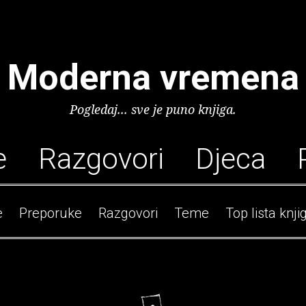
Moderna vremena
Pogledaj... sve je puno knjiga.
e
Razgovori
Djeca
e
Preporuke
Razgovori
Teme
Top lista knji