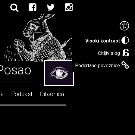
Visoki kontrast
Čitljiv slog
Posao
Podcrtane poveznice
ga
Podcast
Čitaonica