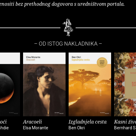
enositi bez prethodnog dogovora s uredništvom portala.
– OD ISTOG NAKLADNIKA –
oći
Aracoeli
Izgladnjela cesta
Kasni živ
hdie
Elsa Morante
Ben Okri
Bernhard S