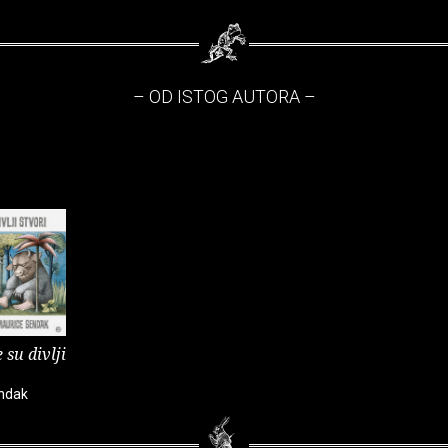
– OD ISTOG AUTORA –
su divlji
ndak