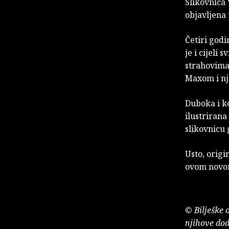
Slikovnica
objavljena
Četiri godin
je i cijeli
strahovima 
Maxom i nj
Duboka i ko
ilustrirana
slikovnicu 
Usto, origi
ovom novom
© Bilješke 
njihove dod