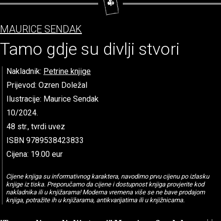
MAURICE SENDAK
Tamo gdje su divlji stvori
Nakladnik:
Petrine knjige
Prijevod: Ozren Doležal
Ilustracije: Maurice Sendak
10/2024.
48 str., tvrdi uvez
ISBN 9789538423833
Cijena: 19.00 eur
Cijene knjiga su informativnog karaktera, navodimo prvu cijenu po izlasku
knjige iz tiska. Preporučamo da cijene i dostupnost knjiga provjerite kod
nakladnika ili u knjižarama! Moderna vremena više se ne bave prodajom
knjiga, potražite ih u knjižarama, antikvarijatima ili u knjižnicama.