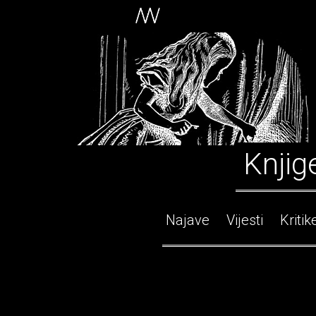
Knjig
Najave
Vijesti
Kritik