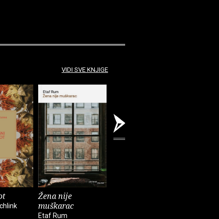
VIDI SVE KNJIGE
ot
Žena nije
Tužni tigar
Povijest
muškarac
chlink
Neige Sinno
Elsa Moran
Etaf Rum