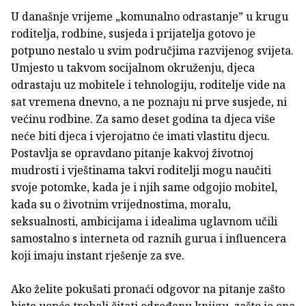
U današnje vrijeme „komunalno odrastanje” u krugu
roditelja, rodbine, susjeda i prijatelja gotovo je
potpuno nestalo u svim područjima razvijenog svijeta.
Umjesto u takvom socijalnom okruženju, djeca
odrastaju uz mobitele i tehnologiju, roditelje vide na
sat vremena dnevno, a ne poznaju ni prve susjede, ni
većinu rodbine. Za samo deset godina ta djeca više
neće biti djeca i vjerojatno će imati vlastitu djecu.
Postavlja se opravdano pitanje kakvoj životnoj
mudrosti i vještinama takvi roditelji mogu naučiti
svoje potomke, kada je i njih same odgojio mobitel,
kada su o životnim vrijednostima, moralu,
seksualnosti, ambicijama i idealima uglavnom učili
samostalno s interneta od raznih gurua i influencera
koji imaju instant rješenje za sve.
Ako želite pokušati pronaći odgovor na pitanje zašto
biste uopće trebali čitati određenu knjigu, zašto je ona