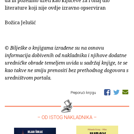
da ih poželimo uzeti kao ključeve za i onaj dio
literature koji nije ovdje izravno opserviran
Božica Jelušić
© Bilješke o knjigama izrađene su na osnovu
informacija dobivenih od nakladnika i njihove dodatne
uredničke obrade temeljem uvida u sadržaj knjige, te se
kao takve ne smiju prenositi bez prethodnog dogovora s
uredništvom portala.
Preporuči knjigu
– OD ISTOG NAKLADNIKA –