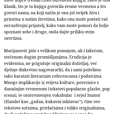
klasik, što je ta knjiga govorila svome vremenu a što
govori nama, na koji način je ona još uvijek živa i
prisutna u našim životima, kako ona može postati vaš
nerazdvojni prijatelj, kako vam može pomoći da bolje
spoznate sebe i druge, onda dajte priliku ovim
osvrtima.
Marijanović piše s velikom pomnjom, ali i lakoćom,
stečenom dugim promišljanjima. Erudicija je
evidentna, ne prigušuje originalni doživljaj, već
djeluje diskretno nagovarački, da i sami poželimo
tako baratati literarnim referencama i podatcima.
Mnoge implikacije iz svijeta kulture, poveznice s
današnjim vremenom (tekstovi popularne glazbe, pop
scena), te osuvremenjen vokabular i svjež humor
(Hamlet kao „gadan, kukavni mlitavac“), čine ove
tekstove sočnima, privlačnima i toliko originalnima,