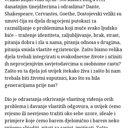
današnjim tinejdžerima i odraslima? Dante,
Shakespeare, Cervantes, Goethe, Dostojevski veliki su
umovi čija su djela dragocjeni putokazi za
razmišljanje o problemima koji muče svako ljudsko
biće – traženje identiteta, zaljubljivanje, brak, strast,
pitanja dobra i zla u nama, pitanja odnosa s drugima,
pitanja smisla vlastite egzistencije. Zašto bismo velika
djela trebali integrirati u svakodnevne živote i učiniti
ih neprocjenjivim savjetodavcima u osobnome rastu?
Zašto su ta djela još uvijek itekako živa i zašto bi nam
trebala biti životni suputnici, kao što su bila
generacijama prije nas?
Dio je odrastanja otkrivanje vlastitog viđenja ovih
problema i davanje vlastitih odgovora, a uvijek ćemo
svjesno ili nesvjesno tražiti oko sebe uzore, ideale i
primjere koje ćemo barem djelomično i barem neko
vrijeme slijediti, pitati za savjet, imitirati. Zašto