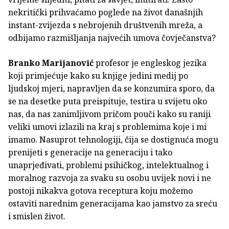
nekritički prihvaćamo poglede na život današnjih
instant-zvijezda s nebrojenih društvenih mreža, a
odbijamo razmišljanja najvećih umova čovječanstva?
Branko Marijanović
profesor je engleskog jezika
koji primjećuje kako su knjige jedini medij po
ljudskoj mjeri, napravljen da se konzumira sporo, da
se na desetke puta preispituje, testira u svijetu oko
nas, da nas zanimljivom pričom pouči kako su raniji
veliki umovi izlazili na kraj s problemima koje i mi
imamo. Nasuprot tehnologiji, čija se dostignuća mogu
prenijeti s generacije na generaciju i tako
unaprjeđivati, problemi psihičkog, intelektualnog i
moralnog razvoja za svaku su osobu uvijek novi i ne
postoji nikakva gotova receptura koju možemo
ostaviti narednim generacijama kao jamstvo za sreću
i smislen život.