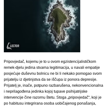
Pripovjedač, kojemu je to u ovom egzistencijalističkom
remek-djelu jedina stvarna legitimacija, u navali empatije
posjećuje duševnu bolnicu ne bi li nekako pomogao svom
prijatelju iz djetinjstva da se iščupa iz ponora depresije.
Prijatelj je, inače, potpuno razbarušena, nekonvencionalna
i neprilagođena jedinka kojoj tupave psihijatrijske
intervencije čine razornu štetu. Stoga „pripovjedač“, koji je
po habitusu integrirana osoba uobičajenog ponašanja,