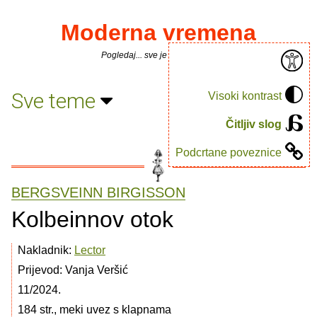
Moderna vremena
Pogledaj... sve je puno knjiga.
Sve teme
Visoki kontrast
Čitljiv slog
Podcrtane poveznice
BERGSVEINN BIRGISSON
Kolbeinnov otok
Nakladnik:
Lector
Prijevod: Vanja Veršić
11/2024.
184 str., meki uvez s klapnama