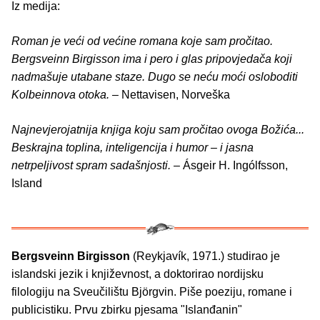
Iz medija:
Roman je veći od većine romana koje sam pročitao.
Bergsveinn Birgisson ima i pero i glas pripovjedača koji
nadmašuje utabane staze. Dugo se neću moći osloboditi
Kolbeinnova otoka.
– Nettavisen, Norveška
Najnevjerojatnija knjiga koju sam pročitao ovoga Božića...
Beskrajna toplina, inteligencija i humor – i jasna
netrpeljivost spram sadašnjosti.
– Ásgeir H. Ingólfsson,
Island
Bergsveinn Birgisson
(Reykjavík, 1971.) studirao je
islandski jezik i književnost, a doktorirao nordijsku
filologiju na Sveučilištu Björgvin. Piše poeziju, romane i
publicistiku. Prvu zbirku pjesama "Islanđanin"