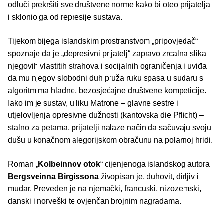
odluči prekršiti sve društvene norme kako bi oteo prijatelja
i sklonio ga od represije sustava.
Tijekom bijega islandskim prostranstvom „pripovjedač“
spoznaje da je „depresivni prijatelj“ zapravo zrcalna slika
njegovih vlastitih strahova i socijalnih ograničenja i uviđa
da mu njegov slobodni duh pruža ruku spasa u sudaru s
algoritmima hladne, bezosjećajne društvene kompeticije.
Iako im je sustav, u liku Matrone – glavne sestre i
utjelovljenja opresivne dužnosti (kantovska die Pflicht) –
stalno za petama, prijatelji nalaze način da sačuvaju svoju
dušu u konačnom alegorijskom obračunu na polarnoj hridi.
Roman „
Kolbeinnov otok
“ cijenjenoga islandskog autora
Bergsveinna Birgissona
živopisan je, duhovit, dirljiv i
mudar. Preveden je na njemački, francuski, nizozemski,
danski i norveški te ovjenčan brojnim nagradama.