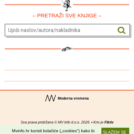
– PRETRAŽI SVE KNJIGE –
Moderna vremena
Sva prava pridržana © MV Info d.o.o. 2026. • Kriv je
Fiktiv
Mvinfo.hr koristi kolačiće („cookies“) kako bi
SLAŽEM SE
O nama
•
Pomoć
•
Uvjeti korištenja
•
RSS kanali