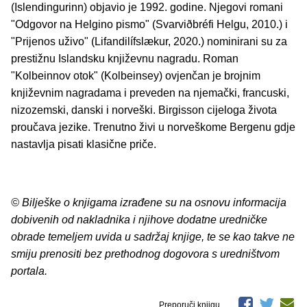
(Islendingurinn) objavio je 1992. godine. Njegovi romani
"Odgovor na Helgino pismo" (Svarviðbréfi Helgu, 2010.) i
"Prijenos uživo" (Lifandilífslækur, 2020.) nominirani su za
prestižnu Islandsku književnu nagradu. Roman
"Kolbeinnov otok" (Kolbeinsey) ovjenčan je brojnim
književnim nagradama i preveden na njemački, francuski,
nizozemski, danski i norveški. Birgisson cijeloga života
proučava jezike. Trenutno živi u norveškome Bergenu gdje
nastavlja pisati klasične priče.
© Bilješke o knjigama izrađene su na osnovu informacija
dobivenih od nakladnika i njihove dodatne uredničke
obrade temeljem uvida u sadržaj knjige, te se kao takve ne
smiju prenositi bez prethodnog dogovora s uredništvom
portala.
Preporuči knjigu