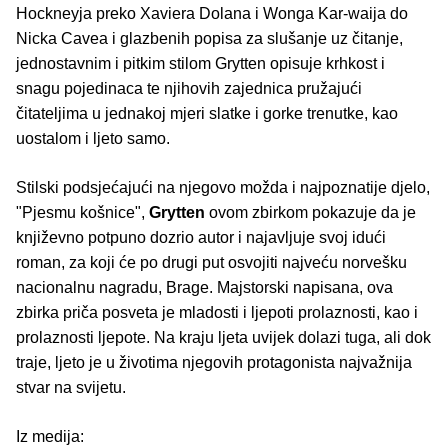
Hockneyja preko Xaviera Dolana i Wonga Kar-waija do
Nicka Cavea i glazbenih popisa za slušanje uz čitanje,
jednostavnim i pitkim stilom Grytten opisuje krhkost i
snagu pojedinaca te njihovih zajednica pružajući
čitateljima u jednakoj mjeri slatke i gorke trenutke, kao
uostalom i ljeto samo.
Stilski podsjećajući na njegovo možda i najpoznatije djelo,
"Pjesmu košnice",
Grytten
ovom zbirkom pokazuje da je
književno potpuno dozrio autor i najavljuje svoj idući
roman, za koji će po drugi put osvojiti najveću norvešku
nacionalnu nagradu, Brage. Majstorski napisana, ova
zbirka priča posveta je mladosti i ljepoti prolaznosti, kao i
prolaznosti ljepote. Na kraju ljeta uvijek dolazi tuga, ali dok
traje, ljeto je u životima njegovih protagonista najvažnija
stvar na svijetu.
Iz medija: