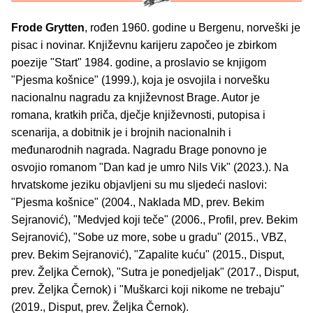
Frode Grytten
, rođen 1960. godine u Bergenu, norveški je
pisac i novinar. Književnu karijeru započeo je zbirkom
poezije "Start" 1984. godine, a proslavio se knjigom
"Pjesma košnice" (1999.), koja je osvojila i norvešku
nacionalnu nagradu za književnost Brage. Autor je
romana, kratkih priča, dječje književnosti, putopisa i
scenarija, a dobitnik je i brojnih nacionalnih i
međunarodnih nagrada. Nagradu Brage ponovno je
osvojio romanom "Dan kad je umro Nils Vik" (2023.). Na
hrvatskome jeziku objavljeni su mu sljedeći naslovi:
"Pjesma košnice" (2004., Naklada MD, prev. Bekim
Sejranović), "Medvjed koji teče" (2006., Profil, prev. Bekim
Sejranović), "Sobe uz more, sobe u gradu" (2015., VBZ,
prev. Bekim Sejranović), "Zapalite kuću" (2015., Disput,
prev. Željka Černok), "Sutra je ponedjeljak" (2017., Disput,
prev. Željka Černok) i "Muškarci koji nikome ne trebaju"
(2019., Disput, prev. Željka Černok).