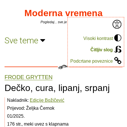
Moderna vremena
Pogledaj... sve je puno knjiga.
Sve teme
Visoki kontrast
Čitljiv slog
Podcrtane poveznice
FRODE GRYTTEN
Dečko, cura, lipanj, srpanj
Nakladnik:
Edicije Božičević
Prijevod: Željka Černok
01/2025.
176 str., meki uvez s klapnama