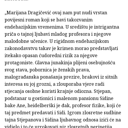
„Marijana Dragičević ovaj nam put nudi vrstan
povijesni roman koji se bavi takozvanim
endehazijskim vremenima. U središtu je intrigantna
priča o tajnoj ljubavi mladog profesora i njegove
malodobne učenice. U rigidnom endehazijskom
zakonodavstvu takav je krimen morao predstavljati
itekako opasan ćudoredni rizik za njegove
protagoniste. Glavna junakinja plijeni osebujnošću
svog stava, pobornica je ženskih prava,
malograđanska ponašanja prezire, brakovi iz sitnih
interesa su joj grozni, a zlouporaba vjere radi
stjecanja osobne koristi krajnje odiozna. Stjepan,
podstanar u gostionici i malenom pansionu Sidine
bake Ane, heidelberški je đak, profesor fizike, koji će
taj predmet predavati i Sidi. Igrom zlosretne sudbine
tajna Stjepanova i Sidina ljubavnog odnosa izići će na
vidjelo i to će uzrokovati niz zlosretnih peripetija