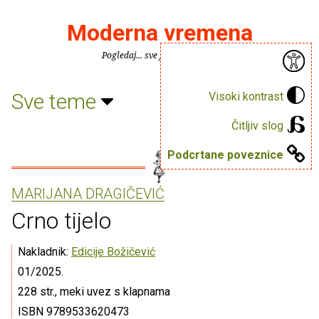
Moderna vremena
Pogledaj... sve je puno knjiga.
Sve teme
Visoki kontrast
Čitljiv slog
Podcrtane poveznice
MARIJANA DRAGIČEVIĆ
Crno tijelo
Nakladnik:
Edicije Božičević
01/2025.
228 str., meki uvez s klapnama
ISBN 9789533620473