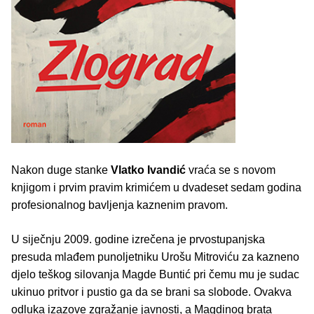
Nakon duge stanke
Vlatko Ivandić
vraća se s novom
knjigom i prvim pravim krimićem u dvadeset sedam godina
profesionalnog bavljenja kaznenim pravom.
U siječnju 2009. godine izrečena je prvostupanjska
presuda mlađem punoljetniku Urošu Mitroviću za kazneno
djelo teškog silovanja Magde Buntić pri čemu mu je sudac
ukinuo pritvor i pustio ga da se brani sa slobode. Ovakva
odluka izazove zgražanje javnosti, a Magdinog brata