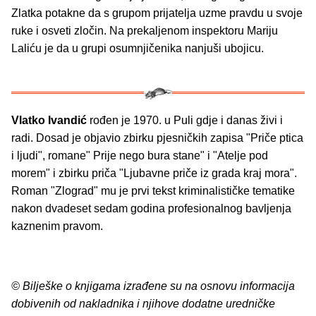
Zlatka potakne da s grupom prijatelja uzme pravdu u svoje
ruke i osveti zločin. Na prekaljenom inspektoru Mariju
Laliću je da u grupi osumnjičenika nanjuši ubojicu.
Vlatko Ivandić
rođen je 1970. u Puli gdje i danas živi i
radi. Dosad je objavio zbirku pjesničkih zapisa "Priče ptica
i ljudi", romane" Prije nego bura stane" i "Atelje pod
morem" i zbirku priča "Ljubavne priče iz grada kraj mora".
Roman "Zlograd" mu je prvi tekst kriminalističke tematike
nakon dvadeset sedam godina profesionalnog bavljenja
kaznenim pravom.
© Bilješke o knjigama izrađene su na osnovu informacija
dobivenih od nakladnika i njihove dodatne uredničke