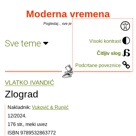
Moderna vremena
Pogledaj... sve je puno knjiga.
Sve teme
Visoki kontrast
Čitljiv slog
Podcrtane poveznice
VLATKO IVANDIĆ
Zlograd
Nakladnik:
Vuković & Runjić
12/2024.
176 str., meki uvez
ISBN 9789532863772